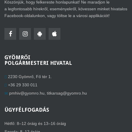
Köszönjük, hogy felkereste honlapunkat! Ne maradjon le
a legfontosabb hírekről, eseményekről, kövessen minket hivatalos
Facebook-oldalunkon, vagy töltse le a városi applikációt!
GYÖMRŐI
POLGÁRMESTERI HIVATAL
2230 Gyömrő, Fő tér 1.
+36 29 330 011
pmhiv@gyomro.hu
,
titkarsag@gyomro.hu
ÜGYFÉLFOGADÁS
Hétfő: 8–12 óráig és 13–16 óráig
Szerda: 8–12 óráig