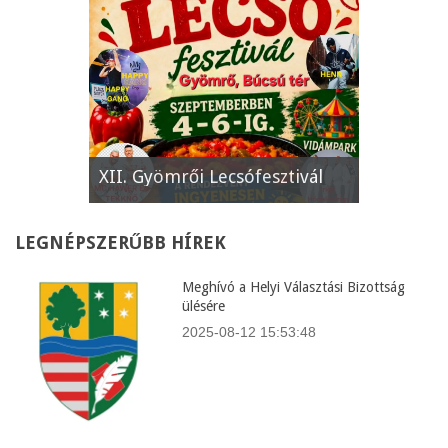
e
XII. Gyömrői Lecsófesztivál
Képviselő
LEGNÉPSZERŰBB
HÍREK
Meghívó a Helyi Választási Bizottság
ülésére
2025-08-12 15:53:48