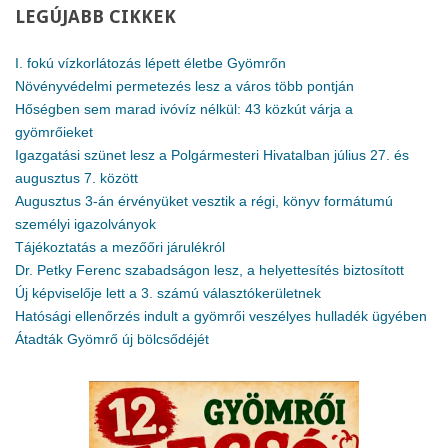
LEGÚJABB
CIKKEK
I. fokú vízkorlátozás lépett életbe Gyömrőn
Növényvédelmi permetezés lesz a város több pontján
Hőségben sem marad ivóvíz nélkül: 43 közkút várja a
gyömrőieket
Igazgatási szünet lesz a Polgármesteri Hivatalban július 27. és
augusztus 7. között
Augusztus 3-án érvényüket vesztik a régi, könyv formátumú
személyi igazolványok
Tájékoztatás a mezőőri járulékról
Dr. Petky Ferenc szabadságon lesz, a helyettesítés biztosított
Új képviselője lett a 3. számú választókerületnek
Hatósági ellenőrzés indult a gyömrői veszélyes hulladék ügyében
Átadták Gyömrő új bölcsődéjét