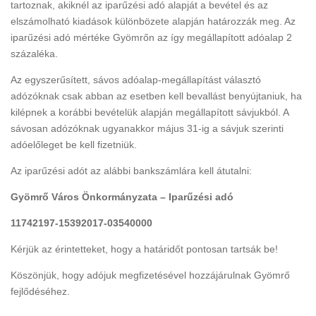
tartoznak, akiknél az iparűzési adó alapját a bevétel és az
elszámolható kiadások különbözete alapján határozzák meg. Az
iparűzési adó mértéke Gyömrőn az így megállapított adóalap 2
százaléka.
Az egyszerűsített, sávos adóalap-megállapítást választó
adózóknak csak abban az esetben kell bevallást benyújtaniuk, ha
kilépnek a korábbi bevételük alapján megállapított sávjukból. A
sávosan adózóknak ugyanakkor május 31-ig a sávjuk szerinti
adóelőleget be kell fizetniük.
Az iparűzési adót az alábbi bankszámlára kell átutalni:
Gyömrő Város Önkormányzata – Iparűzési adó
11742197-15392017-03540000
Kérjük az érintetteket, hogy a határidőt pontosan tartsák be!
Köszönjük, hogy adójuk megfizetésével hozzájárulnak Gyömrő
fejlődéséhez.