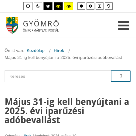
Kisebb
Nagyobb
PLG_SYSTEM_
Alapértelme
Alapértelmezett
Éjszakai
Magas
Magas
Magas
betűméret
betűméret
betűméret
mód
mód
kontraszt
kontraszt
kontraszt
fekete-
fekete-
sárga-
fehér
sárga
fekete
GYÖMRŐ
mód.
mód.
mód.
ÖNKORMÁNYZATI PORTÁL
Ön itt van:
Kezdőlap
Hírek
Május 31-ig kell benyújtani a 2025. évi iparűzési adóbevallást
Május 31-ig kell benyújtani a
2025. évi iparűzési
adóbevallást