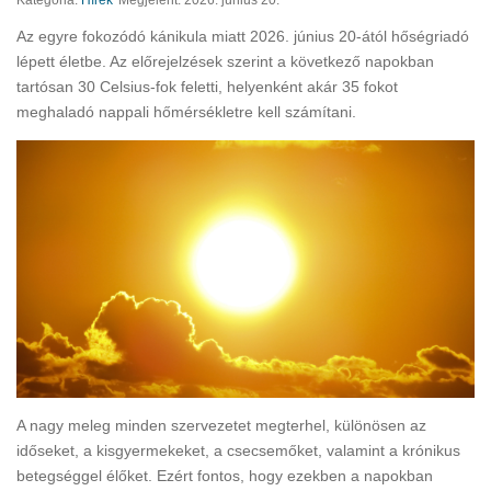
Kategória:
Hírek
Megjelent: 2026. június 20.
Az egyre fokozódó kánikula miatt 2026. június 20-ától hőségriadó
lépett életbe. Az előrejelzések szerint a következő napokban
tartósan 30 Celsius-fok feletti, helyenként akár 35 fokot
meghaladó nappali hőmérsékletre kell számítani.
A nagy meleg minden szervezetet megterhel, különösen az
időseket, a kisgyermekeket, a csecsemőket, valamint a krónikus
betegséggel élőket. Ezért fontos, hogy ezekben a napokban