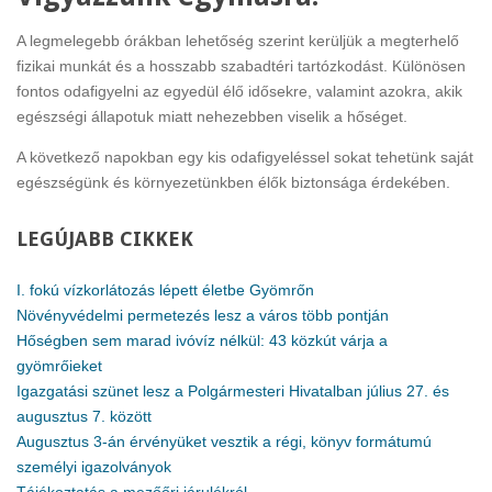
A legmelegebb órákban lehetőség szerint kerüljük a megterhelő
fizikai munkát és a hosszabb szabadtéri tartózkodást. Különösen
fontos odafigyelni az egyedül élő idősekre, valamint azokra, akik
egészségi állapotuk miatt nehezebben viselik a hőséget.
A következő napokban egy kis odafigyeléssel sokat tehetünk saját
egészségünk és környezetünkben élők biztonsága érdekében.
LEGÚJABB
CIKKEK
I. fokú vízkorlátozás lépett életbe Gyömrőn
Növényvédelmi permetezés lesz a város több pontján
Hőségben sem marad ivóvíz nélkül: 43 közkút várja a
gyömrőieket
Igazgatási szünet lesz a Polgármesteri Hivatalban július 27. és
augusztus 7. között
Augusztus 3-án érvényüket vesztik a régi, könyv formátumú
személyi igazolványok