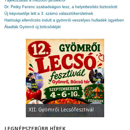
Tájékoztatás a mezőőri járulékról
Dr. Petky Ferenc szabadságon lesz, a helyettesítés biztosított
Új képviselője lett a 3. számú választókerületnek
Hatósági ellenőrzés indult a gyömrői veszélyes hulladék ügyében
Átadták Gyömrő új bölcsődéjét
e
XII. Gyömrői Lecsófesztivál
Képviselő
LEGNÉPSZERŰBB
HÍREK