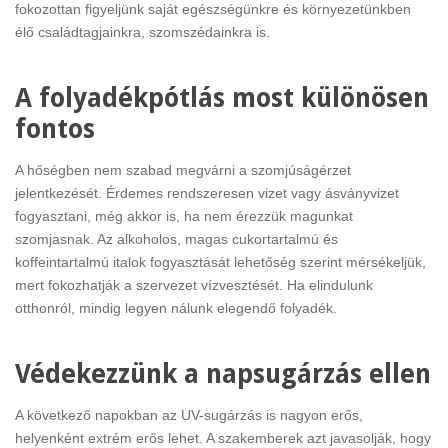
fokozottan figyeljünk saját egészségünkre és környezetünkben
élő családtagjainkra, szomszédainkra is.
A folyadékpótlás most különösen
fontos
A hőségben nem szabad megvárni a szomjúságérzet
jelentkezését. Érdemes rendszeresen vizet vagy ásványvizet
fogyasztani, még akkor is, ha nem érezzük magunkat
szomjasnak. Az alkoholos, magas cukortartalmú és
koffeintartalmú italok fogyasztását lehetőség szerint mérsékeljük,
mert fokozhatják a szervezet vízvesztését. Ha elindulunk
otthonról, mindig legyen nálunk elegendő folyadék.
Védekezzünk a napsugárzás ellen
A következő napokban az UV-sugárzás is nagyon erős,
helyenként extrém erős lehet. A szakemberek azt javasolják, hogy