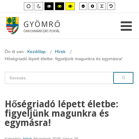
Kisebb
Nagyobb
PLG_SYSTEM_
Alapértelme
Alapértelmezett
Éjszakai
Magas
Magas
Magas
betűméret
betűméret
betűméret
mód
mód
kontraszt
kontraszt
kontraszt
fekete-
fekete-
sárga-
fehér
sárga
fekete
GYÖMRŐ
mód.
mód.
mód.
ÖNKORMÁNYZATI PORTÁL
Ön itt van:
Kezdőlap
Hírek
Hőségriadó lépett életbe: figyeljünk magunkra és egymásra!
Hőségriadó lépett életbe:
figyeljünk magunkra és
egymásra!