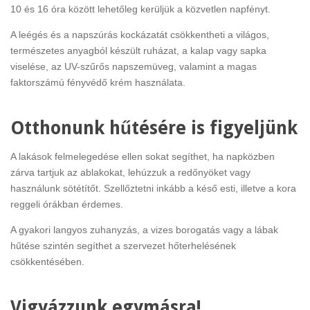
10 és 16 óra között lehetőleg kerüljük a közvetlen napfényt.
A leégés és a napszúrás kockázatát csökkentheti a világos,
természetes anyagból készült ruházat, a kalap vagy sapka
viselése, az UV-szűrős napszemüveg, valamint a magas
faktorszámú fényvédő krém használata.
Otthonunk hűtésére is figyeljünk
A lakások felmelegedése ellen sokat segíthet, ha napközben
zárva tartjuk az ablakokat, lehúzzuk a redőnyöket vagy
használunk sötétítőt. Szellőztetni inkább a késő esti, illetve a kora
reggeli órákban érdemes.
A gyakori langyos zuhanyzás, a vizes borogatás vagy a lábak
hűtése szintén segíthet a szervezet hőterhelésének
csökkentésében.
Vigyázzunk egymásra!