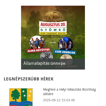
Államalapítás ünnepe
XII. Gyömr
LEGNÉPSZERŰBB
HÍREK
Meghívó a Helyi Választási Bizottság
ülésére
2025-08-12 15:53:48