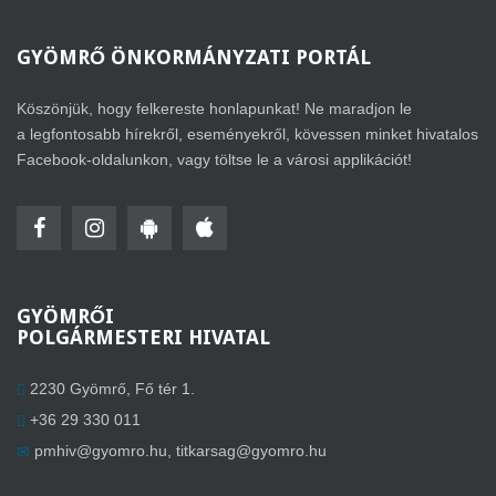
GYÖMRŐ
ÖNKORMÁNYZATI PORTÁL
Köszönjük, hogy felkereste honlapunkat! Ne maradjon le
a legfontosabb hírekről, eseményekről, kövessen minket hivatalos
Facebook-oldalunkon, vagy töltse le a városi applikációt!
GYÖMRŐI
POLGÁRMESTERI HIVATAL
2230 Gyömrő, Fő tér 1.
+36 29 330 011
pmhiv@gyomro.hu
,
titkarsag@gyomro.hu