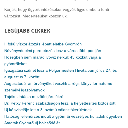
Kérjük, hogy ügyeik intézésekor vegyék figyelembe a fenti
változást. Megértésüket köszönjük.
LEGÚJABB
CIKKEK
I. fokú vízkorlátozás lépett életbe Gyömrőn
Növényvédelmi permetezés lesz a város több pontján
Hőségben sem marad ivóvíz nélkül: 43 közkút várja a
gyömrőieket
Igazgatási szünet lesz a Polgármesteri Hivatalban július 27. és
augusztus 7. között
Augusztus 3-án érvényüket vesztik a régi, könyv formátumú
személyi igazolványok
Tájékoztatás a mezőőri járulékról
Dr. Petky Ferenc szabadságon lesz, a helyettesítés biztosított
Új képviselője lett a 3. számú választókerületnek
Hatósági ellenőrzés indult a gyömrői veszélyes hulladék ügyében
Átadták Gyömrő új bölcsődéjét