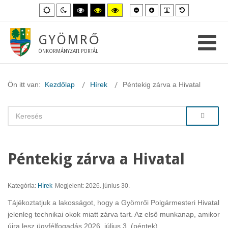
Kisebb
Nagyobb
PLG_SYSTEM_
Alapértelme
Alapértelmezett
Éjszakai
Magas
Magas
Magas
betűméret
betűméret
betűméret
mód
mód
kontraszt
kontraszt
kontraszt
fekete-
fekete-
sárga-
fehér
sárga
fekete
GYÖMRŐ
mód.
mód.
mód.
ÖNKORMÁNYZATI PORTÁL
Ön itt van:
Kezdőlap
Hírek
Péntekig zárva a Hivatal
Péntekig zárva a Hivatal
Kategória:
Hírek
Megjelent: 2026. június 30.
Tájékoztatjuk a lakosságot, hogy a Gyömrői Polgármesteri Hivatal
jelenleg technikai okok miatt zárva tart. Az első munkanap, amikor
újra lesz ügyfélfogadás 2026. július 3. (péntek).