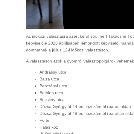
Az időközi választásra azért kerül sor, mert Takácsné Tó
képviselője 2026 áprilisában lemondott képviselői mandát
dönthetnek a július 12-i időközi választáson.
A választáson azok a gyömrői választópolgárok vehetnek r
Andrássy utca
Bajza utca
Bercsényi utca
Bethlen utca
Bocskay utca
Dózsa György út 44-es házszámtól (páros oldal)
Dózsa György út 49-es házszámtól (páratlan oldal
Fő tér
Halas köz