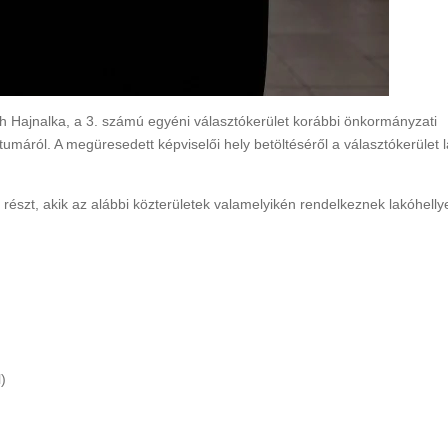
Rákóczi Napok
Államalapítás ün
Időpont: 2026. július 3-4.
Időpont: 2026. auguszt
(péntek-szombat)
th Hajnalka, a 3. számú egyéni választókerület korábbi önkormányzati
(csütörtök)
Helyszín: Különböző
umáról. A megüresedett képviselői hely betöltéséről a választókerület l
Helyszín: Fő tér, Strand
programhelyszínek
Búcsú tér
észt, akik az alábbi közterületek valamelyikén rendelkeznek lakóhellye
)