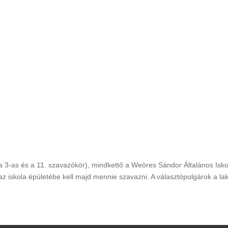
a 3-as és a 11. szavazókör), mindkettő a Weöres Sándor Általános Isk
az iskola épületébe kell majd mennie szavazni. A választópolgárok a l