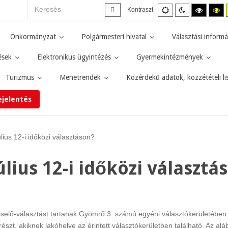
Alapértelmezett
Éjszakai
Magas
M
Kontraszt
mód
mód
kontras
ko
fekete-
fe
fehér
sá
Önkormányzat
Polgármesteri hivatal
Választási informá
mód.
mó
ések
Elektronikus ügyintézés
Gyermekintézmények
Turizmus
Menetrendek
Közérdekű adatok, közzétételi li
ejelentés
lius 12-i időközi választáson?
lius 12-i időközi választá
iselő-választást tartanak Gyömrő 3. számú egyéni választókerületében.
szt, akiknek lakóhelye az érintett választókerületben található. Az al