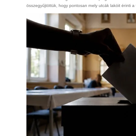
összegyűjtöttük, hogy pontosan mely utcák lakóit érinti a 