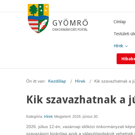
GYÖMRŐ
Címlap
ÖNKORMÁNYZATI PORTÁL
Testületi ül
Hírek
Hibab
Ön itt van:
Kezdőlap
Hírek
Kik szavazhatnak a jú
Kik szavazhatnak a jú
Kategória:
Hírek
Megjelent: 2026. június 30.
2026. július 12-én, vasárnap időközi önkormányzati képv
szavazáson kizárólag azok a választópolgárok vehetnek ré