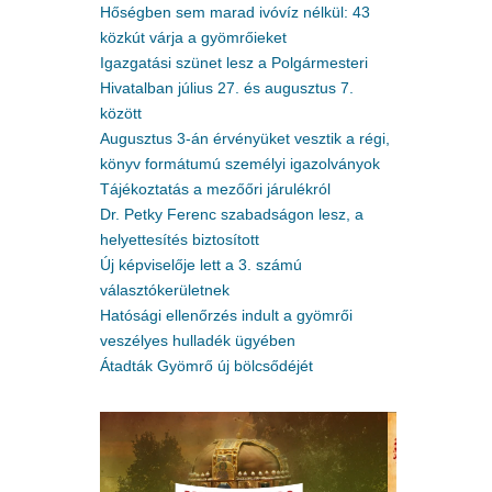
Hőségben sem marad ivóvíz nélkül: 43
közkút várja a gyömrőieket
Igazgatási szünet lesz a Polgármesteri
Hivatalban július 27. és augusztus 7.
között
Augusztus 3-án érvényüket vesztik a régi,
könyv formátumú személyi igazolványok
Tájékoztatás a mezőőri járulékról
Dr. Petky Ferenc szabadságon lesz, a
helyettesítés biztosított
Új képviselője lett a 3. számú
választókerületnek
Hatósági ellenőrzés indult a gyömrői
veszélyes hulladék ügyében
Átadták Gyömrő új bölcsődéjét