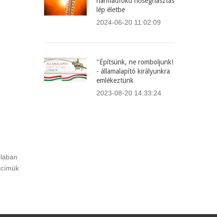
harmadfokú hőségriasztás
lép életbe
2024-06-20 11:02:09
"Építsünk, ne romboljunk!
- államalapító királyunkra
emlékeztünk
2023-08-20 14:33:24
olában
akcímük