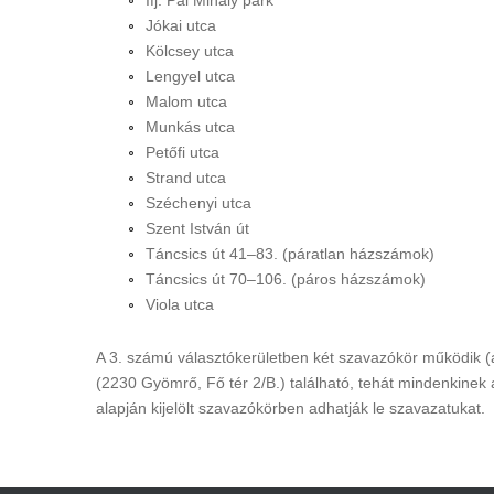
Ifj. Pál Mihály park
Jókai utca
Kölcsey utca
Lengyel utca
Malom utca
Munkás utca
Petőfi utca
Strand utca
Széchenyi utca
Szent István út
Táncsics út 41–83. (páratlan házszámok)
Táncsics út 70–106. (páros házszámok)
Viola utca
A 3. számú választókerületben két szavazókör működik (
(2230 Gyömrő, Fő tér 2/B.) található, tehát mindenkinek 
alapján kijelölt szavazókörben adhatják le szavazatukat.