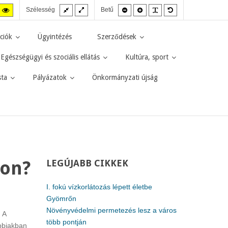
Fix
Széles
Kisebb
Nagyobb
PLG_SYSTEM_JMF
Alapértelmezett
agas
Magas
Szélesség
Betű
elrendezés
elrendezés
betűméret
betűméret
betűméret
zt
ntraszt
kontraszt
kete-
sárga-
rga
fekete
ciók
Ügyintézés
Szerződések
d.
mód.
Egészségügyi és szociális ellátás
Kultúra, sport
sta
Pályázatok
Önkormányzati újság
son?
LEGÚJABB
CIKKEK
I. fokú vízkorlátozás lépett életbe
Gyömrőn
Növényvédelmi permetezés lesz a város
 A
több pontján
ábbiakban