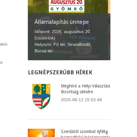
nepe
XII. Gyömrői
Lecsófesztivál
Képvise
us 20.
Időpont: 2026. szeptember 4-6.
Időpont:
akói
fürdő,
(péntek-vasárnap)
(csütört
Helyszín: Búcsú tér
Helyszín
l:
LEGNÉPSZERŰBB
HÍREK
Meghívó a Helyi Választási
Bizottság ülésére
2025-08-12 15:53:48
Szerdától szombat éjfélig