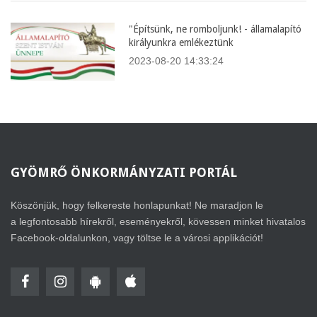
"Építsünk, ne romboljunk! - államalapító
királyunkra emlékeztünk
2023-08-20 14:33:24
GYÖMRŐ
ÖNKORMÁNYZATI PORTÁL
Köszönjük, hogy felkereste honlapunkat! Ne maradjon le
a legfontosabb hírekről, eseményekről, kövessen minket hivatalos
Facebook-oldalunkon, vagy töltse le a városi applikációt!