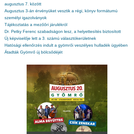
augusztus 7. között
Augusztus 3-án érvényüket vesztik a régi, könyv formátumú
személyi igazolványok
Tájékoztatás a mezőőri járulékról
Dr. Petky Ferenc szabadságon lesz, a helyettesítés biztosított
Új képviselője lett a 3. számú választókerületnek
Hatósági ellenőrzés indult a gyömrői veszélyes hulladék ügyében
Átadták Gyömrő új bölcsődéjét