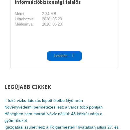
információbiztonsági felelős
Méret:
2.34 MB
Létrehozva:
2026. 05 20.
Módosítva:
2026. 05 20.
pdf
Letöltés
LEGÚJABB
CIKKEK
I. fokú vízkorlátozás lépett életbe Gyömrőn
Növényvédelmi permetezés lesz a város több pontján
Hőségben sem marad ivóvíz nélkül: 43 közkút várja a
gyömrőieket
Igazgatási szünet lesz a Polgármesteri Hivatalban július 27. és