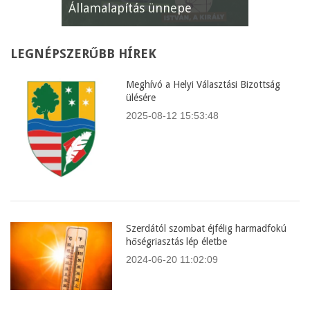
Államalapítás ünnepe
XII. Gyöm
LEGNÉPSZERŰBB
HÍREK
Meghívó a Helyi Választási Bizottság
ülésére
2025-08-12 15:53:48
Szerdától szombat éjfélig harmadfokú
hőségriasztás lép életbe
2024-06-20 11:02:09