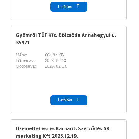
Letöltés
Gyömrői TÜF Kft. Bölcsőde Annahegyui u.
35971
Méret:
664.82 KB
Létrehozva:
2026. 02 13.
Módosítva:
2026. 02 13.
pdf
Letöltés
Üzemeltetési és Karbant. Szerződés SK
marketing Kft 2025.12.19.