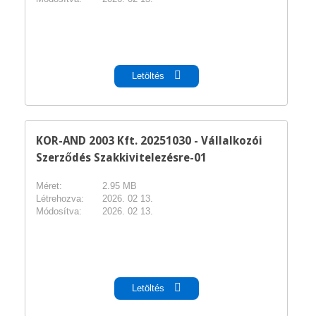
pdf
Letöltés
KOR-AND 2003 Kft. 20251030 - Vállalkozói
Szerződés Szakkivitelezésre-01
Méret:
2.95 MB
Létrehozva:
2026. 02 13.
Módosítva:
2026. 02 13.
pdf
Letöltés