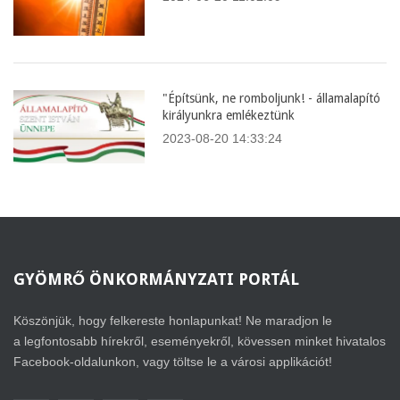
"Építsünk, ne romboljunk! - államalapító
királyunkra emlékeztünk
2023-08-20 14:33:24
GYÖMRŐ
ÖNKORMÁNYZATI PORTÁL
Köszönjük, hogy felkereste honlapunkat! Ne maradjon le
a legfontosabb hírekről, eseményekről, kövessen minket hivatalos
Facebook-oldalunkon, vagy töltse le a városi applikációt!