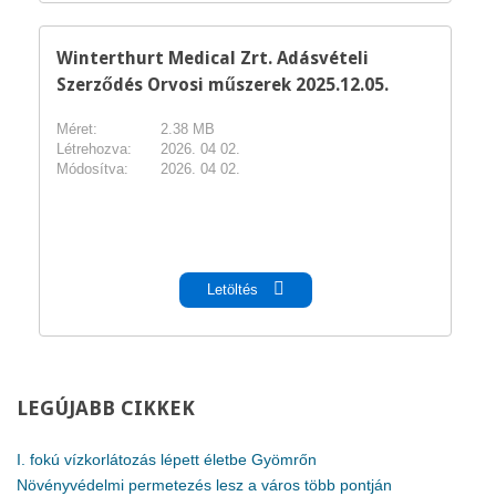
Winterthurt Medical Zrt. Adásvételi
Szerződés Orvosi műszerek 2025.12.05.
Méret:
2.38 MB
Létrehozva:
2026. 04 02.
Módosítva:
2026. 04 02.
pdf
Letöltés
LEGÚJABB
CIKKEK
I. fokú vízkorlátozás lépett életbe Gyömrőn
Növényvédelmi permetezés lesz a város több pontján