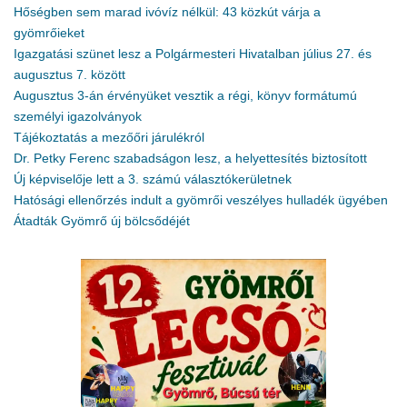
Hőségben sem marad ivóvíz nélkül: 43 közkút várja a
gyömrőieket
Igazgatási szünet lesz a Polgármesteri Hivatalban július 27. és
augusztus 7. között
Augusztus 3-án érvényüket vesztik a régi, könyv formátumú
személyi igazolványok
Tájékoztatás a mezőőri járulékról
Dr. Petky Ferenc szabadságon lesz, a helyettesítés biztosított
Új képviselője lett a 3. számú választókerületnek
Hatósági ellenőrzés indult a gyömrői veszélyes hulladék ügyében
Átadták Gyömrő új bölcsődéjét