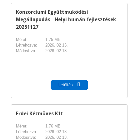
Konzorciumi Együttműködési
Megállapodás - Helyi humán fejlesztések
20251127
Méret:
1.75 MB
Létrehozva:
2026. 02 13.
Módosítva:
2026. 02 13.
pdf
Letöltés
Erdei Kézműves Kft
Méret:
1.76 MB
Létrehozva:
2026. 02 13.
Módosítva:
2026. 02 13.