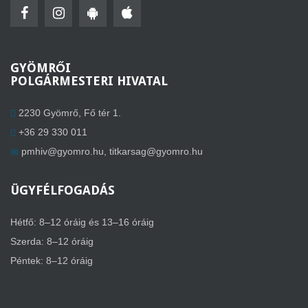
GYÖMRŐI
POLGÁRMESTERI HIVATAL
2230 Gyömrő, Fő tér 1.
+36 29 330 011
pmhiv@gyomro.hu
,
titkarsag@gyomro.hu
ÜGYFÉLFOGADÁS
Hétfő: 8–12 óráig és 13–16 óráig
Szerda: 8–12 óráig
Péntek: 8–12 óráig