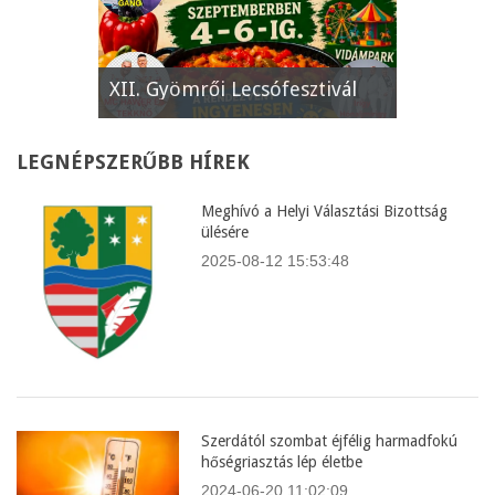
e
XII. Gyömrői Lecsófesztivál
Képviselő
LEGNÉPSZERŰBB
HÍREK
Meghívó a Helyi Választási Bizottság
ülésére
2025-08-12 15:53:48
Szerdától szombat éjfélig harmadfokú
hőségriasztás lép életbe
2024-06-20 11:02:09