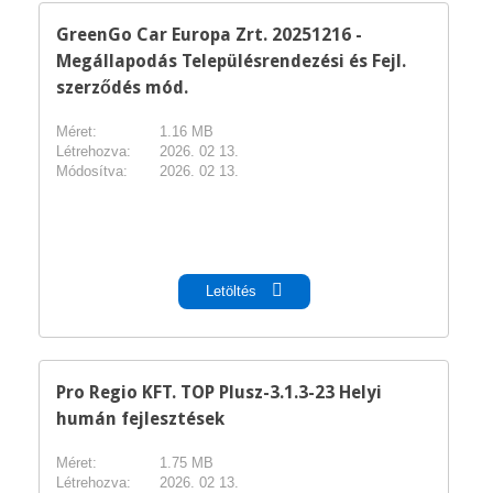
GreenGo Car Europa Zrt. 20251216 -
Megállapodás Településrendezési és Fejl.
szerződés mód.
Méret:
1.16 MB
Létrehozva:
2026. 02 13.
Módosítva:
2026. 02 13.
pdf
Letöltés
Pro Regio KFT. TOP Plusz-3.1.3-23 Helyi
humán fejlesztések
Méret:
1.75 MB
Létrehozva:
2026. 02 13.