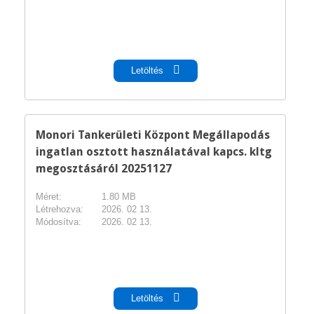
pdf
Letöltés
Monori Tankerületi Központ Megállapodás
ingatlan osztott használatával kapcs. kltg
megosztásáról 20251127
Méret:
1.80 MB
Létrehozva:
2026. 02 13.
Módosítva:
2026. 02 13.
pdf
Letöltés