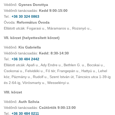
Védőnő:
Gyenes Dorottya
Védőnői tanácsadás:
Kedd 9:00-15:00
Tel.:
+36 30 324 0863
Óvoda:
Református Óvoda
Ellátott utcák: Fogarasi u., Máramaros u., Rozsnyó u.,
VII. körzet (helyettesített körzet)
Védőnő:
Kis Gabriella
Védőnői tanácsadás:
Kedd: 8:30-14:30
Tel.:
+36 30 484 2442
Ellátott utcák: Apafi u., Ady Endre u., Bethlen G. u., Bocskai u.,
Csokonai u., Felvidéki u., Fő tér, Frangepán u., Hattyú u., Lehel
köz, Pázmány u., Rudolf u., Szent István út, Táncsics utca 1-39-ig
és 2-64-ig, Vörösmarty u., Wesselényi u.
VIII. körzet
Védőnő:
Auth Szilvia
Védőnői tanácsadás:
Csütörtök 9:00-13:00
Tel.:
+36 30 484 0211