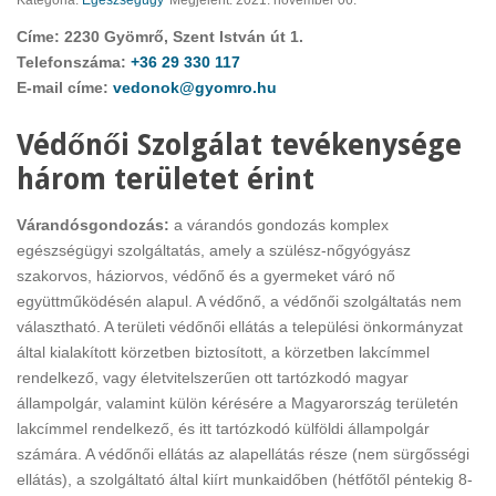
Kategória:
Egészségügy
Megjelent: 2021. november 06.
Címe: 2230 Gyömrő, Szent István út 1.
Telefonszáma:
+36 29 330 117
E-mail címe:
vedonok@gyomro.hu
Védőnői Szolgálat tevékenysége
három területet érint
Várandósgondozás:
a várandós gondozás komplex
egészségügyi szolgáltatás, amely a szülész-nőgyógyász
szakorvos, háziorvos, védőnő és a gyermeket váró nő
együttműködésén alapul. A védőnő, a védőnői szolgáltatás nem
választható. A területi védőnői ellátás a települési önkormányzat
által kialakított körzetben biztosított, a körzetben lakcímmel
rendelkező, vagy életvitelszerűen ott tartózkodó magyar
állampolgár, valamint külön kérésére a Magyarország területén
lakcímmel rendelkező, és itt tartózkodó külföldi állampolgár
számára. A védőnői ellátás az alapellátás része (nem sürgősségi
ellátás), a szolgáltató által kiírt munkaidőben (hétfőtől péntekig 8-