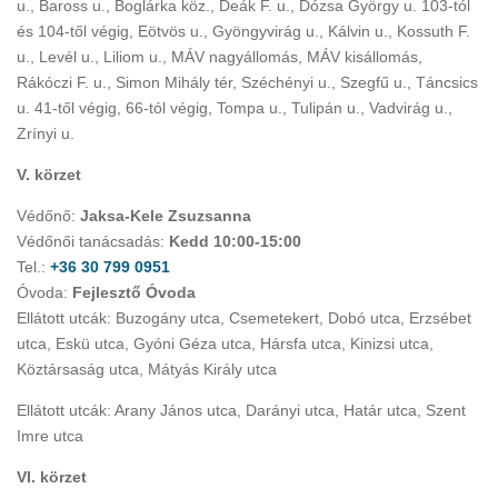
u., Baross u., Boglárka köz., Deák F. u., Dózsa György u. 103-tól
és 104-től végig, Eötvös u., Gyöngyvirág u., Kálvin u., Kossuth F.
u., Levél u., Liliom u., MÁV nagyállomás, MÁV kisállomás,
Rákóczi F. u., Simon Mihály tér, Széchényi u., Szegfű u., Táncsics
u. 41-től végig, 66-tól végig, Tompa u., Tulipán u., Vadvirág u.,
Zrínyi u.
V. körzet
Védőnő:
Jaksa-Kele Zsuzsanna
Védőnői tanácsadás:
Kedd 10:00-15:00
Tel.:
+36 30 799 0951
Óvoda:
Fejlesztő Óvoda
Ellátott utcák: Buzogány utca, Csemetekert, Dobó utca, Erzsébet
utca, Eskü utca, Gyóni Géza utca, Hársfa utca, Kinizsi utca,
Köztársaság utca, Mátyás Király utca
Ellátott utcák: Arany János utca, Darányi utca, Határ utca, Szent
Imre utca
VI. körzet