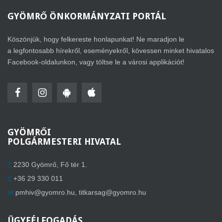
GYÖMRŐ
ÖNKORMÁNYZATI PORTÁL
Köszönjük, hogy felkereste honlapunkat! Ne maradjon le
a legfontosabb hírekről, eseményekről, kövessen minket hivatalos
Facebook-oldalunkon, vagy töltse le a városi applikációt!
GYÖMRŐI
POLGÁRMESTERI HIVATAL
2230 Gyömrő, Fő tér 1.
+36 29 330 011
pmhiv@gyomro.hu
,
titkarsag@gyomro.hu
ÜGYFÉLFOGADÁS