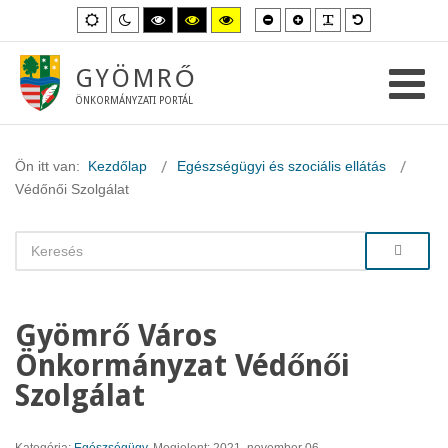
Kisebb
Nagyobb
PLG_SYSTEM_
Alapértelme
Alapértelmezett
Éjszakai
Magas
Magas
Magas
betűméret
betűméret
betűméret
mód
mód
kontraszt
kontraszt
kontraszt
fekete-
fekete-
sárga-
fehér
sárga
fekete
GYÖMRŐ
mód.
mód.
mód.
ÖNKORMÁNYZATI PORTÁL
Ön itt van:
Kezdőlap
Egészségügyi és szociális ellátás
Védőnői Szolgálat
Gyömrő Város
Önkormányzat Védőnői
Szolgálat