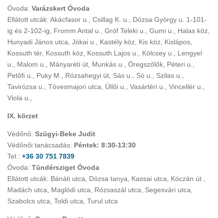
Óvoda:
Varázskert Óvoda
Ellátott utcák: Akácfasor u., Csillag K. u., Dózsa György u. 1-101-
ig és 2-102-ig, Fromm Antal u., Gróf Teleki u., Gumi u., Halas köz,
Hunyadi János utca, Jókai u., Kastély köz, Kis köz, Kislápos,
Kossuth tér, Kossuth köz, Kossuth Lajos u., Kölcsey u., Lengyel
u., Malom u., Mányaréti út, Munkás u., Öregszőlők, Péteri u.,
Petőfi u., Puky M., Rózsahegyi út, Sás u., Só u., Szilas u.,
Tavirózsa u., Tövesmajori utca, Üllői u., Vasártéri u., Vincellér u.,
Viola u.,
IX. körzet
Védőnő:
Szügyi-Beke Judit
Védőnői tanácsadás:
Péntek: 8:30-13:30
Tel.:
+36 30 751 7839
Óvoda:
Tündérsziget Óvoda
Ellátott utcák: Bánáti utca, Dózsa tanya, Kassai utca, Kóczán út ,
Madách utca, Maglódi utca, Rózsaszál utca, Segesvári utca,
Szabolcs utca, Toldi utca, Turul utca