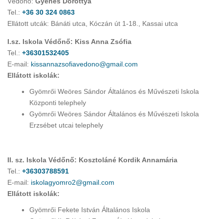
Védőnő:
Gyenes Dorottya
Tel.:
+36 30 324 0863
Ellátott utcák: Bánáti utca, Kóczán út 1-18., Kassai utca
I.sz. Iskola Védőnő: Kiss Anna Zsófia
Tel.:
+36301532405
E-mail:
kissannazsofiavedono@gmail.com
Ellátott iskolák:
Gyömrői Weöres Sándor Általános és Művészeti Iskola
Központi telephely
Gyömrői Weöres Sándor Általános és Művészeti Iskola
Erzsébet utcai telephely
II. sz. Iskola Védőnő: Kosztoláné Kordik Annamária
Tel.:
+36303788591
E-mail:
iskolagyomro2@gmail.com
Ellátott iskolák:
Gyömrői Fekete István Általános Iskola