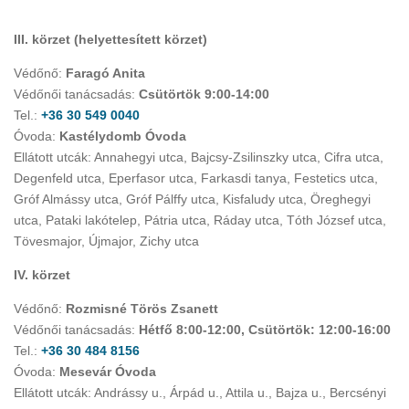
III. körzet (helyettesített körzet)
Védőnő:
Faragó Anita
Védőnői tanácsadás:
Csütörtök 9:00-14:00
Tel.:
+36 30 549 0040
Óvoda:
Kastélydomb Óvoda
Ellátott utcák: Annahegyi utca, Bajcsy-Zsilinszky utca, Cifra utca,
Degenfeld utca, Eperfasor utca, Farkasdi tanya, Festetics utca,
Gróf Almássy utca, Gróf Pálffy utca, Kisfaludy utca, Öreghegyi
utca, Pataki lakótelep, Pátria utca, Ráday utca, Tóth József utca,
Tövesmajor, Újmajor, Zichy utca
IV. körzet
Védőnő:
Rozmisné Törös Zsanett
Védőnői tanácsadás:
Hétfő 8:00-12:00, Csütörtök: 12:00-16:00
Tel.:
+36 30 484 8156
Óvoda:
Mesevár Óvoda
Ellátott utcák: Andrássy u., Árpád u., Attila u., Bajza u., Bercsényi