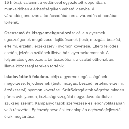
16 h óra), valamint a védőnővel egyeztetett időpontban,
munkaidőben elérhetőségéken vehető igénybe. A
várandósgondozás a tanácsadóban és a várandós otthonában
történik.
Csecsemő és kisgyermekgondozás:
célja a gyermek
egészségének megőrzése, fejlődésének (testi, mozgás, beszéd,
értelmi, érzelmi, érzékszervi) nyomon követése. Eltérő fejlődés
esetén, jelzés a szülőnek illetve házi gyermekorvosnak. A
folyamatos gondozás a tanácsadóban, a család otthonában,
illetve közösségi tereken történik.
Iskolavédőnő feladata:
célja a gyermek egészségének
megőrzése, fejlődésének (testi, mozgás, beszéd, értelmi, érzelmi,
érzékszervi) nyomon követése. Szűrővizsgálatok végzése minden
páros évfolyamon, tisztasági vizsgálat negyedévente illetve
szükség szerint. Kampányoltások szervezése és lebonyolításában
való részvétel. Egészségnevelési terv alapján egészségfejlesztő
órák megtartása.