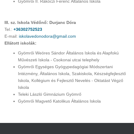
Gyömrői II. Rákóczi Ferenc Általános Iskola
III. sz. Iskola Védőnő: Durjanc Dóra
Tel.:
+36302752523
E-mail:
iskolavedonodora@gmail.com
Ellátott iskolák:
Gyömrői Weöres Sándor Általános Iskola és Alapfokú
Művészeti Iskola - Csokonai utcai telephely
Gyömrői Egységes Gyógypedagógiai Módszertani
Intézmény, Általános Iskola, Szakiskola, Készségfejlesztő
Iskola, Kollégium és Fejlesztő Nevelés - Oktatást Végző
Iskola
Teleki László Gimnázium Gyömrő
Gyömrői Magvető Katolikus Általános Iskola