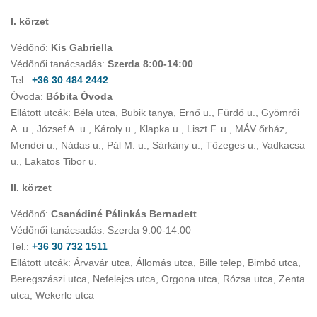
I. körzet
Védőnő:
Kis Gabriella
Védőnői tanácsadás:
Szerda 8:00-14:00
Tel.:
+36 30 484 2442
Óvoda:
Bóbita Óvoda
Ellátott utcák: Béla utca, Bubik tanya, Ernő u., Fürdő u., Gyömrői
A. u., József A. u., Károly u., Klapka u., Liszt F. u., MÁV őrház,
Mendei u., Nádas u., Pál M. u., Sárkány u., Tőzeges u., Vadkacsa
u., Lakatos Tibor u.
II. körzet
Védőnő:
Csanádiné Pálinkás Bernadett
Védőnői tanácsadás: Szerda 9:00-14:00
Tel.:
+36 30 732 1511
Ellátott utcák: Árvavár utca, Állomás utca, Bille telep, Bimbó utca,
Beregszászi utca, Nefelejcs utca, Orgona utca, Rózsa utca, Zenta
utca, Wekerle utca