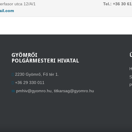
rfasor utca 12/A/1
Tel.: +36 30 6
ail.com
GYÖMRŐI
POLGÁRMESTERI HIVATAL
H
2230 Gyömrő, Fő tér 1.
S
+36 29 330 011
P
pmhiv@gyomro.hu
,
titkarsag@gyomro.hu