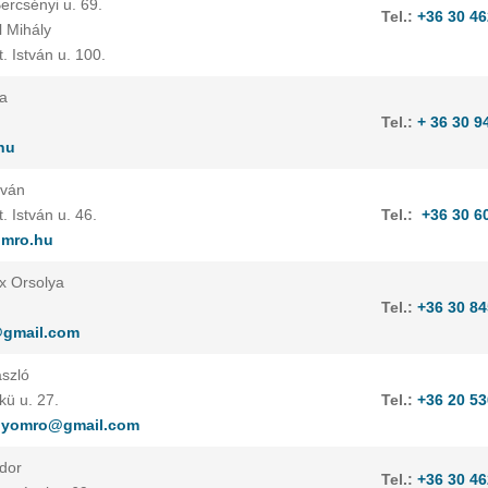
ercsényi u. 69.
Tel.:
+36 30 46
l Mihály
 István u. 100.
la
Tel.:
+ 36 30 9
hu
tván
 István u. 46.
Tel.:
+36 30 6
omro.hu
ix Orsolya
Tel.:
+36 30 84
@gmail.com
ászló
ü u. 27.
Tel.:
+36 20 53
.gyomro@gmail.com
ndor
Tel.:
+36 30 46