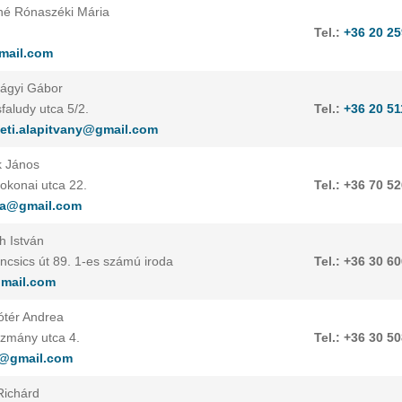
sné Rónaszéki Mária
Tel.:
+36 20 25
mail.com
bágyi Gábor
faludy utca 5/2.
Tel.:
+36 20 51
eti.alapitvany@gmail.com
k János
konai utca 22.
Tel.: +36 70 5
ra@gmail.com
h István
csics út 89. 1-es számú iroda
Tel.: +36 30 6
mail.com
ótér Andrea
zmány utca 4.
Tel.: +36 30 5
a@gmail.com
Richárd