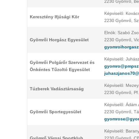
2230 Gyömrő, Ber
Képviselő: Kovác
Keresztény Ifjúsági Kör
2230 Gyömrő, Szt.
Elnök: Szabó Zsol
Gyömrői Horgász Egyesület
2230 Gyömrő, Viol
gyomroihorgas
Képviselő: Juhás
Gyömrői Polgárőr Szervezet és
gyomro@pmpsz
Önkéntes Tűzoltó Egyesület
juhaszjanos70@
Képviselő: Mezey 
Túzberek Vadásztársaság
2230 Gyömrő, Pf.
Képviselő: Ádám A
Gyömrői Sportegyesület
2230 Gyömrő, Tán
gyomrose@gyom
Képviselő: Barany
Gyömrő Városi Sportklub
2230 Gyömrő, C