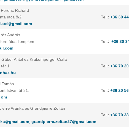
r Ferenc Richárd
ta utca 8/2
Tel.:
+36 30 44
zilard@gmail.com
űrös András
formátus Templom
Tel.:
+36 30 3
il.com
s Gábor Antal és Krakomperger Csilla
tér 1.
Tel.:
+36 70 20
nhaz.hu
ki Tamás
nt István út 31.
Tel.:
+36 20 56
.com
pierre Aranka és Grandpierre Zoltán
Tel.:
+36 70 38
anka@gmail.com
,
grandpierre.zoltan27@gmail.com