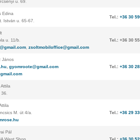
csényi u. 69.
s Edina
Tel.:
+36 30 59
 István u. 65-67.
t
a u. 11/b.
Tel.: +36 30 5
z@gmail.com
,
zsoltmobiloffice@gmail.com
z János
.hu
,
gyomroote@gmail.com
Tel.:
+36 30 28
gmail.com
Attila
 36.
ttila
csics M. út 4/a.
Tel.:
+36 29 33
rose.hu
ai Pál
BA West Shop
Tel.:
+36 30 52