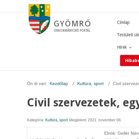
GYÖMRŐ
Címlap
ÖNKORMÁNYZATI PORTÁL
Testületi ül
Hírek
Hibab
Ön itt van:
Kezdőlap
Kultúra, sport
Civil szervez
Civil szervezetek, e
Kategória:
Kultúra, sport
Megjelent: 2021. november 08.
Elnök: Gellér Ná