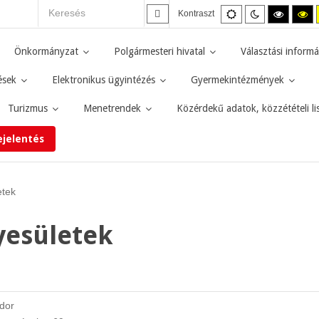
Alapértelmezett
Éjszakai
Magas
M
Kontraszt
mód
mód
kontras
ko
fekete-
fe
fehér
sá
Önkormányzat
Polgármesteri hivatal
Választási informá
mód.
mó
ések
Elektronikus ügyintézés
Gyermekintézmények
Turizmus
Menetrendek
Közérdekű adatok, közzétételi li
ejelentés
etek
gyesületek
ndor