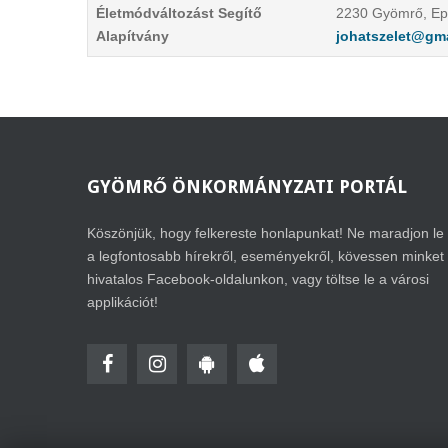
Életmódváltozást Segítő
2230 Gyömrő, Epe
Alapítvány
johatszelet@gm
GYÖMRŐ
ÖNKORMÁNYZATI PORTÁL
Köszönjük, hogy felkereste honlapunkat! Ne maradjon le
a legfontosabb hírekről, eseményekről, kövessen minket
hivatalos Facebook-oldalunkon, vagy töltse le a városi
applikációt!