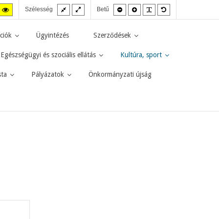
Fix
Széles
Kisebb
Nagyobb
PLG_SYSTEM_JMF
Alapértelmezett
agas
Magas
Szélesség
Betű
elrendezés
elrendezés
betűméret
betűméret
betűméret
zt
ntraszt
kontraszt
kete-
sárga-
rga
fekete
ciók
Ügyintézés
Szerződések
d.
mód.
Egészségügyi és szociális ellátás
Kultúra, sport
sta
Pályázatok
Önkormányzati újság