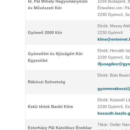
Id. Pál Mihály Hagyományőrző
1034 Budapest, B
és Művészeti Kör
Értesítési cím: Pá
2230 Gyömrő, Szt.
Elnök: Mezey Atti
Gyömrő 2000 Kör
2230 Gyömrő
kline@enternet.
Elnök: Horváth Is
Gyömrőért és Ifjúságért Kör
2230 Gyömrő, Szt.
Egyesület
ifjusagikor@gy
Elnök: Büki Beatr
Rákóczi Szövetség
gyomrorakoczi
Elnök: Kossuth L
Eskü tériek Baráti Köre
2230 Gyömrő, Esk
kossuth.laszlo
Titkár: Gellér Ná
Esterházy Pál Katolikus Énekkar