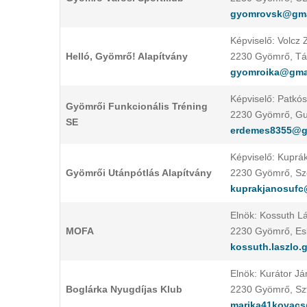
gyomrovsk@gma
Képviselő: Volcz 
Helló, Gyömrő! Alapítvány
2230 Gyömrő, Tán
gyomroika@gma
Képviselő: Patkó
Gyömrői Funkcionális Tréning
2230 Gyömrő, Gum
SE
erdemes8355@g
Képviselő: Kuprá
Gyömrői Utánpótlás Alapítvány
2230 Gyömrő, Sze
kuprakjanosufc
Elnök: Kossuth L
MOFA
2230 Gyömrő, Esk
kossuth.laszlo
Elnök: Kurátor J
Boglárka Nyugdíjas Klub
2230 Gyömrő, Szt.
marika41kovac