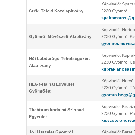
Képviselő: Spait
Széki Teleki Közalapítvány
2230 Gyömrő,
spaitsmarcsi@g
Képviselő: Horto
Gyömrői Művészeti
Alapítvány
2230 Gyömrő, Kis
gyomroi.muvesz
Képviselő: Kuprá
Női Labdarúgó Tehetségekért
2230 Gyömrő, Cso
Alapítvány
kuprakjanosast
Képviselő: Horvát
HEGY-Hajnal Egyeület
2230 Gyömrő, Tán
Gyömrőért
gyomro.hegy@g
Képviselő: Kis-Sz
Theátrum Irodalmi Színpad
2230 Gyömrő, Pá
Egyeület
kisszoterandre
Jó Hátszelet Gyömrői
Képviselő: Barát 