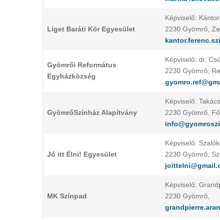
Képviselő: Kánto
Liget Baráti Kör Egyesület
2230 Gyömrő, Zen
kantor.ferenc.s
Képviselő: dr. Cs
Gyömrői Református
2230 Gyömrő, Re
Egyházközség
gyomro.ref@gma
Képviselő: Takác
GyömrőSzínház Alapítvány
2230 Gyömrő, Fő 
info@gyomroszi
Képviselő: Szaló
Jó itt Élni! Egyesület
2230 Gyömrő, Sze
joittelni@gmail
Képviselő: Grand
MK Színpad
2230 Gyömrő,
grandpierre.ar