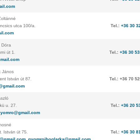
il.com
Zoltánné
csics utca 100/a.
Tel.:
+36 30 3
il.com
s Dóra
i út 1.
Tel.:
+36 30 53
mail.com
k János
nt István út 87.
Tel.: +36 70 5
@gmail.com
ászló
ü u. 27.
Tel.:
+36 20 5
.gyomro@gmail.com
ánosné
 István út 75.
Tel.:
+36 30 8
s@gmail.com
,
gyomroiboglarka@gmail.com