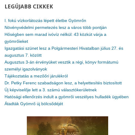
LEGÚJABB
CIKKEK
I. fokú vízkorlátozás lépett életbe Gyömrőn
Növényvédelmi permetezés lesz a város több pontján
Hőségben sem marad ivóvíz nélkül: 43 közkút várja a
gyömrőieket
Igazgatási szünet lesz a Polgármesteri Hivatalban július 27. és
augusztus 7. között
Augusztus 3-án érvényüket vesztik a régi, könyv formátumú
személyi igazolványok
Tájékoztatás a mezőőri járulékról
Dr. Petky Ferenc szabadságon lesz, a helyettesítés biztosított
Új képviselője lett a 3. számú választókerületnek
Hatósági ellenőrzés indult a gyömrői veszélyes hulladék ügyében
Átadták Gyömrő új bölcsődéjét