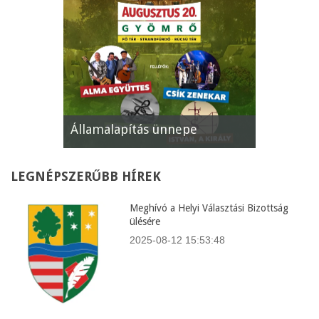
Államalapítás ünnepe
XII. Gyömr
LEGNÉPSZERŰBB
HÍREK
Meghívó a Helyi Választási Bizottság
ülésére
2025-08-12 15:53:48