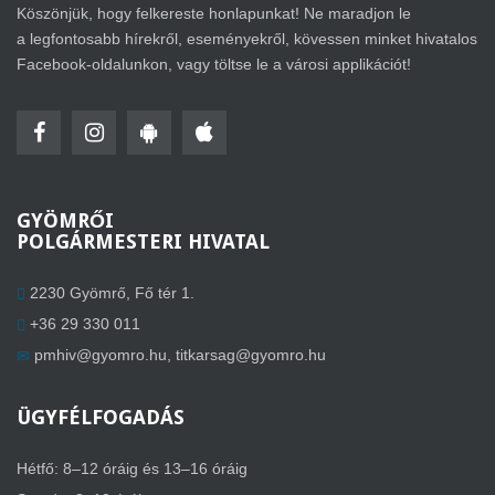
Köszönjük, hogy felkereste honlapunkat! Ne maradjon le
a legfontosabb hírekről, eseményekről, kövessen minket hivatalos
Facebook-oldalunkon, vagy töltse le a városi applikációt!
GYÖMRŐI
POLGÁRMESTERI HIVATAL
2230 Gyömrő, Fő tér 1.
+36 29 330 011
pmhiv@gyomro.hu
,
titkarsag@gyomro.hu
ÜGYFÉLFOGADÁS
Hétfő: 8–12 óráig és 13–16 óráig