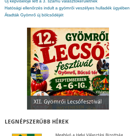
Új képviselője lett a 3. számú választókerületnek
Hatósági ellenőrzés indult a gyömrői veszélyes hulladék ügyében
Átadták Gyömrő új bölcsődéjét
e
XII. Gyömrői Lecsófesztivál
Képviselő
LEGNÉPSZERŰBB
HÍREK
Meghívó a Helyi Választási Bizottság