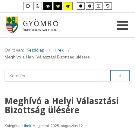
Kisebb
Nagyobb
PLG_SYSTEM_
Alapértelme
Alapértelmezett
Éjszakai
Magas
Magas
Magas
betűméret
betűméret
betűméret
mód
mód
kontraszt
kontraszt
kontraszt
fekete-
fekete-
sárga-
fehér
sárga
fekete
GYÖMRŐ
mód.
mód.
mód.
ÖNKORMÁNYZATI PORTÁL
Ön itt van:
Kezdőlap
Hírek
Meghívó a Helyi Választási Bizottság ülésére
Meghívó a Helyi Választási
Bizottság ülésére
Kategória:
Hírek
Megjelent: 2025. augusztus 12.