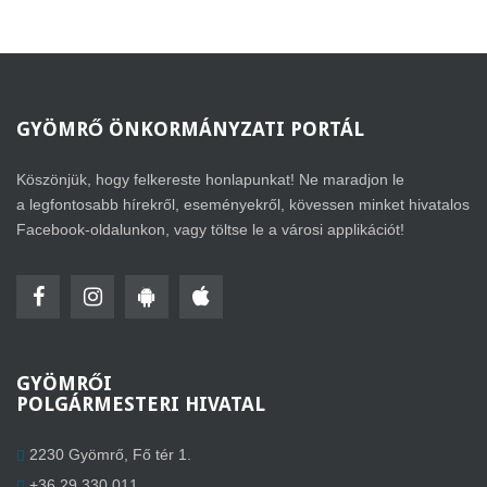
GYÖMRŐ
ÖNKORMÁNYZATI PORTÁL
Köszönjük, hogy felkereste honlapunkat! Ne maradjon le
a legfontosabb hírekről, eseményekről, kövessen minket hivatalos
Facebook-oldalunkon, vagy töltse le a városi applikációt!
GYÖMRŐI
POLGÁRMESTERI HIVATAL
2230 Gyömrő, Fő tér 1.
+36 29 330 011