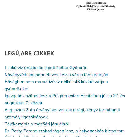
LEGÚJABB
CIKKEK
I. fokú vízkorlátozás lépett életbe Gyömrőn
Növényvédelmi permetezés lesz a város több pontján
Hőségben sem marad ivóvíz nélkül: 43 közkút várja a
gyömrőieket
Igazgatási szünet lesz a Polgármesteri Hivatalban július 27. és
augusztus 7. között
Augusztus 3-án érvényüket vesztik a régi, könyv formátumú
személyi igazolványok
Tájékoztatás a mezőőri járulékról
Dr. Petky Ferenc szabadságon lesz, a helyettesítés biztosított