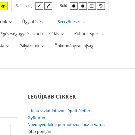
Fix
Széles
Kisebb
Nagyobb
PLG_SYSTEM_JMF
Alapértelmezett
agas
Magas
Szélesség
Betű
elrendezés
elrendezés
betűméret
betűméret
betűméret
zt
ntraszt
kontraszt
kete-
sárga-
rga
fekete
ciók
Ügyintézés
Szerződések
d.
mód.
Egészségügyi és szociális ellátás
Kultúra, sport
sta
Pályázatok
Önkormányzati újság
LEGÚJABB
CIKKEK
I. fokú vízkorlátozás lépett életbe
Gyömrőn
Növényvédelmi permetezés lesz a város
több pontján