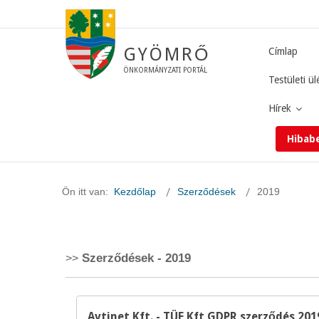
GYÖMRŐ
Címlap
ÖNKORMÁNYZATI PORTÁL
Testületi ül
Hírek
Hibab
Ön itt van:
Kezdőlap
Szerződések
2019
Szerződések - 2019
Avtinet Kft. - TÜF Kft GDPR szerződés 20