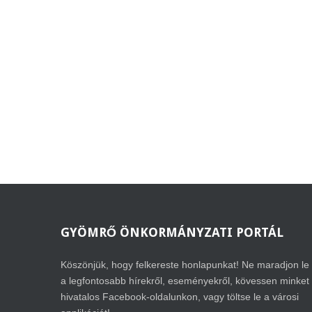
GYÖMRŐ
ÖNKORMÁNYZATI PORTÁL
Köszönjük, hogy felkereste honlapunkat! Ne maradjon le
a legfontosabb hírekről, eseményekről, kövessen minket
hivatalos Facebook-oldalunkon, vagy töltse le a városi