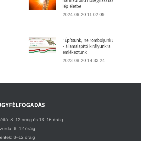
harmadfokú hőségriasztás
lép életbe
2024-06-20 11:02:09
"Építsünk, ne romboljunk!
- államalapító királyunkra
emlékeztünk
2023-08-20 14:33:24
ÜGYFÉLFOGADÁS
étfő: 8–12 óráig és 13–16 óráig
zerda: 8–12 óráig
éntek: 8–12 óráig