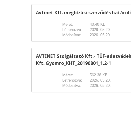
Avtinet Kft. megbízási szerződés határi
Méret:
40.40 KB
Létrehozva:
2026. 05 20.
Módosítva:
2026. 05 20.
AVTINET Szolgáltató Kft.- TÜF-adatvédel
Kft. Gyomro_KHT_20190801_1.2-1
Méret:
562.38 KB
Létrehozva:
2026. 05 20.
Módosítva:
2026. 05 20.