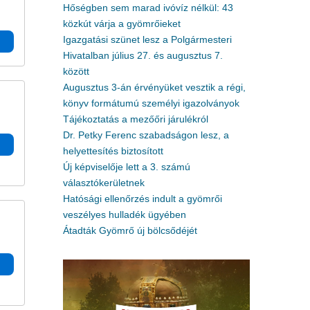
Hőségben sem marad ivóvíz nélkül: 43
közkút várja a gyömrőieket
Igazgatási szünet lesz a Polgármesteri
Hivatalban július 27. és augusztus 7.
között
Augusztus 3-án érvényüket vesztik a régi,
könyv formátumú személyi igazolványok
Tájékoztatás a mezőőri járulékról
Dr. Petky Ferenc szabadságon lesz, a
helyettesítés biztosított
Új képviselője lett a 3. számú
választókerületnek
Hatósági ellenőrzés indult a gyömrői
veszélyes hulladék ügyében
Átadták Gyömrő új bölcsődéjét