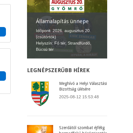
Államalapítás ünnepe
XII. G
Lecsófe
4.
Időpont: 2026. augusztus 20.
(csütörtök)
Időpont:
Helyszín: Fő tér, Strandfürdő,
(péntek-
Búcsú tér
Helyszín
LEGNÉPSZERŰBB
HÍREK
Meghívó a Helyi Választási
Bizottság ülésére
2025-08-12 15:53:48
Szerdától szombat éjfélig