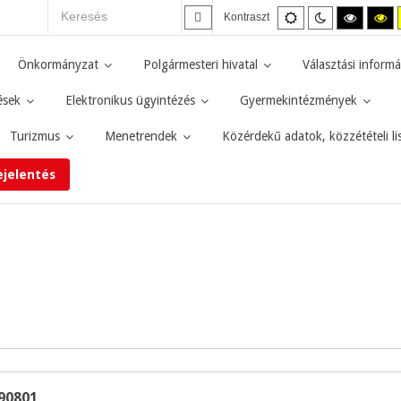
Alapértelmezett
Éjszakai
Magas
M
Kontraszt
mód
mód
kontras
ko
fekete-
fe
fehér
sá
Önkormányzat
Polgármesteri hivatal
Választási informá
mód.
mó
ések
Elektronikus ügyintézés
Gyermekintézmények
Turizmus
Menetrendek
Közérdekű adatok, közzétételi li
ejelentés
190801