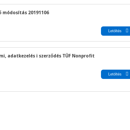
dő módosítás 20191106
pdf
Rákóczi Napok
Időpont: 2026. július 3-
Letöltés
(péntek-szombat)
Helyszín: Különböző
programhelyszínek
mi, adatkezelés i szerződés TÜF Nonprofit
pdf
Letöltés