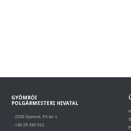
GYÖMRŐI
POLGÁRMESTERI HIVATAL
H
2230 Gyömrő, Fő tér 1.
S
+36 29 330 011
P