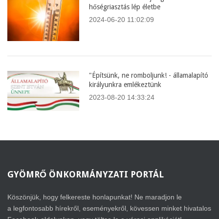
hőségriasztás lép életbe
2024-06-20 11:02:09
"Építsünk, ne romboljunk! - államalapító
királyunkra emlékeztünk
2023-08-20 14:33:24
GYÖMRŐ
ÖNKORMÁNYZATI PORTÁL
Köszönjük, hogy felkereste honlapunkat! Ne maradjon le
a legfontosabb hírekről, eseményekről, kövessen minket hivatalos