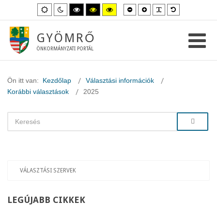
Kisebb
Nagyobb
PLG_SYSTEM_
Alapértelme
Alapértelmezett
Éjszakai
Magas
Magas
Magas
betűméret
betűméret
betűméret
mód
mód
kontraszt
kontraszt
kontraszt
fekete-
fekete-
sárga-
fehér
sárga
fekete
GYÖMRŐ
mód.
mód.
mód.
ÖNKORMÁNYZATI PORTÁL
Ön itt van:
Kezdőlap
Választási információk
Korábbi választások
2025
VÁLASZTÁSI SZERVEK
LEGÚJABB
CIKKEK