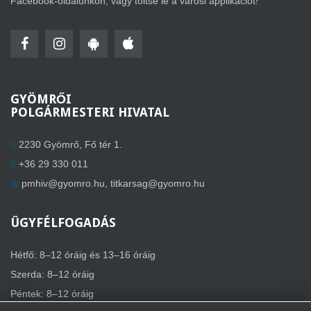
Facebook-oldalunkon, vagy töltse le a városi applikációt!
GYÖMRŐI
POLGÁRMESTERI HIVATAL
2230 Gyömrő, Fő tér 1.
+36 29 330 011
pmhiv@gyomro.hu
,
titkarsag@gyomro.hu
ÜGYFÉLFOGADÁS
Hétfő: 8–12 óráig és 13–16 óráig
Szerda: 8–12 óráig
Péntek: 8–12 óráig