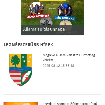
Államalapítás ünnepe
XII. Gyöm
LEGNÉPSZERŰBB
HÍREK
Meghívó a Helyi Választási Bizottság
ülésére
2025-08-12 15:53:48
Szerdától szombat éjfélig harmadfokú