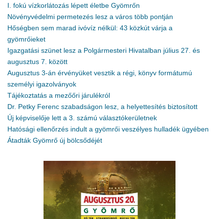
I. fokú vízkorlátozás lépett életbe Gyömrőn
Növényvédelmi permetezés lesz a város több pontján
Hőségben sem marad ivóvíz nélkül: 43 közkút várja a
gyömrőieket
Igazgatási szünet lesz a Polgármesteri Hivatalban július 27. és
augusztus 7. között
Augusztus 3-án érvényüket vesztik a régi, könyv formátumú
személyi igazolványok
Tájékoztatás a mezőőri járulékról
Dr. Petky Ferenc szabadságon lesz, a helyettesítés biztosított
Új képviselője lett a 3. számú választókerületnek
Hatósági ellenőrzés indult a gyömrői veszélyes hulladék ügyében
Átadták Gyömrő új bölcsődéjét