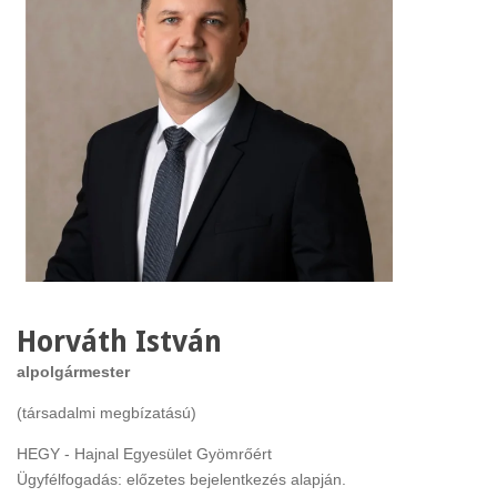
Horváth István
alpolgármester
(társadalmi
megbízatású)
HEGY - Hajnal Egyesület Gyömrőért
Ügyfélfogadás: előzetes bejelentkezés alapján.