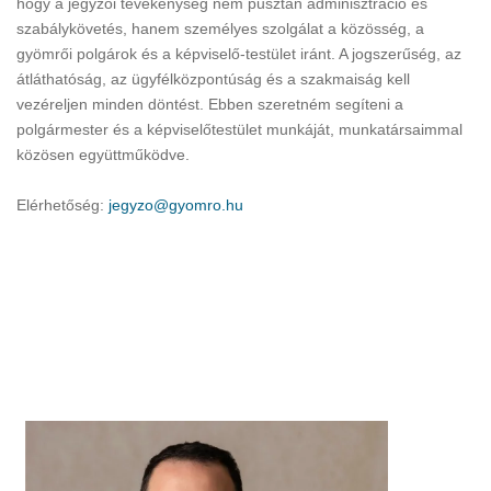
hogy a jegyzői tevékenység nem pusztán adminisztráció és
szabálykövetés, hanem személyes szolgálat a közösség, a
gyömrői polgárok és a képviselő-testület iránt. A jogszerűség, az
átláthatóság, az ügyfélközpontúság és a szakmaiság kell
vezéreljen minden döntést. Ebben szeretném segíteni a
polgármester és a képviselőtestület munkáját, munkatársaimmal
közösen együttműködve.
Elérhetőség:
jegyzo@gyomro.hu