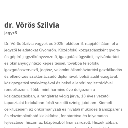
dr. Vörös Szilvia
jegyző
Dr. Vörös Szilvia vagyok és 2025. október 8. napjától látom el a
jegyzői feladatokat Gyömrőn. Középfokú közgazdászként gyors-
és gépíró jegyzőkönyvvezető, igazgatási ügyviteli, nyilvántartási
és okmányügyintéző képesítéssel, továbbá felsőfokú
igazgatásszervező, jogász, valamint államháztartási gazdálkodás
és ellenőrzés szaktanácsadó diplomával, belső audit vizsgával,
közigazgatási szakvizsgával és belső ellenőri regisztrációval
rendelkezem. Több, mint harminc éve dolgozom a
közigazgatásban, a ranglétrát végig járva, 13 éves vezetői
tapasztalat birtokában felső vezetői szintig jutottam. Kiemelt
célkitűzésem az önkormányzati és hivatali működés transzparens
és elszámoltatható kialakítása, fenntartása és folyamatos
fejlesztése, hiszen az közpénzből finanszírozott. Hiszek abban,