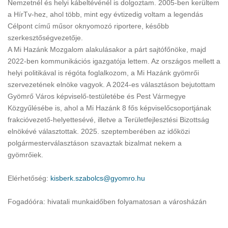
Nemzetnél és helyi kábeltévénél is dolgoztam. 2005-ben kerültem
a HírTv-hez, ahol több, mint egy évtizedig voltam a legendás
Célpont című műsor oknyomozó riportere, később
szerkesztőségvezetője.
A Mi Hazánk Mozgalom alakulásakor a párt sajtófőnöke, majd
2022-ben kommunikációs igazgatója lettem. Az országos mellett a
helyi politikával is régóta foglalkozom, a Mi Hazánk gyömrői
szervezetének elnöke vagyok. A 2024-es választáson bejutottam
Gyömrő Város képviselő-testületébe és Pest Vármegye
Közgyűlésébe is, ahol a Mi Hazánk 8 fős képviselőcsoportjának
frakcióvezető-helyettesévé, illetve a Területfejlesztési Bizottság
elnökévé választottak. 2025. szeptemberében az időközi
polgármesterválasztáson szavaztak bizalmat nekem a
gyömrőiek.
Elérhetőség:
kisberk.szabolcs@gyomro.hu
Fogadóóra: hivatali munkaidőben folyamatosan a városházán