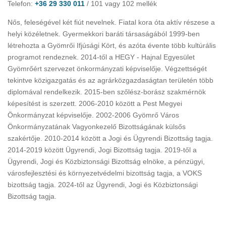
Telefon:
+36 29 330 011
/ 101 vagy 102 mellék
Nős, feleségével két fiút nevelnek. Fiatal kora óta aktív részese a
helyi közéletnek. Gyermekkori baráti társaságából 1999-ben
létrehozta a Gyömrői Ifjúsági Kört, és azóta évente több kultúrális
programot rendeznek. 2014-től a HEGY - Hajnal Egyesület
Gyömrőért szervezet önkormányzati képviselője. Végzettségét
tekintve közigazgatás és az agrárközgazdaságtan területén több
diplomával rendelkezik. 2015-ben szőlész-borász szakmérnök
képesítést is szerzett. 2006-2010 között a Pest Megyei
Önkormányzat képviselője. 2002-2006 Gyömrő Város
Önkormányzatának Vagyonkezelő Bizottságának külsős
szakértője. 2010-2014 között a Jogi és Ügyrendi Bizottság tagja.
2014-2019 között Ügyrendi, Jogi Bizottság tagja. 2019-től a
Ügyrendi, Jogi és Közbiztonsági Bizottság elnöke, a pénzügyi,
városfejlesztési és környezetvédelmi bizottság tagja, a VOKS
bizottság tagja. 2024-től az Ügyrendi, Jogi és Közbiztonsági
Bizottság tagja.