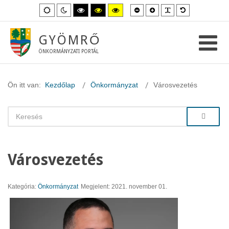
Kisebb
Nagyobb
PLG_SYSTEM_
Alapértelme
Alapértelmezett
Éjszakai
Magas
Magas
Magas
betűméret
betűméret
betűméret
mód
mód
kontraszt
kontraszt
kontraszt
fekete-
fekete-
sárga-
fehér
sárga
fekete
GYÖMRŐ
mód.
mód.
mód.
ÖNKORMÁNYZATI PORTÁL
Ön itt van:
Kezdőlap
Önkormányzat
Városvezetés
Városvezetés
Kategória:
Önkormányzat
Megjelent: 2021. november 01.