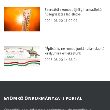
Szerdától szombat éjfélig harmadfokú
hőségriasztás lép életbe
2024-06-20 11:02:09
"Építsünk, ne romboljunk! - államalapító
királyunkra emlékeztünk
2023-08-20 14:33:24
GYÖMRŐ
ÖNKORMÁNYZATI PORTÁL
Köszönjük, hogy felkereste honlapunkat! Ne maradjon le