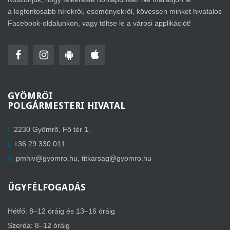
a legfontosabb hírekről, eseményekről, kövessen minket hivatalos
Facebook-oldalunkon, vagy töltse le a városi applikációt!
GYÖMRŐI
POLGÁRMESTERI HIVATAL
2230 Gyömrő, Fő tér 1.
+36 29 330 011
pmhiv@gyomro.hu
,
titkarsag@gyomro.hu
ÜGYFÉLFOGADÁS
Hétfő: 8–12 óráig és 13–16 óráig
Szerda: 8–12 óráig