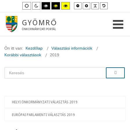
Kisebb
Nagyobb
PLG_SYSTEM_
Alapértelme
Alapértelmezett
Éjszakai
Magas
Magas
Magas
betűméret
betűméret
betűméret
mód
mód
kontraszt
kontraszt
kontraszt
fekete-
fekete-
sárga-
fehér
sárga
fekete
GYÖMRŐ
mód.
mód.
mód.
ÖNKORMÁNYZATI PORTÁL
Ön itt van:
Kezdőlap
Választási információk
Korábbi választások
2019
HELYI ÖNKORMÁNYZATI VÁLASZTÁS 2019
EURÓPAI PARLAMENTI VÁLASZTÁS 2019