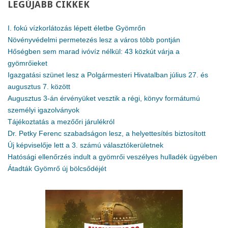
LEGÚJABB
CIKKEK
I. fokú vízkorlátozás lépett életbe Gyömrőn
Növényvédelmi permetezés lesz a város több pontján
Hőségben sem marad ivóvíz nélkül: 43 közkút várja a
gyömrőieket
Igazgatási szünet lesz a Polgármesteri Hivatalban július 27. és
augusztus 7. között
Augusztus 3-án érvényüket vesztik a régi, könyv formátumú
személyi igazolványok
Tájékoztatás a mezőőri járulékról
Dr. Petky Ferenc szabadságon lesz, a helyettesítés biztosított
Új képviselője lett a 3. számú választókerületnek
Hatósági ellenőrzés indult a gyömrői veszélyes hulladék ügyében
Átadták Gyömrő új bölcsődéjét