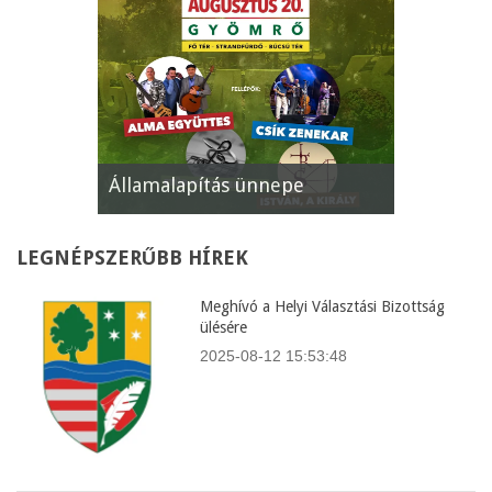
Államalapítás ünnepe
XII. Gyöm
LEGNÉPSZERŰBB
HÍREK
Meghívó a Helyi Választási Bizottság
ülésére
2025-08-12 15:53:48