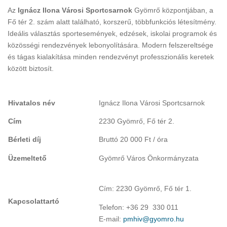
Az
Ignácz Ilona Városi Sportcsarnok
Gyömrő központjában, a
Fő tér 2. szám alatt található, korszerű, többfunkciós létesítmény.
Ideális választás sportesemények, edzések, iskolai programok és
közösségi rendezvények lebonyolítására. Modern felszereltsége
és tágas kialakítása minden rendezvényt professzionális keretek
között biztosít.
Hivatalos név
Ignácz Ilona Városi Sportcsarnok
Cím
2230 Gyömrő, Fő tér 2.
Bérleti díj
Bruttó 20 000 Ft / óra
Üzemeltető
Gyömrő Város Önkormányzata
Cím: 2230 Gyömrő, Fő tér 1.
Kapcsolattartó
Telefon: +36 29 330 011
E-mail:
pmhiv@gyomro.hu