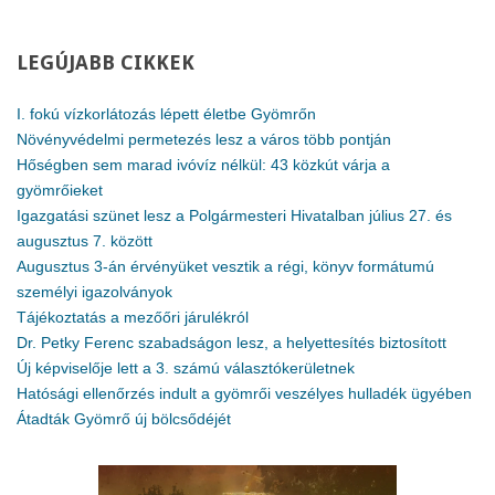
LEGÚJABB
CIKKEK
I. fokú vízkorlátozás lépett életbe Gyömrőn
Növényvédelmi permetezés lesz a város több pontján
Hőségben sem marad ivóvíz nélkül: 43 közkút várja a
gyömrőieket
Igazgatási szünet lesz a Polgármesteri Hivatalban július 27. és
augusztus 7. között
Augusztus 3-án érvényüket vesztik a régi, könyv formátumú
személyi igazolványok
Tájékoztatás a mezőőri járulékról
Dr. Petky Ferenc szabadságon lesz, a helyettesítés biztosított
Új képviselője lett a 3. számú választókerületnek
Hatósági ellenőrzés indult a gyömrői veszélyes hulladék ügyében
Átadták Gyömrő új bölcsődéjét