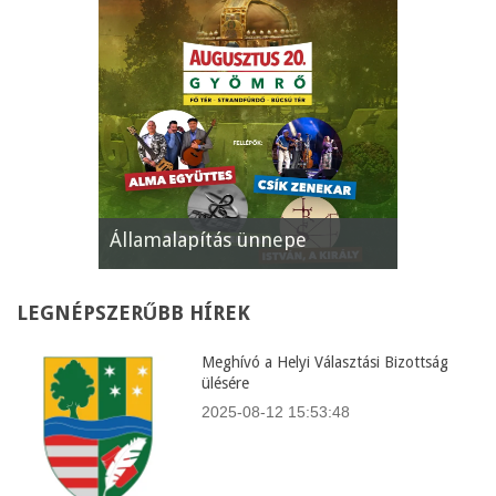
pe
XII. Gyömrői Lecsófesztivál
Képviselő
LEGNÉPSZERŰBB
HÍREK
Meghívó a Helyi Választási Bizottság
ülésére
2025-08-12 15:53:48