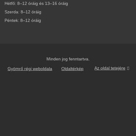
Hétfő: 8–12 óráig és 13–16 óráig
Szerda: 8–12 óráig
Péntek: 8–12 óráig
Minden jog fenntartva.
Az oldal tetejére
Gyömrő régi weboldala
Oldaltérkép