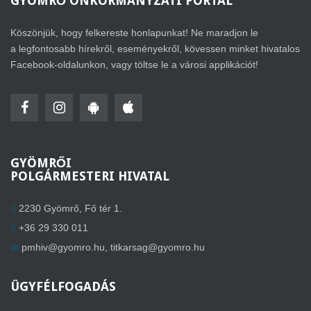
GYÖMRŐ
ÖNKORMÁNYZATI PORTÁL
Köszönjük, hogy felkereste honlapunkat! Ne maradjon le
a legfontosabb hírekről, eseményekről, kövessen minket hivatalos
Facebook-oldalunkon, vagy töltse le a városi applikációt!
GYÖMRŐI
POLGÁRMESTERI HIVATAL
2230 Gyömrő, Fő tér 1.
+36 29 330 011
pmhiv@gyomro.hu
,
titkarsag@gyomro.hu
ÜGYFÉLFOGADÁS