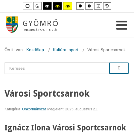
Kisebb
Nagyobb
PLG_SYSTEM_
Alapértelme
Alapértelmezett
Éjszakai
Magas
Magas
Magas
betűméret
betűméret
betűméret
mód
mód
kontraszt
kontraszt
kontraszt
fekete-
fekete-
sárga-
fehér
sárga
fekete
GYÖMRŐ
mód.
mód.
mód.
ÖNKORMÁNYZATI PORTÁL
Ön itt van:
Kezdőlap
Kultúra, sport
Városi Sportcsarnok
Városi Sportcsarnok
Kategória:
Önkormányzat
Megjelent: 2025. augusztus 21.
Ignácz Ilona Városi Sportcsarnok