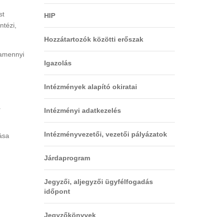
st
HIP
ntézi,
Hozzátartozók közötti erőszak
lamennyi
Igazolás
Intézmények alapító okiratai
a
Intézményi adatkezelés
Intézményvezetői, vezetői pályázatok
ása
Járdaprogram
Jegyzői, aljegyzői ügyfélfogadás
időpont
Jegyzőkönyvek