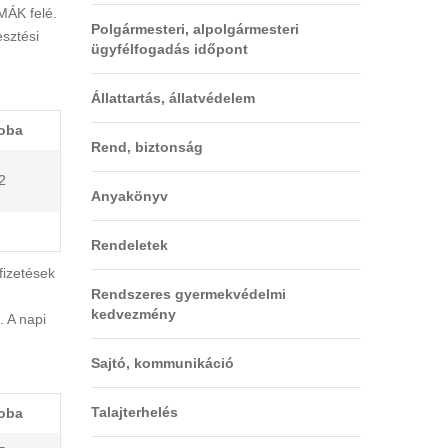
MÁK felé.
Polgármesteri, alpolgármesteri
esztési
ügyfélfogadás időpont
Állattartás, állatvédelem
oba
Rend, biztonság
2
Anyakönyv
Rendeletek
fizetések
Rendszeres gyermekvédelmi
kedvezmény
. A napi
Sajtó, kommunikáció
Talajterhelés
oba