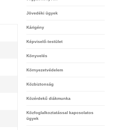
Jövedéki ügyek
Kárigény
Képviselő-testület
Könyvelés
Környezetvédelem
Közbiztonság
Közérdekű diákmunka
Közfoglalkoztatással kapcsolatos
ügyek