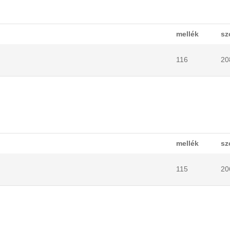
mellék
sz
116
20
mellék
sz
115
20