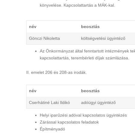
könyvelése. Kapcsolattartás a MÁK-kal.
név
beosztás
Gönczi Nikoletta
költségvetési ügyintéző
Az Önkormányzat által fenntartott intézmények tek
kapcsolattartás, terembérleti díjak számlázása.
II. emelet 206 és 208-as irodák.
név
beosztás
Cserhátiné Laki Ildikó
adóügyi ügyintéző
Helyi iparűzési adóval kapcsolatos ügyintézés
Zárással kapcsolatos feladatok
Építményadó