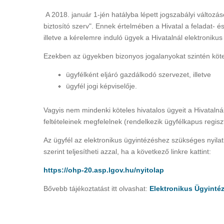
A 2018. január 1-jén hatályba lépett jogszabályi változá
biztosító szerv". Ennek értelmében a Hivatal a feladat- és
illetve a kérelemre induló ügyek a Hivatalnál elektronikus
Ezekben az ügyekben bizonyos jogalanyokat szintén kötel
ügyfélként eljáró gazdálkodó szervezet, illetve
ügyfél jogi képviselője.
Vagyis nem mindenki köteles hivatalos ügyeit a Hivatalnál 
feltételeinek megfelelnek (rendelkezik ügyfélkapus regiszt
Az ügyfél az elektronikus ügyintézéshez szükséges nyila
szerint teljesítheti azzal, ha a következő linkre kattint:
https://ohp-20.asp.lgov.hu/nyitolap
Bővebb tájékoztatást itt olvashat:
Elektronikus Ügyinté