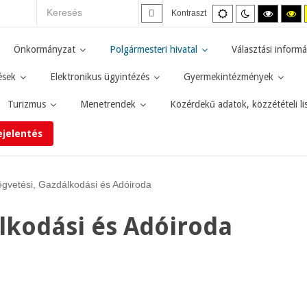
Alapértelmezett
Éjszakai
Magas
M
Kontraszt
mód
mód
kontras
ko
fekete-
fe
fehér
sá
Önkormányzat
Polgármesteri hivatal
Választási informá
mód.
mó
ések
Elektronikus ügyintézés
Gyermekintézmények
Turizmus
Menetrendek
Közérdekű adatok, közzétételi li
ejelentés
égvetési, Gazdálkodási és Adóiroda
lkodási és Adóiroda