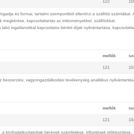
122
10
adja és formai, tartalmi szempontból ellenőrzi a szállítói számlákat. 
k megkérése, kapcsolattartás az intézményekkel, szállítókkal.
akó ingatlanokkal kapcsolatos bérleti díjak nyilvántartása, kapcsolatta
mellék
sz
121
10
 beszerzési, vagyongazdálkodási tevékenység analitikus nyilvántartás
mellék
sz
121
10
 közfoglalkoztatottak bérének számfejtése, kifizetések előkészítése,