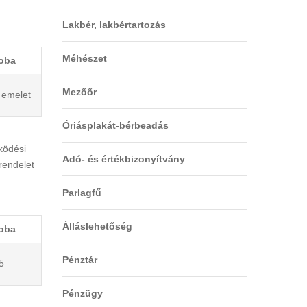
Lakbér, lakbértartozás
Méhészet
oba
Mezőőr
. emelet
Óriásplakát-bérbeadás
ködési
Adó- és értékbizonyítvány
rendelet
Parlagfű
Álláslehetőség
oba
Pénztár
5
Pénzügy