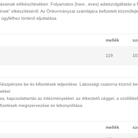
tásainak előkészítésében. Folyamatos (havi-, éves) adatszolgáltatás a 
ének" elkészítéséről. Az Önkormányzat számlájára befizetett közműfejl
gyfélhez történő eljuttatása.
mellék
sz
119
10
Készpénzes be és kifizetések teljesítése. Lakossági csatorna közmű be
lekkel.
rtása, kapcsolattartás az intézményekkel, az étkeztető céggel, a szülőkkel
fizetések megszervezése és lebonyolítása.
mellék
sz