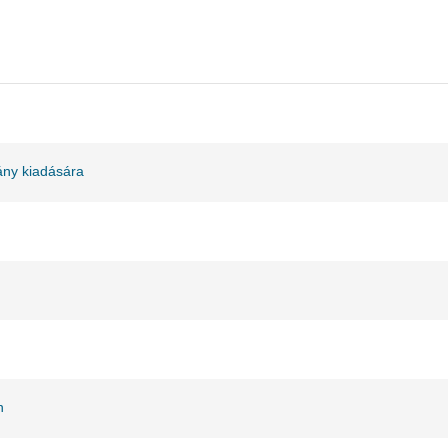
ány kiadására
n