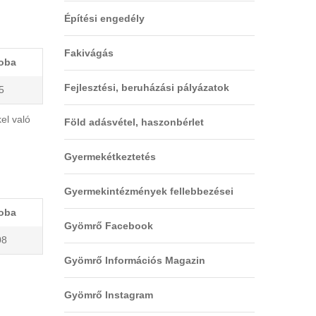
Építési engedély
Fakivágás
oba
Fejlesztési, beruházási pályázatok
5
el való
Föld adásvétel, haszonbérlet
Gyermekétkeztetés
Gyermekintézmények fellebbezései
oba
Gyömrő Facebook
08
Gyömrő Információs Magazin
Gyömrő Instagram