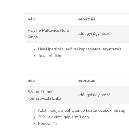
név
beosztás
Pályiné Palkovics Nóra
adóügyi ügyintéző
Kinga
Helyi iparűzési adóval kapcsolatos ügyintézés
Talajterhelés
név
beosztás
Szabó-Tóthné
adóügyi ügyintéző
Tomasovszki Erika
Adók módjára behajtandó köztartozások, bírság
2021 év előtti gépjármű adó
Könyvelés