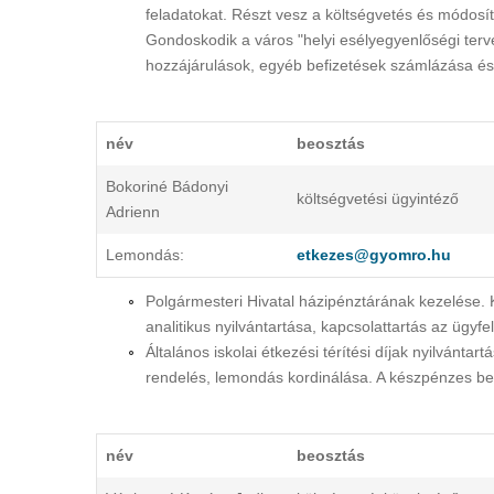
feladatokat. Részt vesz a költségvetés és módosí
Gondoskodik a város "helyi esélyegyenlőségi terv
hozzájárulások, egyéb befizetések számlázása és ü
név
beosztás
Bokoriné Bádonyi
költségvetési ügyintéző
Adrienn
Lemondás:
etkezes@gyomro.hu
Polgármesteri Hivatal házipénztárának kezelése. 
analitikus nyilvántartása, kapcsolattartás az ügyfe
Általános iskolai étkezési térítési díjak nyilvánta
rendelés, lemondás kordinálása. A készpénzes be
név
beosztás