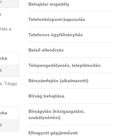
5
Behajtási engedély
A
Telefonközpont-kapcsolás
rtás a
Telefonos ügyfélirányítás
Belső ellenőrzés
oba
Telepengedélyezés, teleplétesítés
4
Bérszámfejtés (alkalmazotti)
a. Tárgyi
Bírság behajtása
Bírságolás (közigazgatási,
oba
szabálysértési)
4
Elhagyott gépjárművek