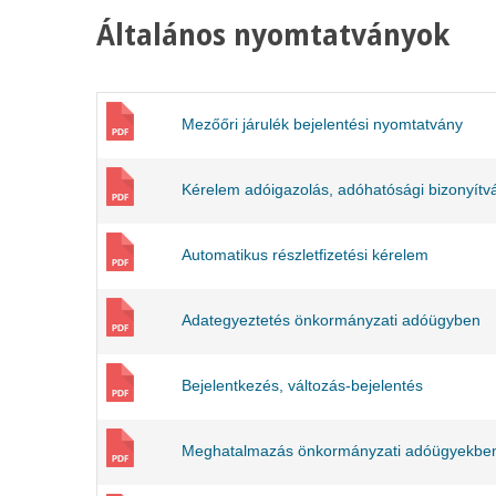
Általános nyomtatványok
Mezőőri járulék bejelentési nyomtatvány
Kérelem adóigazolás, adóhatósági bizonyítv
Automatikus részletfizetési kérelem
Adategyeztetés önkormányzati adóügyben
Bejelentkezés, változás-bejelentés
Meghatalmazás önkormányzati adóügyekbe