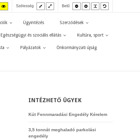
Fix
Széles
Kisebb
Nagyobb
PLG_SYSTEM_JMF
Alapértelmezett
agas
Magas
Szélesség
Betű
elrendezés
elrendezés
betűméret
betűméret
betűméret
zt
ntraszt
kontraszt
kete-
sárga-
rga
fekete
ciók
Ügyintézés
Szerződések
d.
mód.
Egészségügyi és szociális ellátás
Kultúra, sport
sta
Pályázatok
Önkormányzati újság
INTÉZHETŐ
ÜGYEK
Kút Fennmaradási Engedély Kérelem
3,5 tonnát meghaladó parkolási
engedély