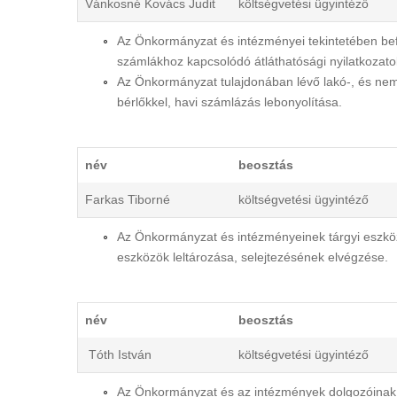
Vánkosné Kovács Judit
költségvetési ügyintéző
Az Önkormányzat és intézményei tekintetében befog
számlákhoz kapcsolódó átláthatósági nyilatkozato
Az Önkormányzat tulajdonában lévő lakó-, és nem l
bérlőkkel, havi számlázás lebonyolítása.
név
beosztás
Farkas Tiborné
költségvetési ügyintéző
Az Önkormányzat és intézményeinek tárgyi eszköz
eszközök leltározása, selejtezésének elvégzése.
név
beosztás
Tóth István
költségvetési ügyintéző
Az Önkormányzat és az intézmények dolgozóinak, a