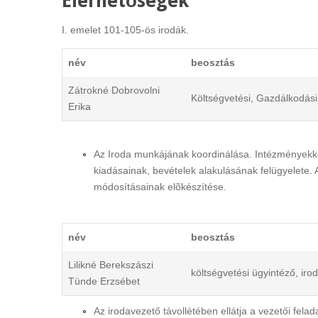
Elérhetőségek
I. emelet 101-105-ös irodák.
név
beosztás
Zátrokné Dobrovolni
Költségvetési, Gazdálkodás
Erika
Az Iroda munkájának koordinálása. Intézményekk
kiadásainak, bevételek alakulásának felügyelete.
módosításainak elõkészítése.
név
beosztás
Lilikné Berekszászi
költségvetési ügyintéző, iro
Tünde Erzsébet
Az irodavezető távollétében ellátja a vezetői fel