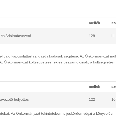
mellék
sz
i és Adóirodavezető
129
III
el való kapcsolattartás, gazdálkodásuk segítése. Az Önkormányzat mû
 Az Önkormányzat költségvetésének és beszámolóinak, a költségvetési 
mellék
sz
davezető helyettes
122
10
adatokat. Az Önkormányzat tekintetében teljeskörűen végzi a könyvelési