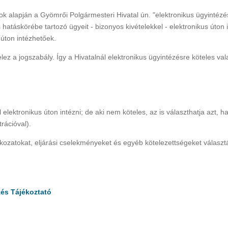
sok alapján a Gyömrői Polgármesteri Hivatal ún. "elektronikus ügyintézé
 hatáskörébe tartozó ügyeit - bizonyos kivételekkel - elektronikus úton i
 úton intézhetőek.
ez a jogszabály. Így a Hivatalnál elektronikus ügyintézésre köteles va
elektronikus úton intézni; de aki nem köteles, az is választhatja azt, h
rációval).
tkozatokat, eljárási cselekményeket és egyéb kötelezettségeket választ
zés Tájékoztató