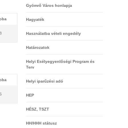
Gyömrő Város honlapja
oba
Hagyaték
8
Használatba vételi engedély
Határozatok
Helyi Esélyegyenlőségi Program és
Terv
oba
Helyi iparűzési adó
6
HEP
HÉSZ, TSZT
HH/HHH státusz