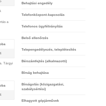
5
Behajtási engedély
A
Telefonközpont-kapcsolás
rtás a
Telefonos ügyfélirányítás
Belső ellenőrzés
oba
Telepengedélyezés, teleplétesítés
4
Bérszámfejtés (alkalmazotti)
a. Tárgyi
Bírság behajtása
Bírságolás (közigazgatási,
oba
szabálysértési)
4
Elhagyott gépjárművek