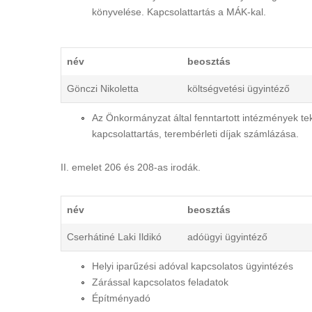
könyvelése. Kapcsolattartás a MÁK-kal.
név
beosztás
Gönczi Nikoletta
költségvetési ügyintéző
Az Önkormányzat által fenntartott intézmények tek
kapcsolattartás, terembérleti díjak számlázása.
II. emelet 206 és 208-as irodák.
név
beosztás
Cserhátiné Laki Ildikó
adóügyi ügyintéző
Helyi iparűzési adóval kapcsolatos ügyintézés
Zárással kapcsolatos feladatok
Építményadó