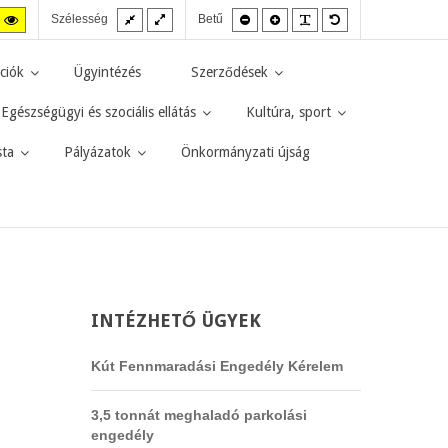
Fix
Széles
Kisebb
Nagyobb
PLG_SYSTEM_JMF
Alapértelmezett
agas
Magas
Szélesség
Betű
elrendezés
elrendezés
betűméret
betűméret
betűméret
zt
ntraszt
kontraszt
kete-
sárga-
rga
fekete
ciók
Ügyintézés
Szerződések
d.
mód.
Egészségügyi és szociális ellátás
Kultúra, sport
sta
Pályázatok
Önkormányzati újság
INTÉZHETŐ
ÜGYEK
Kút Fennmaradási Engedély Kérelem
3,5 tonnát meghaladó parkolási
engedély