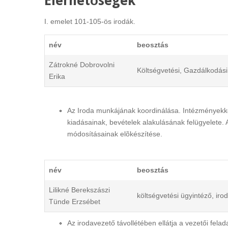
Elérhetőségek
I. emelet 101-105-ös irodák.
név
beosztás
Zátrokné Dobrovolni
Költségvetési, Gazdálkodás
Erika
Az Iroda munkájának koordinálása. Intézményekk
kiadásainak, bevételek alakulásának felügyelete.
módosításainak elõkészítése.
név
beosztás
Lilikné Berekszászi
költségvetési ügyintéző, iro
Tünde Erzsébet
Az irodavezető távollétében ellátja a vezetői fel