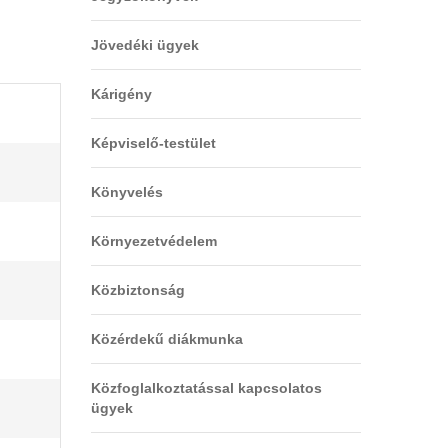
Jövedéki ügyek
Kárigény
Képviselő-testület
Könyvelés
Környezetvédelem
Közbiztonság
Közérdekű diákmunka
Közfoglalkoztatással kapcsolatos
ügyek