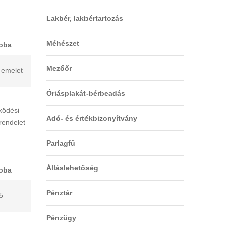
Lakbér, lakbértartozás
Méhészet
oba
Mezőőr
. emelet
Óriásplakát-bérbeadás
ködési
Adó- és értékbizonyítvány
rendelet
Parlagfű
Álláslehetőség
oba
Pénztár
5
Pénzügy