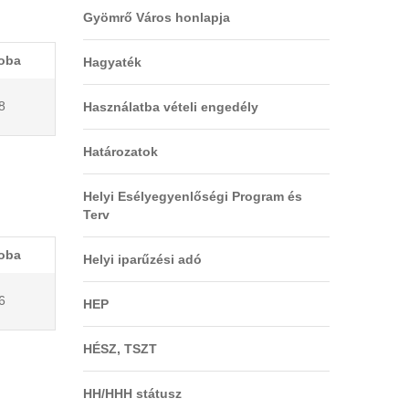
Gyömrő Város honlapja
oba
Hagyaték
8
Használatba vételi engedély
Határozatok
Helyi Esélyegyenlőségi Program és
Terv
oba
Helyi iparűzési adó
6
HEP
HÉSZ, TSZT
HH/HHH státusz