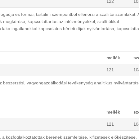
122
10
adja és formai, tartalmi szempontból ellenőrzi a szállítói számlákat. 
k megkérése, kapcsolattartás az intézményekkel, szállítókkal.
akó ingatlanokkal kapcsolatos bérleti díjak nyilvántartása, kapcsolatta
mellék
sz
121
10
 beszerzési, vagyongazdálkodási tevékenység analitikus nyilvántartás
mellék
sz
121
10
 közfoglalkoztatottak bérének számfejtése, kifizetések előkészítése,