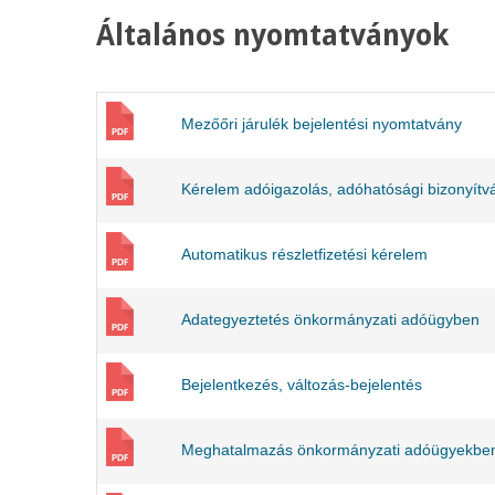
Általános nyomtatványok
Mezőőri járulék bejelentési nyomtatvány
Kérelem adóigazolás, adóhatósági bizonyítv
Automatikus részletfizetési kérelem
Adategyeztetés önkormányzati adóügyben
Bejelentkezés, változás-bejelentés
Meghatalmazás önkormányzati adóügyekbe