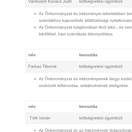
Vánkosné Kovács Judit
költségvetési ügyintéző
Az Önkormányzat és intézményei tekintetében befog
számlákhoz kapcsolódó átláthatósági nyilatkozato
Az Önkormányzat tulajdonában lévő lakó-, és nem l
bérlőkkel, havi számlázás lebonyolítása.
név
beosztás
Farkas Tiborné
költségvetési ügyintéző
Az Önkormányzat és intézményeinek tárgyi eszköz
eszközök leltározása, selejtezésének elvégzése.
név
beosztás
Tóth István
költségvetési ügyintéző
Az Önkormányzat és az intézmények dolgozóinak, a