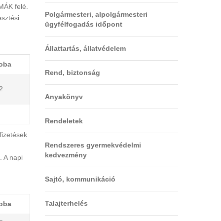
MÁK felé.
Polgármesteri, alpolgármesteri
esztési
ügyfélfogadás időpont
Állattartás, állatvédelem
oba
Rend, biztonság
2
Anyakönyv
Rendeletek
fizetések
Rendszeres gyermekvédelmi
kedvezmény
. A napi
Sajtó, kommunikáció
Talajterhelés
oba