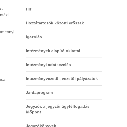
st
HIP
ntézi,
Hozzátartozók közötti erőszak
lamennyi
Igazolás
Intézmények alapító okiratai
a
Intézményi adatkezelés
Intézményvezetői, vezetői pályázatok
ása
Járdaprogram
Jegyzői, aljegyzői ügyfélfogadás
időpont
Jegyzőkönyvek