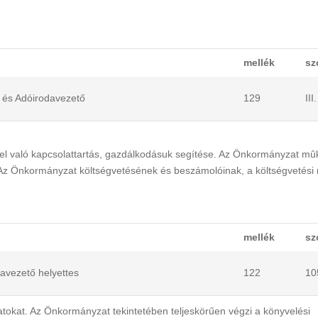
mellék
sz
i és Adóirodavezető
129
III
el való kapcsolattartás, gazdálkodásuk segítése. Az Önkormányzat mû
 Az Önkormányzat költségvetésének és beszámolóinak, a költségvetési 
mellék
sz
davezető helyettes
122
10
adatokat. Az Önkormányzat tekintetében teljeskörűen végzi a könyvelési