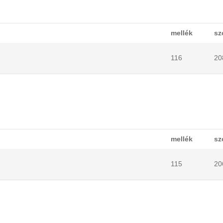
mellék
sz
116
20
mellék
sz
115
20