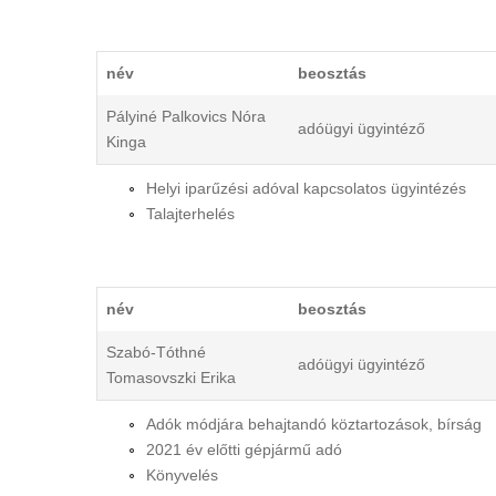
név
beosztás
Pályiné Palkovics Nóra
adóügyi ügyintéző
Kinga
Helyi iparűzési adóval kapcsolatos ügyintézés
Talajterhelés
név
beosztás
Szabó-Tóthné
adóügyi ügyintéző
Tomasovszki Erika
Adók módjára behajtandó köztartozások, bírság
2021 év előtti gépjármű adó
Könyvelés