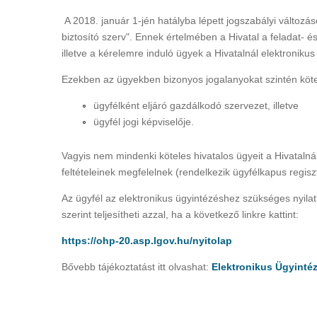
A 2018. január 1-jén hatályba lépett jogszabályi változá
biztosító szerv". Ennek értelmében a Hivatal a feladat- és
illetve a kérelemre induló ügyek a Hivatalnál elektronikus
Ezekben az ügyekben bizonyos jogalanyokat szintén kötel
ügyfélként eljáró gazdálkodó szervezet, illetve
ügyfél jogi képviselője.
Vagyis nem mindenki köteles hivatalos ügyeit a Hivatalnál 
feltételeinek megfelelnek (rendelkezik ügyfélkapus regiszt
Az ügyfél az elektronikus ügyintézéshez szükséges nyila
szerint teljesítheti azzal, ha a következő linkre kattint:
https://ohp-20.asp.lgov.hu/nyitolap
Bővebb tájékoztatást itt olvashat:
Elektronikus Ügyinté