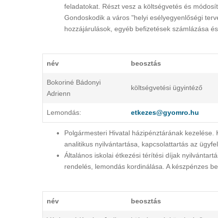
feladatokat. Részt vesz a költségvetés és módosí
Gondoskodik a város "helyi esélyegyenlőségi terv
hozzájárulások, egyéb befizetések számlázása és ü
név
beosztás
Bokoriné Bádonyi
költségvetési ügyintéző
Adrienn
Lemondás:
etkezes@gyomro.hu
Polgármesteri Hivatal házipénztárának kezelése. 
analitikus nyilvántartása, kapcsolattartás az ügyfe
Általános iskolai étkezési térítési díjak nyilvánta
rendelés, lemondás kordinálása. A készpénzes be
név
beosztás