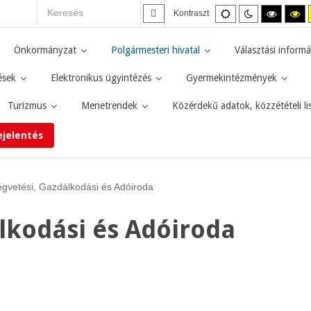
Alapértelmezett
Éjszakai
Magas
M
Kontraszt
mód
mód
kontras
ko
fekete-
fe
fehér
sá
Önkormányzat
Polgármesteri hivatal
Választási informá
mód.
mó
ések
Elektronikus ügyintézés
Gyermekintézmények
Turizmus
Menetrendek
Közérdekű adatok, közzétételi li
ejelentés
égvetési, Gazdálkodási és Adóiroda
lkodási és Adóiroda