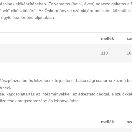
tásainak előkészítésében. Folyamatos (havi-, éves) adatszolgáltatás a 
ének" elkészítéséről. Az Önkormányzat számlájára befizetett közműfejl
gyfélhez történő eljuttatása.
mellék
sz
119
10
Készpénzes be és kifizetések teljesítése. Lakossági csatorna közmű be
lekkel.
rtása, kapcsolattartás az intézményekkel, az étkeztető céggel, a szülőkkel
fizetések megszervezése és lebonyolítása.
mellék
sz