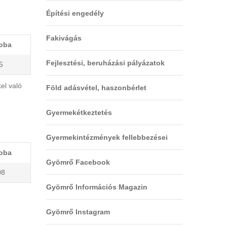
Építési engedély
Fakivágás
oba
Fejlesztési, beruházási pályázatok
5
el való
Föld adásvétel, haszonbérlet
Gyermekétkeztetés
Gyermekintézmények fellebbezései
oba
Gyömrő Facebook
08
Gyömrő Információs Magazin
Gyömrő Instagram