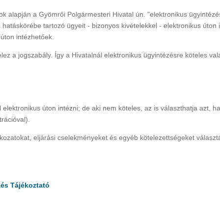
sok alapján a Gyömrői Polgármesteri Hivatal ún. "elektronikus ügyintézé
 hatáskörébe tartozó ügyeit - bizonyos kivételekkel - elektronikus úton i
 úton intézhetőek.
ez a jogszabály. Így a Hivatalnál elektronikus ügyintézésre köteles va
elektronikus úton intézni; de aki nem köteles, az is választhatja azt, h
rációval).
tkozatokat, eljárási cselekményeket és egyéb kötelezettségeket választ
zés Tájékoztató