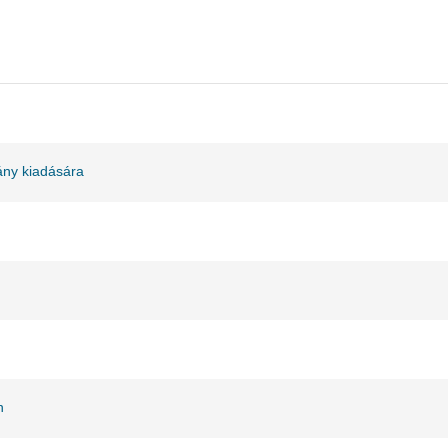
ány kiadására
n