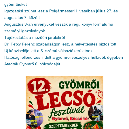
gyömrőieket
Igazgatási szünet lesz a Polgármesteri Hivatalban július 27. és
augusztus 7. között
Augusztus 3-án érvényüket vesztik a régi, könyv formátumú
személyi igazolványok
Tájékoztatás a mezőőri járulékról
Dr. Petky Ferenc szabadságon lesz, a helyettesítés biztosított
Új képviselője lett a 3. számú választókerületnek
Hatósági ellenőrzés indult a gyömrői veszélyes hulladék ügyében
Átadták Gyömrő új bölcsődéjét