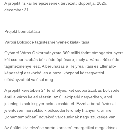
A projekt fizikai befejezésének tervezett időpontja: 2025.
december 31.
Projekt bemutatása
Városi Bölcsőde tagintézményének kialakítása
Gyömrő Város Önkormányzata 360 millió forint támogatást nyert
két csoportszobás bölcsőde építésére, mely a Városi Bölcsőde
tagintézménye lesz. A beruházás a Helyreállítási és Ellenálló-
képességi eszközből és a hazai központi költségvetési
előirányzatból valósul meg.
A projekt keretében 24 férőhelyes, két csoportszobás bölcsőde
épül a város keleti részén, az új lakóparki negyedben, ahol
jelenleg is sok kisgyermekes család él. Ezzel a beruházással
jelentősen mérséklődik bölcsődei férőhely hiányunk, amire
„rohamtempóban” növekvő városunknak nagy szüksége van.
Az épület kivitelezése során korszerű energetikai megoldások