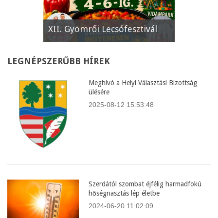
e
XII. Gyömrői Lecsófesztivál
Képviselő
LEGNÉPSZERŰBB
HÍREK
Meghívó a Helyi Választási Bizottság
ülésére
2025-08-12 15:53:48
Szerdától szombat éjfélig harmadfokú
hőségriasztás lép életbe
2024-06-20 11:02:09