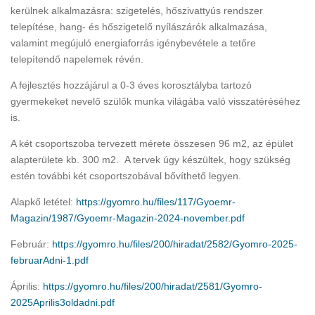
kerülnek alkalmazásra: szigetelés, hőszivattyús rendszer
telepítése, hang- és hőszigetelő nyílászárók alkalmazása,
valamint megújuló energiaforrás igénybevétele a tetőre
telepítendő napelemek révén.
A fejlesztés hozzájárul a 0-3 éves korosztályba tartozó
gyermekeket nevelő szülők munka világába való visszatéréséhez
is.
A két csoportszoba tervezett mérete összesen 96 m2, az épület
alapterülete kb. 300 m2. A tervek úgy készültek, hogy szükség
estén további két csoportszobával bővíthető legyen.
Alapkő letétel:
https://gyomro.hu/files/117/Gyoemr-
Magazin/1987/Gyoemr-Magazin-2024-november.pdf
Február:
https://gyomro.hu/files/200/hiradat/2582/Gyomro-2025-
februarAdni-1.pdf
Április:
https://gyomro.hu/files/200/hiradat/2581/Gyomro-
2025Aprilis3oldadni.pdf