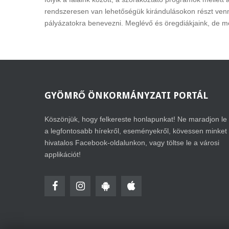
rendszeresen van lehetőségük kirándulásokon részt ven
pályázatokra benevezni. Meglévő és öregdiákjaink, de még
GYÖMRŐ
ÖNKORMÁNYZATI PORTÁL
Köszönjük, hogy felkereste honlapunkat! Ne maradjon le
a legfontosabb hírekről, eseményekről, kövessen minket
hivatalos Facebook-oldalunkon, vagy töltse le a városi
applikációt!