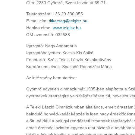
Cím: 2230 Gyömrő, Szent István út 69-71.
Telefonszám: +36 29 330 055
E-mail cím:
titkarsag@telgisz.hu
Honlap címe:
www.telgisz.hu
OM azonosító: 032583
Igazgató: Nagy Annamária
Igazgatóhelyettes: Kocsis-Kis Anikó
Fenntartó: Széki Teleki László Közalapítvány
Kuratóriumi elnök: Spaitsné Rónaszéki Mária
Az intézmény bemutatása:
Gyömrő egyetlen gimnáziumát 1995-ben alapította a Szék
gyermekek érettségire való felkészítésén túl, nevelésüket
A Teleki László Gimnáziumban általános, emelt óraszámú
beinduló honvéd-kadét képzés is igen nagy érdeklődésnek
előtt, például a belügyi rendészeti ismeretek tantárgyból
emelt érettségi szintén egyenes utat biztosít a továbbtanu
folyik a falaink között, a szórakoztató programok mellet