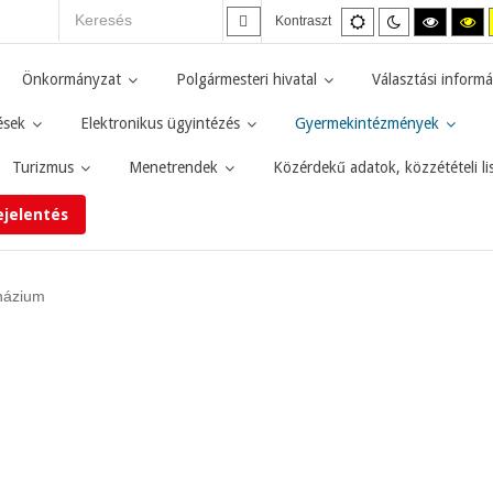
Alapértelmezett
Éjszakai
Magas
M
Kontraszt
mód
mód
kontras
ko
fekete-
fe
fehér
sá
Önkormányzat
Polgármesteri hivatal
Választási informá
mód.
mó
ések
Elektronikus ügyintézés
Gyermekintézmények
Turizmus
Menetrendek
Közérdekű adatok, közzétételi li
ejelentés
názium