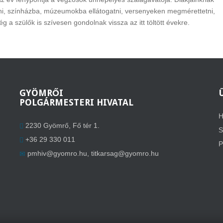
ni, színházba, múzeumokba ellátogatni, versenyeken megmérettetni,
 a szülők is szívesen gondolnak vissza az itt töltött évekre.
GYÖMRŐI
POLGÁRMESTERI HIVATAL
H
2230 Gyömrő, Fő tér 1.
S
+36 29 330 011
P
pmhiv@gyomro.hu
,
titkarsag@gyomro.hu