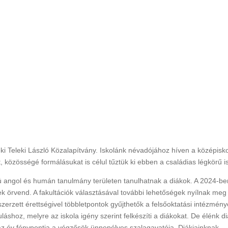
i Teleki László Közalapítvány. Iskolánk névadójához híven a középisk
, közösségé formálásukat is célul tűztük ki ebben a családias légkörű i
 angol és humán tanulmány területen tanulhatnak a diákok. A 2024-be
 örvend. A fakultációk választásával további lehetőségek nyílnak meg
 szerzett érettségivel többletpontok gyűjthetők a felsőoktatási intézmén
láshoz, melyre az iskola igény szerint felkészíti a diákokat. De élénk di
t az év fénypontja a végzősök ünnepélyes szalagavatója. Diákjainknak