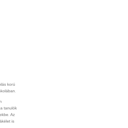
olás korú
skolában.
n
 a tanulók
yekbe. Az
ákélet is