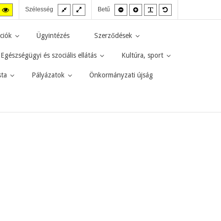
Fix
Széles
Kisebb
Nagyobb
PLG_SYSTEM_JMF
Alapértelmezett
agas
Magas
Szélesség
Betű
elrendezés
elrendezés
betűméret
betűméret
betűméret
zt
ntraszt
kontraszt
kete-
sárga-
rga
fekete
ciók
Ügyintézés
Szerződések
d.
mód.
Egészségügyi és szociális ellátás
Kultúra, sport
sta
Pályázatok
Önkormányzati újság