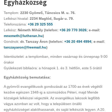
Egyházközség
Templom:
2230 Gyömrő, Táncsics M. u. 76.
Lelkészi hivatal:
2234 Maglód, Sugár u. 79.
Telefonszáma:
+36 29 325 555
Lelkész:
Németh Mihály (telefon:
+36 20 770 3026
; e-mail:
mnemeth@lutheran.hu
)
Gondnok:
dr. Tarczay Áron (telefon:
+36 20 494 4994
; e-mail:
tarczayaron@freemail.hu
)
Istentisztelet: a templomban, minden vasárnap és ünnepnap 9:00
órakor
Gyülekezeti bibliaóra: a hónapok 1. és 3. hétfőin, este 5 órától
Egyházközség bemutatása:
A gyömrői evangélikusok gondozását az 1700-as évek végétől
kezdve egészen 1948-ig a szomszédos Péteri, majd Mende
községek lelkészei végezték. Az evangélikus lakosok legfőbb
vágya azonban az volt, hogy a településen önálló
egyházközséget alakíthassanak, és saját lelkészük legyen. A 20.