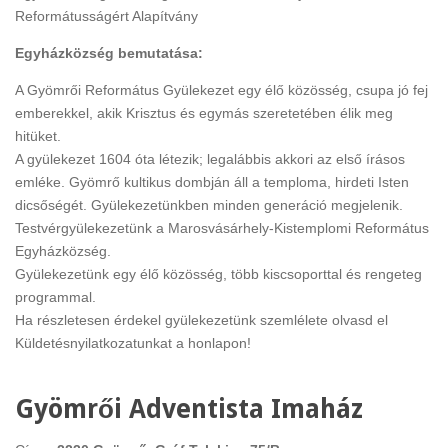
Reformátusságért Alapítvány
Egyházközség bemutatása:
A Gyömrői Református Gyülekezet egy élő közösség, csupa jó fej
emberekkel, akik Krisztus és egymás szeretetében élik meg
hitüket.
A gyülekezet 1604 óta létezik; legalábbis akkori az első írásos
emléke. Gyömrő kultikus dombján áll a temploma, hirdeti Isten
dicsőségét. Gyülekezetünkben minden generáció megjelenik.
Testvérgyülekezetünk a Marosvásárhely-Kistemplomi Református
Egyházközség.
Gyülekezetünk egy élő közösség, több kiscsoporttal és rengeteg
programmal.
Ha részletesen érdekel gyülekezetünk szemlélete olvasd el
Küldetésnyilatkozatunkat a honlapon!
Gyömrői Adventista Imaház