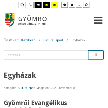
Kisebb
Nagyobb
PLG_SYSTEM_
Alapértelme
Alapértelmezett
Éjszakai
Magas
Magas
Magas
betűméret
betűméret
betűméret
mód
mód
kontraszt
kontraszt
kontraszt
fekete-
fekete-
sárga-
fehér
sárga
fekete
GYÖMRŐ
mód.
mód.
mód.
ÖNKORMÁNYZATI PORTÁL
Ön itt van:
Kezdőlap
Kultúra, sport
Egyházak
Egyházak
Kategória:
Kultúra, sport
Megjelent: 2021. november 08.
Gyömrői Evangélikus