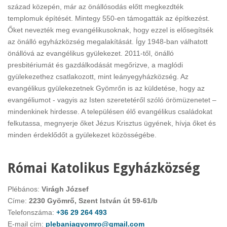
század közepén, már az önállósodás előtt megkezdték
templomuk építését. Mintegy 550-en támogatták az építkezést.
Őket nevezték meg evangélikusoknak, hogy ezzel is elősegítsék
az önálló egyházközség megalakítását. Így 1948-ban válhatott
önállóvá az evangélikus gyülekezet. 2011-től, önálló
presbitériumát és gazdálkodását megőrizve, a maglódi
gyülekezethez csatlakozott, mint leányegyházközség. Az
evangélikus gyülekezetnek Gyömrőn is az küldetése, hogy az
evangéliumot - vagyis az Isten szeretetéről szóló örömüzenetet –
mindenkinek hirdesse. A településen élő evangélikus családokat
felkutassa, megnyerje őket Jézus Krisztus ügyének, hívja őket és
minden érdeklődőt a gyülekezet közösségébe.
Római Katolikus Egyházközség
Plébános:
Virágh József
Címe:
2230 Gyömrő, Szent István út 59-61/b
Telefonszáma:
+36 29 264 493
E-mail cím:
plebaniagyomro@gmail.com