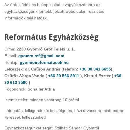
Az érdeklődők és bekapcsolódni vágyók számára az
egyházközségünk fentebb jelzett weboldalán részletes
információk találhatóak.
Református Egyházközség
Címe:
2230 Gyömrő Gróf Teleki u. 1.
E-mail:
gyomro.ref@gmail.com
Honlap:
gyomroireformatusok.hu
Lelkészek:
dr. Csűrös András (telefon:
+36 30 341 6655
),
Csűrös-Varga Vanda (
+36 20 566 8911
), Kisturi Eszter (
+36
30 613 9580
)
Főgondnok:
Schaller Attila
Istentisztelet: minden vasárnap 10 órától
Látogatás, lelkigondozói beszélgetés, házi úrvacsora miatt bátran
keressék lelkészünket!
Egyházközségünket segíti: Szilháti Sándor Gyömrői