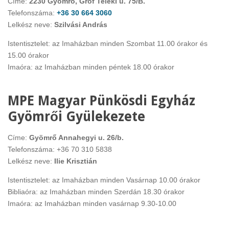
Címe:
2230 Gyömrő, Gróf Teleki u. 75/B.
Telefonszáma:
+36 30 664 3060
Lelkész neve:
Szilvási András
Istentisztelet: az Imaházban minden Szombat 11.00 órakor és
15.00 órakor
Imaóra: az Imaházban minden péntek 18.00 órakor
MPE Magyar Pünkösdi Egyház
Gyömrői Gyülekezete
Címe:
Gyömrő Annahegyi u. 26/b.
Telefonszáma: +36 70 310 5838
Lelkész neve:
Ilie Krisztián
Istentisztelet: az Imaházban minden Vasárnap 10.00 órakor
Bibliaóra: az Imaházban minden Szerdán 18.30 órakor
Imaóra: az Imaházban minden vasárnap 9.30-10.00