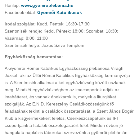
Honlap:
www.gyomroplebania.hu
Facebook oldal:
Gyömrői Katolikusok
Irodai szolgálat: Kedd, Péntek: 16:30-17:30
Szentmisék rendje: Kedd, Péntek: 18:00; Szombat: 18:30;
Vasárnap: 8:00, 11:00
Szentmisék helye: Jézus Szíve Templom
Egyházközség bemutatása:
A Gyömrői Római Katolikus Egyházközség plébánosa Virágh
József, aki az Üllői Római Katolikus Egyházközség kormányzója
is. A Szentmisék alkalmai a két egyházközség között oszlanak
meg. Mindkét egyházközségben az imacsoportok adják az
imahátteret, és vannak énekkarok is, melyek a liturgiákat
szolgálják. Az E.N.D. Keresztény Családközösségünk fő
feladatának tekinti a családok összetartását, a Szent János Bogár
Klub a kisgyermekekért felelős, Cserkészcsapatunk és IFI
csoportjaink a fiatalok összefogásáért felel. Minden évben jó
hangulatú napközis táborokat szervezünk a gyömrői plébánián.