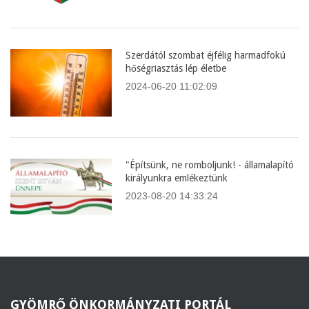
Szerdától szombat éjfélig harmadfokú
hőségriasztás lép életbe
2024-06-20 11:02:09
"Építsünk, ne romboljunk! - államalapító
királyunkra emlékeztünk
2023-08-20 14:33:24
GYÖMRŐ
ÖNKORMÁNYZATI PORTÁL