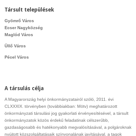
Társult települések
Gyömrő Város
Ecser Nagyközség
Maglód Város
Üllő Város
Pécel Város
A társulás célja
A Magyarország helyi önkormányzatairól szóló, 2011. évi
CLXXXIX. törvényben (továbbiakban: Mötv) meghatározott
önkormányzati társulási jog gyakorlati érvényesítésével, a társult
önkormányzatok közös érdekű feladatinak célszerűbb,
gazdaságosabb és hatékonyabb megvalósításával, a polgároknak
nyújtott közszolgáltatásaik színvonalának javításával, a tagok