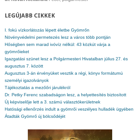
LEGÚJABB
CIKKEK
I. fokú vízkorlátozás lépett életbe Gyömrőn
Növényvédelmi permetezés lesz a város több pontján
Hőségben sem marad ivóvíz nélkül: 43 közkút várja a
gyömrőieket
Igazgatási szünet lesz a Polgármesteri Hivatalban július 27. és
augusztus 7. között
Augusztus 3-án érvényüket vesztik a régi, könyv formátumú
személyi igazolványok
Tájékoztatás a mezőőri járulékról
Dr. Petky Ferenc szabadságon lesz, a helyettesítés biztosított
Új képviselője lett a 3. számú választókerületnek
Hatósági ellenőrzés indult a gyömrői veszélyes hulladék ügyében
Átadták Gyömrő új bölcsődéjét