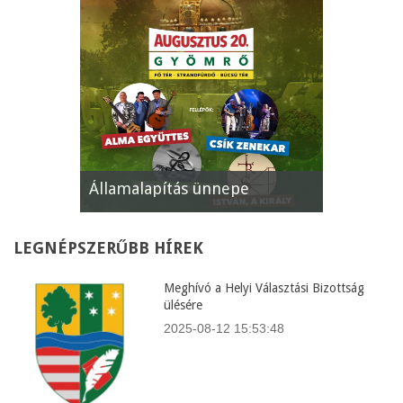
 ünnepe
XII. Gyömrői Lecsófesztivál
Kép
LEGNÉPSZERŰBB
HÍREK
Meghívó a Helyi Választási Bizottság
ülésére
2025-08-12 15:53:48