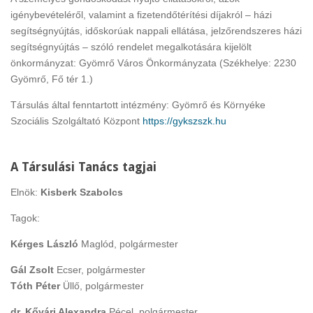
igénybevételéről, valamint a fizetendőtérítési díjakról – házi
segítségnyújtás, időskorúak nappali ellátása, jelzőrendszeres házi
segítségnyújtás – szóló rendelet megalkotására kijelölt
önkormányzat: Gyömrő Város Önkormányzata (Székhelye: 2230
Gyömrő, Fő tér 1.)
Társulás által fenntartott intézmény: Gyömrő és Környéke
Szociális Szolgáltató Központ
https://gykszszk.hu
A Társulási Tanács tagjai
Elnök:
Kisberk Szabolcs
Tagok:
Kérges László
Maglód, polgármester
Gál Zsolt
Ecser, polgármester
Tóth Péter
Üllő, polgármester
dr. Kővári Alexandra
Pécel, polgármester