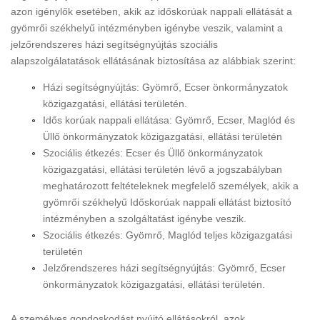
azon igénylők esetében, akik az időskorúak nappali ellátását a
gyömrői székhelyű intézményben igénybe veszik, valamint a
jelzőrendszeres házi segítségnyújtás szociális
alapszolgálatatások ellátásának biztosítása az alábbiak szerint:
Házi segítségnyújtás: Gyömrő, Ecser önkormányzatok
közigazgatási, ellátási területén.
Idős korúak nappali ellátása: Gyömrő, Ecser, Maglód és
Üllő önkormányzatok közigazgatási, ellátási területén
Szociális étkezés: Ecser és Üllő önkormányzatok
közigazgatási, ellátási területén lévő a jogszabályban
meghatározott feltételeknek megfelelő személyek, akik a
gyömrői székhelyű Időskorúak nappali ellátást biztosító
intézményben a szolgáltatást igénybe veszik.
Szociális étkezés: Gyömrő, Maglód teljes közigazgatási
területén
Jelzőrendszeres házi segítségnyújtás: Gyömrő, Ecser
önkormányzatok közigazgatási, ellátási területén.
A személyes gondoskodást nyújtó ellátásokról, azok