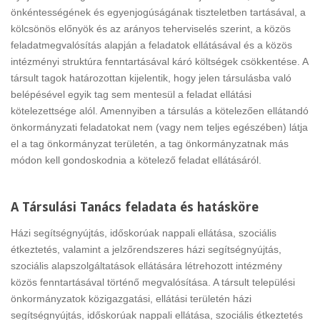
önkéntességének és egyenjogúságának tiszteletben tartásával, a
kölcsönös előnyök és az arányos teherviselés szerint, a közös
feladatmegvalósítás alapján a feladatok ellátásával és a közös
intézményi struktúra fenntartásával káró költségek csökkentése. A
társult tagok határozottan kijelentik, hogy jelen társulásba való
belépésével egyik tag sem mentesül a feladat ellátási
kötelezettsége alól. Amennyiben a társulás a kötelezően ellátandó
önkormányzati feladatokat nem (vagy nem teljes egészében) látja
el a tag önkormányzat területén, a tag önkormányzatnak más
módon kell gondoskodnia a kötelező feladat ellátásáról.
A Társulási Tanács feladata és hatásköre
Házi segítségnyújtás, időskorúak nappali ellátása, szociális
étkeztetés, valamint a jelzőrendszeres házi segítségnyújtás,
szociális alapszolgáltatások ellátására létrehozott intézmény
közös fenntartásával történő megvalósítása. A társult települési
önkormányzatok közigazgatási, ellátási területén házi
segítségnyújtás, időskorúak nappali ellátása, szociális étkeztetés