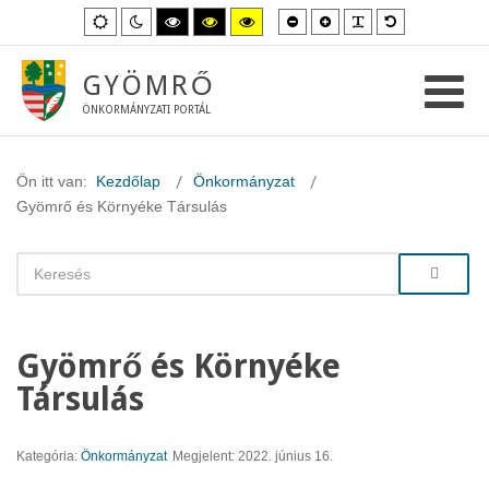
Kisebb
Nagyobb
PLG_SYSTEM_
Alapértelme
Alapértelmezett
Éjszakai
Magas
Magas
Magas
betűméret
betűméret
betűméret
mód
mód
kontraszt
kontraszt
kontraszt
fekete-
fekete-
sárga-
fehér
sárga
fekete
GYÖMRŐ
mód.
mód.
mód.
ÖNKORMÁNYZATI PORTÁL
Ön itt van:
Kezdőlap
Önkormányzat
Gyömrő és Környéke Társulás
Gyömrő és Környéke
Társulás
Kategória:
Önkormányzat
Megjelent: 2022. június 16.