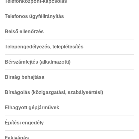
Telefonközpont-kapcsolás
Telefonos ügyfélirányítás
Belső ellenőrzés
Telepengedélyezés, teleplétesítés
Bérszámfejtés (alkalmazotti)
Bírság behajtása
Bírságolás (közigazgatási, szabálysértési)
Elhagyott gépjárművek
Építési engedély
Fakivágás