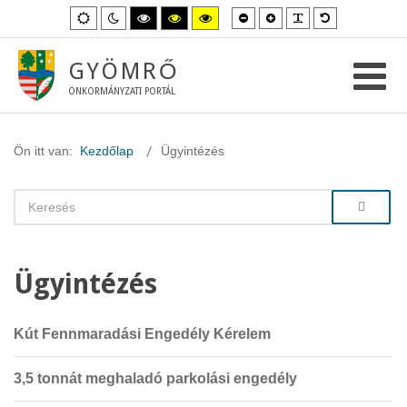
Kisebb
Nagyobb
PLG_SYSTEM_
Alapértelme
Alapértelmezett
Éjszakai
Magas
Magas
Magas
betűméret
betűméret
betűméret
mód
mód
kontraszt
kontraszt
kontraszt
fekete-
fekete-
sárga-
fehér
sárga
fekete
GYÖMRŐ
mód.
mód.
mód.
ÖNKORMÁNYZATI PORTÁL
Ön itt van:
Kezdőlap
Ügyintézés
Ügyintézés
Kút Fennmaradási Engedély Kérelem
3,5 tonnát meghaladó parkolási engedély