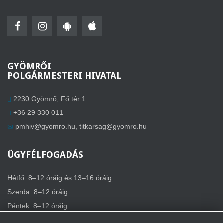
GYÖMRŐI
POLGÁRMESTERI HIVATAL
2230 Gyömrő, Fő tér 1.
+36 29 330 011
pmhiv@gyomro.hu
,
titkarsag@gyomro.hu
ÜGYFÉLFOGADÁS
Hétfő: 8–12 óráig és 13–16 óráig
Szerda: 8–12 óráig
Péntek: 8–12 óráig