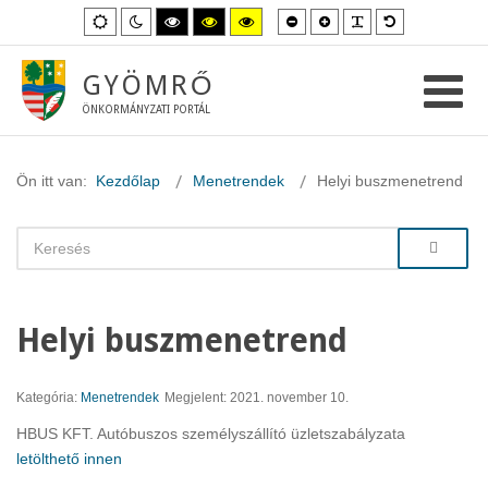
Kisebb
Nagyobb
PLG_SYSTEM_
Alapértelme
Alapértelmezett
Éjszakai
Magas
Magas
Magas
betűméret
betűméret
betűméret
mód
mód
kontraszt
kontraszt
kontraszt
fekete-
fekete-
sárga-
fehér
sárga
fekete
GYÖMRŐ
mód.
mód.
mód.
ÖNKORMÁNYZATI PORTÁL
Ön itt van:
Kezdőlap
Menetrendek
Helyi buszmenetrend
Helyi buszmenetrend
Kategória:
Menetrendek
Megjelent: 2021. november 10.
HBUS KFT. Autóbuszos személyszállító üzletszabályzata
letölthető innen