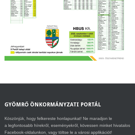
GYÖMRŐ
ÖNKORMÁNYZATI PORTÁL
Köszönjük, hogy felkereste honlapunkat! Ne maradjon le
a legfontosabb hírekről, eseményekről, kövessen minket hivatalos
Facebook-oldalunkon, vagy töltse le a városi applikációt!