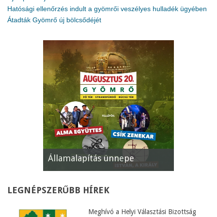
Hatósági ellenőrzés indult a gyömrői veszélyes hulladék ügyében
Átadták Gyömrő új bölcsődéjét
Államalapítás ünnepe
XII. Gyöm
LEGNÉPSZERŰBB
HÍREK
Meghívó a Helyi Választási Bizottság