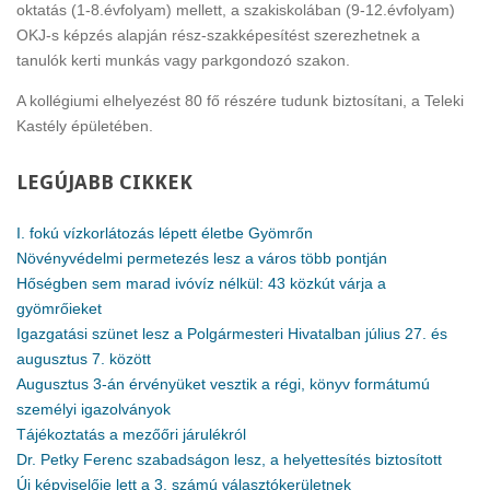
oktatás (1-8.évfolyam) mellett, a szakiskolában (9-12.évfolyam)
OKJ-s képzés alapján rész-szakképesítést szerezhetnek a
tanulók kerti munkás vagy parkgondozó szakon.
A kollégiumi elhelyezést 80 fő részére tudunk biztosítani, a Teleki
Kastély épületében.
LEGÚJABB
CIKKEK
I. fokú vízkorlátozás lépett életbe Gyömrőn
Növényvédelmi permetezés lesz a város több pontján
Hőségben sem marad ivóvíz nélkül: 43 közkút várja a
gyömrőieket
Igazgatási szünet lesz a Polgármesteri Hivatalban július 27. és
augusztus 7. között
Augusztus 3-án érvényüket vesztik a régi, könyv formátumú
személyi igazolványok
Tájékoztatás a mezőőri járulékról
Dr. Petky Ferenc szabadságon lesz, a helyettesítés biztosított
Új képviselője lett a 3. számú választókerületnek