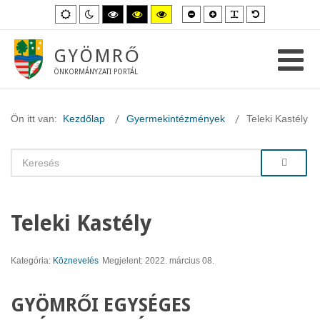
Kisebb
Nagyobb
PLG_SYSTEM_
Alapértelme
Alapértelmezett
Éjszakai
Magas
Magas
Magas
betűméret
betűméret
betűméret
mód
mód
kontraszt
kontraszt
kontraszt
fekete-
fekete-
sárga-
fehér
sárga
fekete
GYÖMRŐ
mód.
mód.
mód.
ÖNKORMÁNYZATI PORTÁL
Ön itt van:
Kezdőlap
Gyermekintézmények
Teleki Kastély
Teleki Kastély
Kategória:
Köznevelés
Megjelent: 2022. március 08.
GYÖMRŐI EGYSÉGES