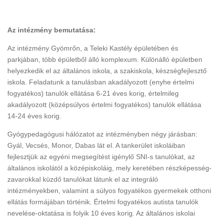
Az intézmény bemutatása:
Az intézmény Gyömrőn, a Teleki Kastély épületében és
parkjában, több épületből álló komplexum. Különálló épületben
helyezkedik el az általános iskola, a szakiskola, készségfejlesztő
iskola. Feladatunk a tanulásban akadályozott (enyhe értelmi
fogyatékos) tanulók ellátása 6-21 éves korig, értelmileg
akadályozott (középsúlyos értelmi fogyatékos) tanulók ellátása
14-24 éves korig.
Gyógypedagógusi hálózatot az intézményben négy járásban:
Gyál, Vecsés, Monor, Dabas lát el. A tankerület iskoláiban
fejlesztjük az egyéni megsegítést igénylő SNI-s tanulókat, az
általános iskolától a középiskoláig, mely keretében részképesség-
zavarokkal küzdő tanulókat látunk el az integráló
intézményekben, valamint a súlyos fogyatékos gyermekek otthoni
ellátás formájában történik. Értelmi fogyatékos autista tanulók
nevelése-oktatása is folyik 10 éves korig. Az általános iskolai