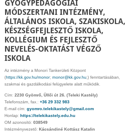
GYÓGYPEDAGÓGIAI
MÓDSZERTANI INTÉZMÉNY,
ÁLTALÁNOS ISKOLA, SZAKISKOLA,
KÉSZSÉGFEJLESZTŐ ISKOLA,
KOLLÉGIUM ÉS FEJLESZTŐ
NEVELÉS-OKTATÁST VÉGZŐ
ISKOLA
Az intézmény a Monori Tankerületi Központ
(
https://kk.gov.hu/monor
;
monor@kk.gov.hu
;) fenntartásában,
szakmai és gazdálkodási felügyelete alatt működik.
Cím:
2230 Gyömrő, Üllői út 26. (Teleki Kastély)
Telefonszám, fax.:
+36 29 332 983
E-mail cím:
gyomro.telekikastely@gmail.com
Honlap:
https://telekikastely.edu.hu
OM azonosító:
038549
Intézményvezető:
Kácsándiné Kottász Katalin