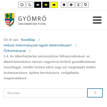
Kisebb
Nagyobb
PLG_SYSTEM_
Alapértelme
Alapértelmezett
Éjszakai
Magas
Magas
Magas
betűméret
betűméret
betűméret
mód
mód
kontraszt
kontraszt
kontraszt
fekete-
fekete-
sárga-
fehér
sárga
fekete
GYÖMRŐ
mód.
mód.
mód.
ÖNKORMÁNYZATI PORTÁL
Ön itt van:
Kezdőlap
Intézze önkormányzati ügyeit elektronikusan!
Önkormányzat
3.4. Az államháztartás pénzeszközei felhasználásával, az
államháztartáshoz tartozó vagyonnal történő gazdálkodással
összefüggő, ötmillió forintot elérő vagy azt meghaladó értékű
árubeszerzésre, építési beruházásra, szolgáltatás
megrendelésre...