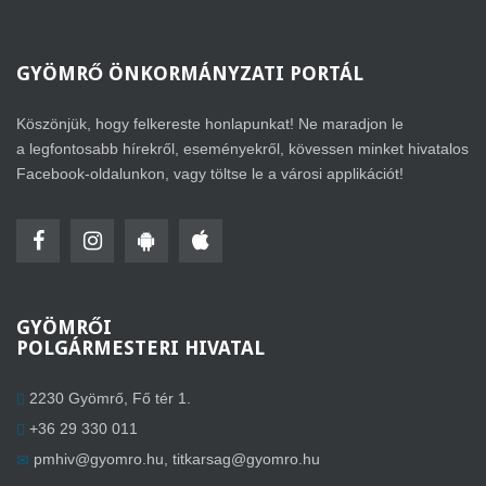
GYÖMRŐ
ÖNKORMÁNYZATI PORTÁL
Köszönjük, hogy felkereste honlapunkat! Ne maradjon le
a legfontosabb hírekről, eseményekről, kövessen minket hivatalos
Facebook-oldalunkon, vagy töltse le a városi applikációt!
GYÖMRŐI
POLGÁRMESTERI HIVATAL
2230 Gyömrő, Fő tér 1.
+36 29 330 011
pmhiv@gyomro.hu
,
titkarsag@gyomro.hu