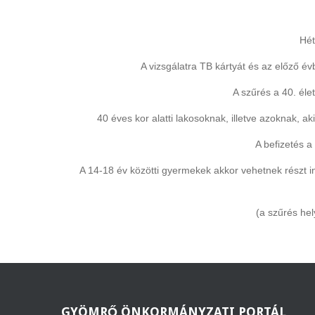
Hét
A vizsgálatra TB kártyát és az előző é
A szűrés a 40. éle
40 éves kor alatti lakosoknak, illetve azoknak, ak
A befizetés a
A 14-18 év közötti gyermekek akkor vehetnek részt 
(a szűrés he
GYÖMRŐ
ÖNKORMÁNYZATI PORTÁL