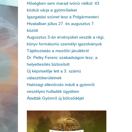
Hőségben sem marad ivóvíz nélkül: 43
közkút várja a gyömrőieket
Igazgatási szünet lesz a Polgármesteri
Hivatalban július 27. és augusztus 7.
között
Augusztus 3-án érvényüket vesztik a régi,
könyv formátumú személyi igazolványok
Tájékoztatás a mezőőri járulékról
Dr. Petky Ferenc szabadságon lesz, a
helyettesítés biztosított
Új képviselője lett a 3. számú
választókerületnek
Hatósági ellenőrzés indult a gyömrői
veszélyes hulladék ügyében
Átadták Gyömrő új bölcsődéjét