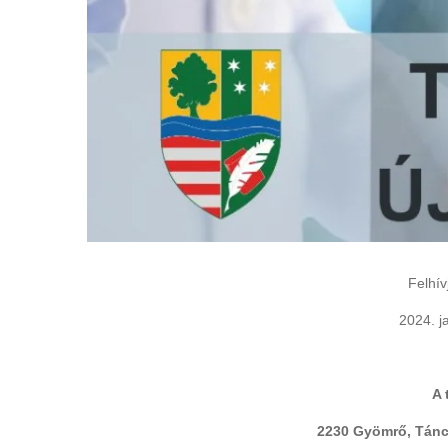
Felhív
2024. j
A 
2230 Gyömrő, Táncs