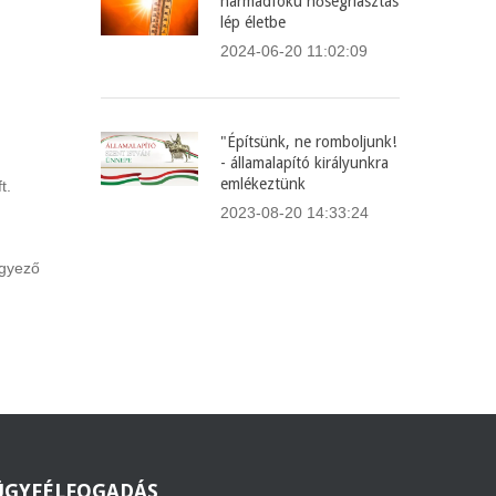
harmadfokú hőségriasztás
lép életbe
2024-06-20 11:02:09
"Építsünk, ne romboljunk!
- államalapító királyunkra
emlékeztünk
t.
2023-08-20 14:33:24
egyező
ÜGYFÉLFOGADÁS