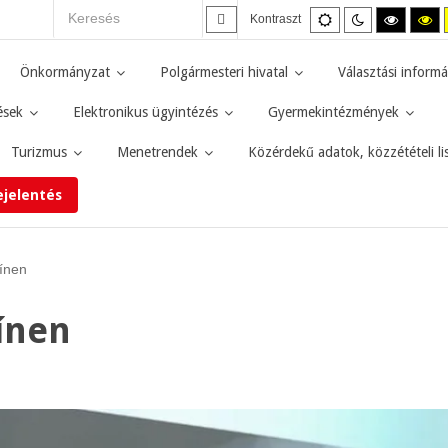
Alapértelmezett
Éjszakai
Magas
M
Kontraszt
mód
mód
kontras
ko
fekete-
fe
fehér
sá
Önkormányzat
Polgármesteri hivatal
Választási informá
mód.
mó
ések
Elektronikus ügyintézés
Gyermekintézmények
Turizmus
Menetrendek
Közérdekű adatok, közzétételi li
ejelentés
ínen
ínen