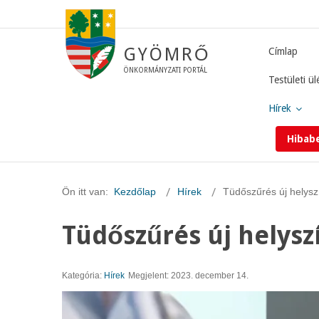
GYÖMRŐ
Címlap
ÖNKORMÁNYZATI PORTÁL
Testületi ül
Hírek
Hibab
Ön itt van:
Kezdőlap
Hírek
Tüdőszűrés új helysz
Tüdőszűrés új helysz
Kategória:
Hírek
Megjelent: 2023. december 14.