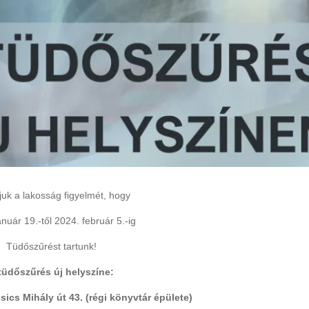
Rákóczi Napok
Államalapítás ün
Időpont: 2026. július 3-4.
Időpont: 2026. auguszt
(péntek-szombat)
(csütörtök)
Helyszín: Különböző
Helyszín: Fő tér, Strand
programhelyszínek
Búcsú tér
juk a lakosság figyelmét, hogy
anuár 19.-től 2024. február 5.-ig
Tüdőszűrést tartunk!
tüdőszűrés új helyszíne:
ics Mihály út 43. (régi könyvtár épülete)