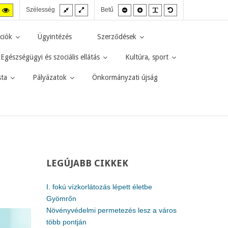
Fix
Széles
Kisebb
Nagyobb
PLG_SYSTEM_JMF
Alapértelmezett
agas
Magas
Szélesség
Betű
elrendezés
elrendezés
betűméret
betűméret
betűméret
zt
ntraszt
kontraszt
kete-
sárga-
rga
fekete
ciók
Ügyintézés
Szerződések
d.
mód.
Egészségügyi és szociális ellátás
Kultúra, sport
sta
Pályázatok
Önkormányzati újság
LEGÚJABB
CIKKEK
I. fokú vízkorlátozás lépett életbe
Gyömrőn
Növényvédelmi permetezés lesz a város
több pontján