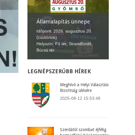
nepe
XII. Gyömrői
Lecsófesztivál
Képvise
us 20.
Időpont: 2026. szeptember 4-6.
Időpont:
fürdő,
(péntek-vasárnap)
(csütört
Helyszín: Búcsú tér
Helyszín
LEGNÉPSZERŰBB
HÍREK
Meghívó a Helyi Választási
Bizottság ülésére
2025-08-12 15:53:48
Szerdától szombat éjfélig