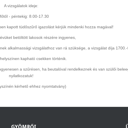
A vizsgálatok ideje:
főtől - péntekig: 8.00-17.30
vben kapott tüdőszűrő igazolást kérjük mindenki hozza magával!
tévüket betöltött lakosok részére ingyenes,
inek alkalmassági vizsgálathoz van rá szüksége, a vizsgálat díja 1700.-f
 helyszínen kapható csekken történik.
ingyenesen a szűrésen, ha beutalóval rendelkeznek és van szülői bele
nyilatkozatuk!
lyszínén kérhető ehhez nyomtatvány)
GYÖMRŐI