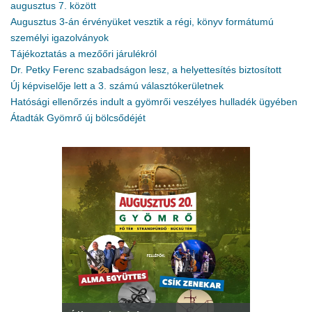
augusztus 7. között
Augusztus 3-án érvényüket vesztik a régi, könyv formátumú
személyi igazolványok
Tájékoztatás a mezőőri járulékról
Dr. Petky Ferenc szabadságon lesz, a helyettesítés biztosított
Új képviselője lett a 3. számú választókerületnek
Hatósági ellenőrzés indult a gyömrői veszélyes hulladék ügyében
Átadták Gyömrő új bölcsődéjét