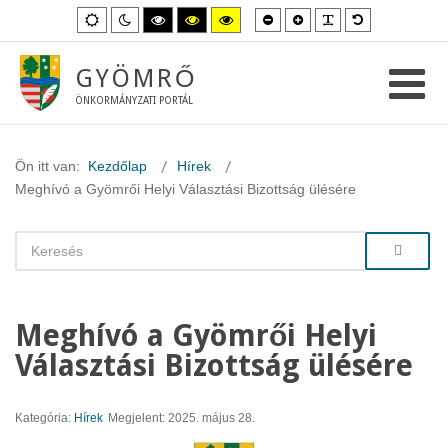
Kisebb
Nagyobb
PLG_SYSTEM_
Alapértelme
Alapértelmezett
Éjszakai
Magas
Magas
Magas
betűméret
betűméret
betűméret
mód
mód
kontraszt
kontraszt
kontraszt
fekete-
fekete-
sárga-
fehér
sárga
fekete
GYÖMRŐ
mód.
mód.
mód.
ÖNKORMÁNYZATI PORTÁL
Ön itt van:
Kezdőlap
Hírek
Meghívó a Gyömrői Helyi Választási Bizottság ülésére
Meghívó a Gyömrői Helyi
Választási Bizottság ülésére
Kategória:
Hírek
Megjelent: 2025. május 28.