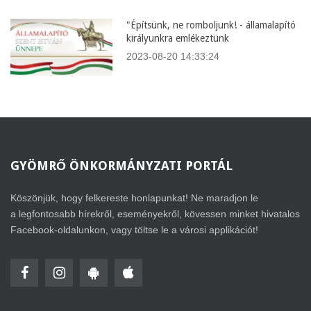
"Építsünk, ne romboljunk! - államalapító
királyunkra emlékeztünk
2023-08-20 14:33:24
GYÖMRŐ
ÖNKORMÁNYZATI PORTÁL
Köszönjük, hogy felkereste honlapunkat! Ne maradjon le
a legfontosabb hírekről, eseményekről, kövessen minket hivatalos
Facebook-oldalunkon, vagy töltse le a városi applikációt!