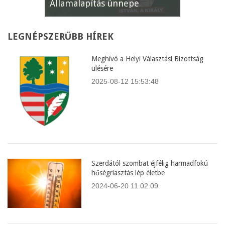
Államalapítás ünnepe
XII. Gyöm
LEGNÉPSZERŰBB
HÍREK
Meghívó a Helyi Választási Bizottság
ülésére
2025-08-12 15:53:48
Szerdától szombat éjfélig harmadfokú
hőségriasztás lép életbe
2024-06-20 11:02:09