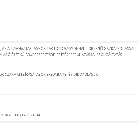
VAL, AZ ÁLLAMHÁZTARTÁSHOZ TARTOZÓ VAGYONNAL TÖRTÉNŐ GAZDÁLKODÁSSAL
LADÓ ÉRTÉKŰ ÁRUBESZERZÉSRE, ÉPÍTÉSI BERUHÁZÁSRA, SZOLGÁLTATÁS
TOK SZAKMAI LEÍRÁSA, AZOK EREDMÉNYEI ÉS INDOKOLÁSUK
 KORÁBBI HATÁROZATAI