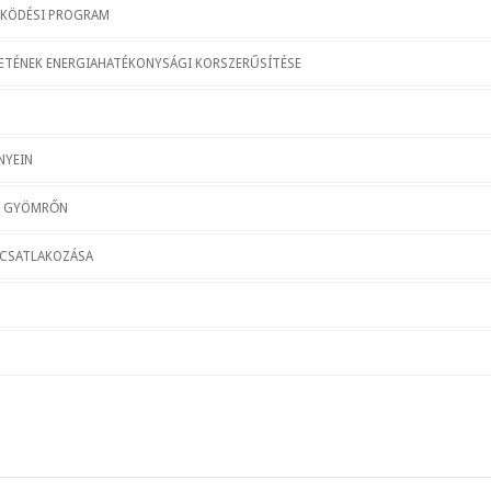
ŰKÖDÉSI PROGRAM
ETÉNEK ENERGIAHATÉKONYSÁGI KORSZERŰSÍTÉSE
NYEIN
SA GYÖMRŐN
CSATLAKOZÁSA