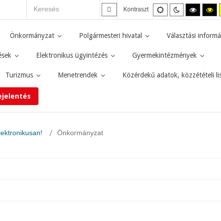
Alapértelmezett
Éjszakai
Magas
M
Kontraszt
mód
mód
kontras
ko
fekete-
fe
fehér
sá
Önkormányzat
Polgármesteri hivatal
Választási informá
mód.
mó
ések
Elektronikus ügyintézés
Gyermekintézmények
Turizmus
Menetrendek
Közérdekű adatok, közzétételi li
ejelentés
lektronikusan!
Önkormányzat