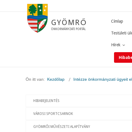
GYÖMRŐ
Címlap
ÖNKORMÁNYZATI PORTÁL
Testületi ül
Hírek
Hibab
Ön itt van:
Kezdőlap
Intézze önkormányzati ügyeit e
HIBABEJELENTÉS
VÁROSI SPORTCSARNOK
GYÖMRŐI MŰVÉSZETI ALAPÍTVÁNY