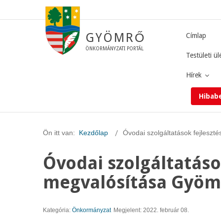
GYÖMRŐ
Címlap
ÖNKORMÁNYZATI PORTÁL
Testületi ül
Hírek
Hibab
Ön itt van:
Kezdőlap
Óvodai szolgáltatások fejlesz
Óvodai szolgáltatáso
megvalósítása Gyö
Kategória:
Önkormányzat
Megjelent: 2022. február 08.