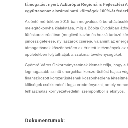
támogatást nyert. AzEurópai Regionális Fejlesztési A
együttesenaz elszámolható költségek 100%-át fedezi
A döntő mértékben 2018-ban megvalósuló beruházásokkal
melegítőkonyha kialakítása, míg a Bóbita Óvodában átfog
fűtéskorszerűsítése (meglévő kazán és hozzá tartozó kém
pinceszigetelése, nyílászárók cseréje, valamint az energ
támogatásnak köszönhetően az érintett intézmények az 
épületekben folytathatják a szakmai tevékenységüket.
Gyömrő Város Önkormányzatának kiemelt célja, hogy a bi
legmagasabb szintű energetikai korszerűsítést hajtsa vég
finanszírozott korszerűsítésnek köszönhetőena létesítmé
költségek csökkenését fogja eredményezni, amely nemcs
felhasználás környezetvédelmi szempontból is előnyös.
Dokumentumok: