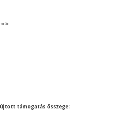
ömrőn
yújtott támogatás összege: