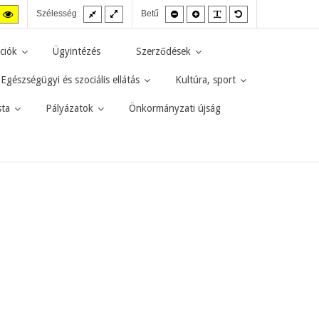
Fix
Széles
Kisebb
Nagyobb
PLG_SYSTEM_JMF
Alapértelmezett
agas
Magas
Szélesség
Betű
elrendezés
elrendezés
betűméret
betűméret
betűméret
zt
ntraszt
kontraszt
kete-
sárga-
rga
fekete
ciók
Ügyintézés
Szerződések
d.
mód.
Egészségügyi és szociális ellátás
Kultúra, sport
sta
Pályázatok
Önkormányzati újság