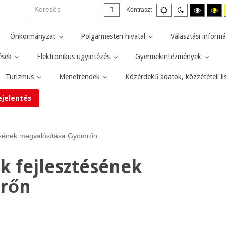
Alapértelmezett
Éjszakai
Magas
M
Kontraszt
mód
mód
kontras
ko
fekete-
fe
fehér
sá
Önkormányzat
Polgármesteri hivatal
Választási informá
mód.
mó
ések
Elektronikus ügyintézés
Gyermekintézmények
Turizmus
Menetrendek
Közérdekű adatok, közzétételi li
ejelentés
tésének megvalósítása Gyömrőn
k fejlesztésének
mrőn