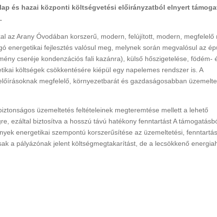
lap és hazai központi költségvetési előirányzatból elnyert támoga
.
 az Arany Óvodában korszerű, modern, felújított, modern, megfelelő
ó energetikai fejlesztés valósul meg, melynek során megvalósul az ép
ény cseréje kondenzációs fali kazánra), külső hőszigetelése, födém- 
etikai költségek csökkentésére kiépül egy napelemes rendszer is. A
előírásoknak megfelelő, környezetbarát és gazdaságosabban üzemelte
ztonságos üzemeltetés feltételeinek megteremtése mellett a lehető
re, ezáltal biztosítva a hosszú távú hatékony fenntartást A támogatásb
nyek energetikai szempontú korszerűsítése az üzemeltetési, fenntartás
ak a pályázónak jelent költségmegtakarítást, de a lecsökkenő energi