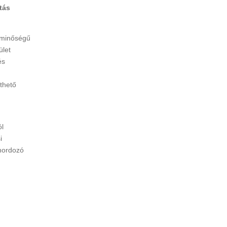
tás
 minőségű
ület
és
thető
ól
i
ahordozó