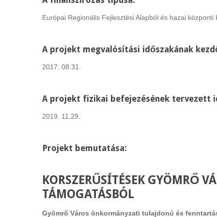
A finanszírozás típusa:
Európai Regionális Fejlesztési Alapból és hazai központi 
A projekt megvalósítási időszakának kezd
2017. 08.31.
A projekt fizikai befejezésének tervezett 
2019. 11.29.
Projekt bemutatása:
KORSZERŰSÍTÉSEK GYÖMRŐ VÁ
TÁMOGATÁSBÓL
Gyömrő Város önkormányzati tulajdonú és fenntartású