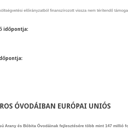
költségvetési előirányzatból finanszírozott vissza nem térítendő támog
ő időpontja:
időpontja:
ROS ÓVODÁIBAN EURÓPAI UNIÓS
 Arany és Bóbita Óvodáinak fejlesztésére több mint 147 millió f