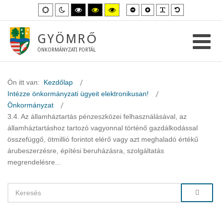
Kisebb
Nagyobb
PLG_SYSTEM_
Alapértelme
Alapértelmezett
Éjszakai
Magas
Magas
Magas
betűméret
betűméret
betűméret
mód
mód
kontraszt
kontraszt
kontraszt
fekete-
fekete-
sárga-
fehér
sárga
fekete
GYÖMRŐ
mód.
mód.
mód.
ÖNKORMÁNYZATI PORTÁL
Ön itt van:
Kezdőlap
Intézze önkormányzati ügyeit elektronikusan!
Önkormányzat
3.4. Az államháztartás pénzeszközei felhasználásával, az
államháztartáshoz tartozó vagyonnal történő gazdálkodással
összefüggő, ötmillió forintot elérő vagy azt meghaladó értékű
árubeszerzésre, építési beruházásra, szolgáltatás
megrendelésre...