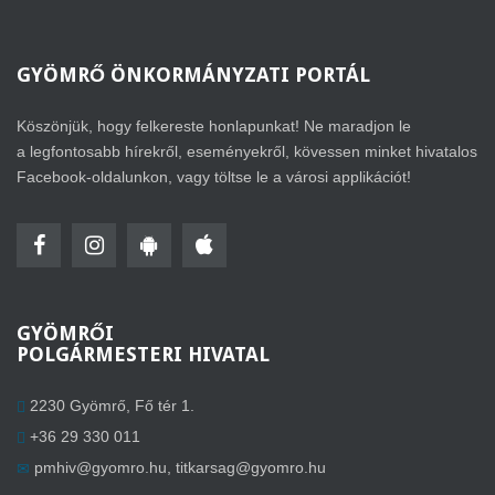
GYÖMRŐ
ÖNKORMÁNYZATI PORTÁL
Köszönjük, hogy felkereste honlapunkat! Ne maradjon le
a legfontosabb hírekről, eseményekről, kövessen minket hivatalos
Facebook-oldalunkon, vagy töltse le a városi applikációt!
GYÖMRŐI
POLGÁRMESTERI HIVATAL
2230 Gyömrő, Fő tér 1.
+36 29 330 011
pmhiv@gyomro.hu
,
titkarsag@gyomro.hu