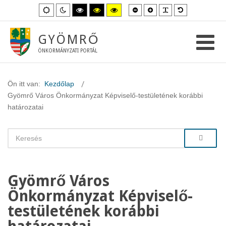
Kisebb
Nagyobb
PLG_SYSTEM_
Alapértelme
Alapértelmezett
Éjszakai
Magas
Magas
Magas
betűméret
betűméret
betűméret
mód
mód
kontraszt
kontraszt
kontraszt
fekete-
fekete-
sárga-
fehér
sárga
fekete
GYÖMRŐ
mód.
mód.
mód.
ÖNKORMÁNYZATI PORTÁL
Ön itt van:
Kezdőlap
Gyömrő Város Önkormányzat Képviselő-testületének korábbi
határozatai
Gyömrő Város
Önkormányzat Képviselő-
testületének korábbi