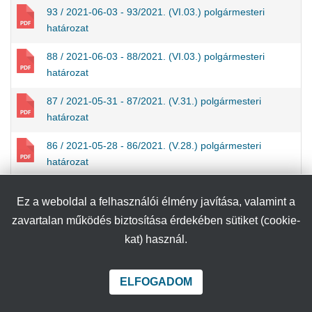
93 / 2021-06-03 - 93/2021. (VI.03.) polgármesteri
határozat
88 / 2021-06-03 - 88/2021. (VI.03.) polgármesteri
határozat
87 / 2021-05-31 - 87/2021. (V.31.) polgármesteri
határozat
86 / 2021-05-28 - 86/2021. (V.28.) polgármesteri
határozat
85 / 2021-05-25 - 85/2021. (V.25.) polgármesteri
Ez a weboldal a felhasználói élmény javítása, valamint a
határozat
zavartalan működés biztosítása érdekében sütiket (cookie-
84 / 2021-05-18 - 84/2021. (V.18.) polgármesteri
kat) használ.
határozat
83 / 2021-05-17 - 83/2021. (V.17.) polgármesteri
ELFOGADOM
határozat