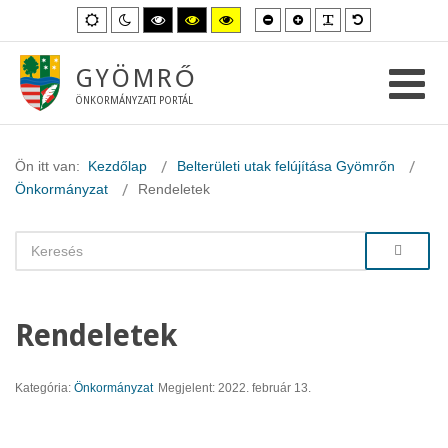
Kisebb
Nagyobb
PLG_SYSTEM_
Alapértelme
Alapértelmezett
Éjszakai
Magas
Magas
Magas
betűméret
betűméret
betűméret
mód
mód
kontraszt
kontraszt
kontraszt
fekete-
fekete-
sárga-
fehér
sárga
fekete
GYÖMRŐ
mód.
mód.
mód.
ÖNKORMÁNYZATI PORTÁL
Ön itt van:
Kezdőlap
Belterületi utak felújítása Gyömrőn
Önkormányzat
Rendeletek
Rendeletek
Kategória:
Önkormányzat
Megjelent: 2022. február 13.