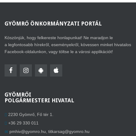
GYÖMRŐ
ÖNKORMÁNYZATI PORTÁL
Köszönjük, hogy felkereste honlapunkat! Ne maradjon le
a legfontosabb hírekről, eseményekről, kövessen minket hivatalos
Facebook-oldalunkon, vagy töltse le a városi applikációt!
GYÖMRŐI
POLGÁRMESTERI HIVATAL
2230 Gyömrő, Fő tér 1.
+36 29 330 011
pmhiv@gyomro.hu
,
titkarsag@gyomro.hu