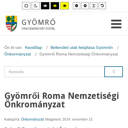
Kisebb
Nagyobb
PLG_SYSTEM_
Alapértelme
Alapértelmezett
Éjszakai
Magas
Magas
Magas
betűméret
betűméret
betűméret
mód
mód
kontraszt
kontraszt
kontraszt
fekete-
fekete-
sárga-
fehér
sárga
fekete
GYÖMRŐ
mód.
mód.
mód.
ÖNKORMÁNYZATI PORTÁL
Ön itt van:
Kezdőlap
Belterületi utak felújítása Gyömrőn
Önkormányzat
Gyömrői Roma Nemzetiségi Önkrományzat
Gyömrői Roma Nemzetiségi
Önkrományzat
Kategória:
Önkormányzat
Megjelent: 2024. november 15.