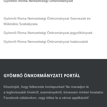
Gyömrői Roma Nemzetiségi Önkrományzat
Gyömrői Roma Nemzetiségi Önkrományzat Szervezeti és
Működési Szabályzata
Gyömrői Roma Nemzetiségi Önkrományzat jegyzőkönyvek
Gyömrői Roma Nemzetiségi Önkrományzat határozatok
GYÖMRŐ
ÖNKORMÁNYZATI PORTÁL
Köszönjük, hogy felkereste honlapunkat! Ne maradjon le
a legfontosabb hírekről, eseményekről, kövessen minket hivatalos
Facebook-oldalunkon, vagy töltse le a városi applikációt!