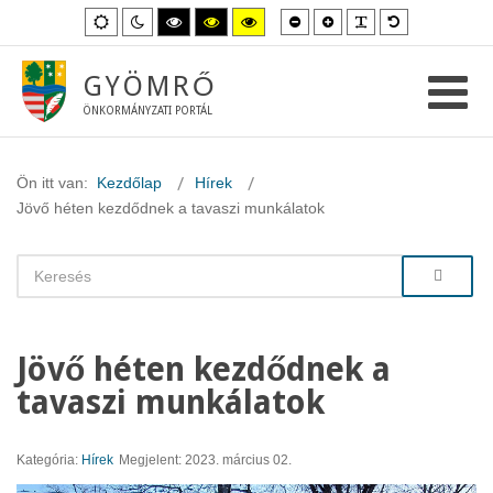
Kisebb
Nagyobb
PLG_SYSTEM_
Alapértelme
Alapértelmezett
Éjszakai
Magas
Magas
Magas
betűméret
betűméret
betűméret
mód
mód
kontraszt
kontraszt
kontraszt
fekete-
fekete-
sárga-
fehér
sárga
fekete
GYÖMRŐ
mód.
mód.
mód.
ÖNKORMÁNYZATI PORTÁL
Ön itt van:
Kezdőlap
Hírek
Jövő héten kezdődnek a tavaszi munkálatok
Jövő héten kezdődnek a
tavaszi munkálatok
Kategória:
Hírek
Megjelent: 2023. március 02.