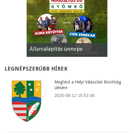
pe
XII. Gyömrői Lecsófesztivál
Képviselő
LEGNÉPSZERŰBB
HÍREK
Meghívó a Helyi Választási Bizottság
ülésére
2025-08-12 15:53:48