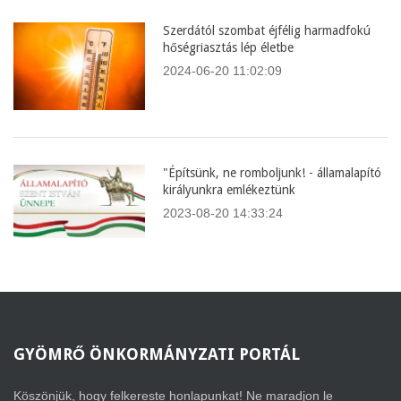
Szerdától szombat éjfélig harmadfokú
hőségriasztás lép életbe
2024-06-20 11:02:09
"Építsünk, ne romboljunk! - államalapító
királyunkra emlékeztünk
2023-08-20 14:33:24
GYÖMRŐ
ÖNKORMÁNYZATI PORTÁL
Köszönjük, hogy felkereste honlapunkat! Ne maradjon le