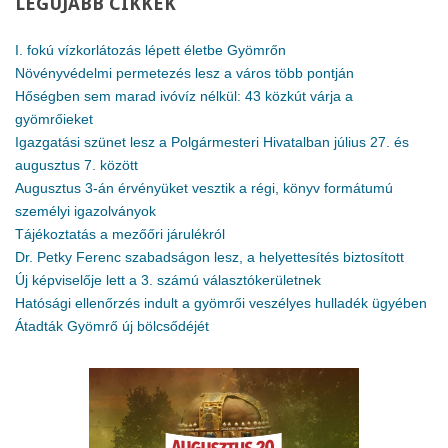
LEGÚJABB
CIKKEK
I. fokú vízkorlátozás lépett életbe Gyömrőn
Növényvédelmi permetezés lesz a város több pontján
Hőségben sem marad ivóvíz nélkül: 43 közkút várja a
gyömrőieket
Igazgatási szünet lesz a Polgármesteri Hivatalban július 27. és
augusztus 7. között
Augusztus 3-án érvényüket vesztik a régi, könyv formátumú
személyi igazolványok
Tájékoztatás a mezőőri járulékról
Dr. Petky Ferenc szabadságon lesz, a helyettesítés biztosított
Új képviselője lett a 3. számú választókerületnek
Hatósági ellenőrzés indult a gyömrői veszélyes hulladék ügyében
Átadták Gyömrő új bölcsődéjét