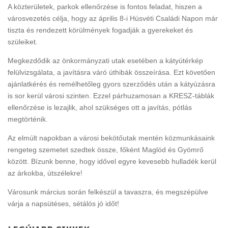
A közterületek, parkok ellenőrzése is fontos feladat, hiszen a
városvezetés célja, hogy az április 8-i Húsvéti Családi Napon már
tiszta és rendezett körülmények fogadják a gyerekeket és
szüleiket.
Megkezdődik az önkormányzati utak esetében a kátyútérkép
felülvizsgálata, a javításra váró úthibák összeírása. Ezt követően
ajánlatkérés és remélhetőleg gyors szerződés után a kátyúzásra
is sor kerül városi szinten. Ezzel párhuzamosan a KRESZ-táblák
ellenőrzése is lezajlik, ahol szükséges ott a javítás, pótlás
megtörténik.
Az elmúlt napokban a városi bekötőutak mentén közmunkásaink
rengeteg szemetet szedtek össze, főként Maglód és Gyömrő
között. Bízunk benne, hogy idővel egyre kevesebb hulladék kerül
az árkokba, útszélekre!
Városunk március során felkészül a tavaszra, és megszépülve
várja a napsütéses, sétálós jó időt!