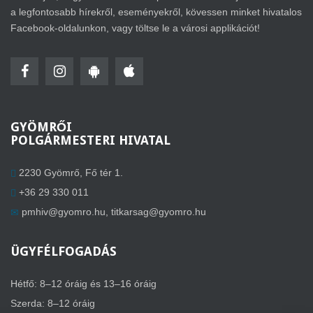
a legfontosabb hírekről, eseményekről, kövessen minket hivatalos
Facebook-oldalunkon, vagy töltse le a városi applikációt!
GYÖMRŐI
POLGÁRMESTERI HIVATAL
2230 Gyömrő, Fő tér 1.
+36 29 330 011
pmhiv@gyomro.hu
,
titkarsag@gyomro.hu
ÜGYFÉLFOGADÁS
Hétfő: 8–12 óráig és 13–16 óráig
Szerda: 8–12 óráig