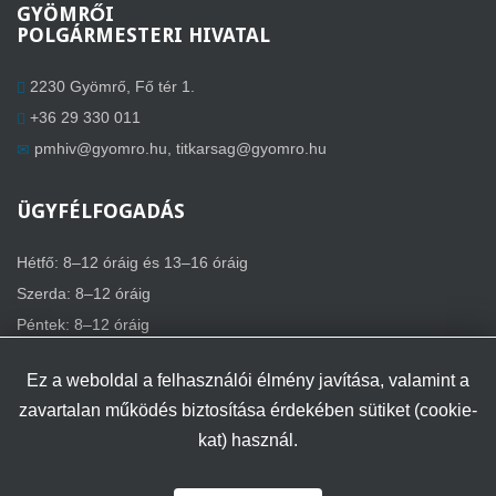
GYÖMRŐI
POLGÁRMESTERI HIVATAL
2230 Gyömrő, Fő tér 1.
+36 29 330 011
pmhiv@gyomro.hu
,
titkarsag@gyomro.hu
ÜGYFÉLFOGADÁS
Hétfő: 8–12 óráig és 13–16 óráig
Szerda: 8–12 óráig
Péntek: 8–12 óráig
Ez a weboldal a felhasználói élmény javítása, valamint a
zavartalan működés biztosítása érdekében sütiket (cookie-
kat) használ.
Minden jog fenntartva.