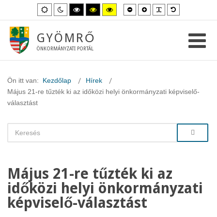
Kisebb
Nagyobb
PLG_SYSTEM_
Alapértelme
Alapértelmezett
Éjszakai
Magas
Magas
Magas
betűméret
betűméret
betűméret
mód
mód
kontraszt
kontraszt
kontraszt
fekete-
fekete-
sárga-
fehér
sárga
fekete
GYÖMRŐ
mód.
mód.
mód.
ÖNKORMÁNYZATI PORTÁL
Ön itt van:
Kezdőlap
Hírek
Május 21-re tűzték ki az időközi helyi önkormányzati képviselő-
választást
Május 21-re tűzték ki az
időközi helyi önkormányzati
képviselő-választást