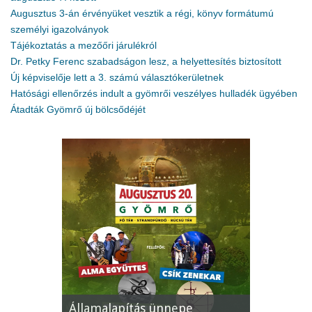
Augusztus 3-án érvényüket vesztik a régi, könyv formátumú
személyi igazolványok
Tájékoztatás a mezőőri járulékról
Dr. Petky Ferenc szabadságon lesz, a helyettesítés biztosított
Új képviselője lett a 3. számú választókerületnek
Hatósági ellenőrzés indult a gyömrői veszélyes hulladék ügyében
Átadták Gyömrő új bölcsődéjét
epe
XII. Gyömrői Lecsófesztivál
Képvisel