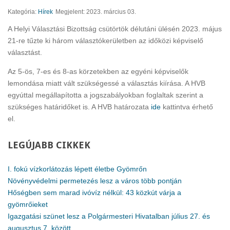
Kategória:
Hírek
Megjelent: 2023. március 03.
A Helyi Választási Bizottság csütörtök délutáni ülésén 2023. május
21-re tűzte ki három választókerületben az időközi képviselő
választást.
Az 5-ös, 7-es és 8-as körzetekben az egyéni képviselők
lemondása miatt vált szükségessé a választás kiírása. A HVB
egyúttal megállapította a jogszabályokban foglaltak szerint a
szükséges határidőket is. A HVB határozata
ide
kattintva érhető
el.
LEGÚJABB
CIKKEK
I. fokú vízkorlátozás lépett életbe Gyömrőn
Növényvédelmi permetezés lesz a város több pontján
Hőségben sem marad ivóvíz nélkül: 43 közkút várja a
gyömrőieket
Igazgatási szünet lesz a Polgármesteri Hivatalban július 27. és
augusztus 7. között