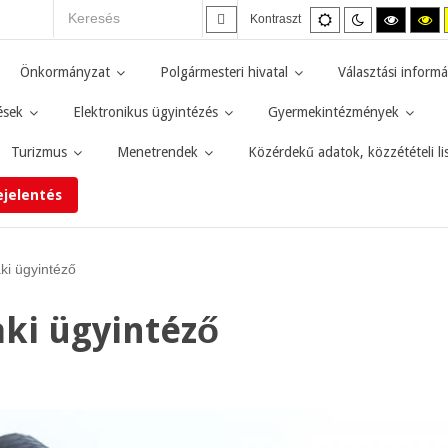
Alapértelmezett
Éjszakai
Magas
M
Kontraszt
mód
mód
kontras
ko
fekete-
fe
fehér
sá
Önkormányzat
Polgármesteri hivatal
Választási informá
mód.
mó
ések
Elektronikus ügyintézés
Gyermekintézmények
Turizmus
Menetrendek
Közérdekű adatok, közzétételi li
ejelentés
ki ügyintéző
aki ügyintéző