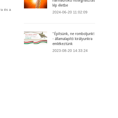
harmadfokú hőségriasztás
lép életbe
ra és a
2024-06-20 11:02:09
"Építsünk, ne romboljunk!
- államalapító királyunkra
emlékeztünk
2023-08-20 14:33:24