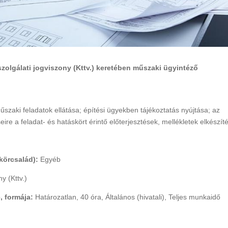
Rákóczi Napok
Államalapítás ün
Időpont: 2026. július 3-4.
Időpont: 2026. auguszt
(péntek-szombat)
(csütörtök)
szolgálati jogviszony (Kttv.) keretében műszaki ügyintéző
Helyszín: Különböző
Helyszín: Fő tér, Strand
programhelyszínek
Búcsú tér
zaki feladatok ellátása; építési ügyekben tájékoztatás nyújtása; az
eire a feladat- és hatáskört érintő előterjesztések, mellékletek elkészít
körcsalád):
Egyéb
y (Kttv.)
, formája:
Határozatlan, 40 óra, Általános (hivatali), Teljes munkaidő