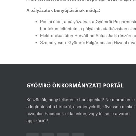
A pályázatok benyújtásának módja:
Postai úton, a pályázatnak a Gyömrői Polgármeste
borítékon feltüntetni a pályázati adatbázisban s
Elektronikus úton Horváthné Sutus Judit részére 
Személyesen: Gyömrői Polgármesteri Hivatal / Va
GYÖMRŐ
ÖNKORMÁNYZATI PORTÁL
Köszönjük, hogy felkereste honlapunkat! Ne maradjon le
a legfontosabb hírekről, eseményekről, kövessen minket
hivatalos Facebook-oldalunkon, vagy töltse le a városi
applikációt!