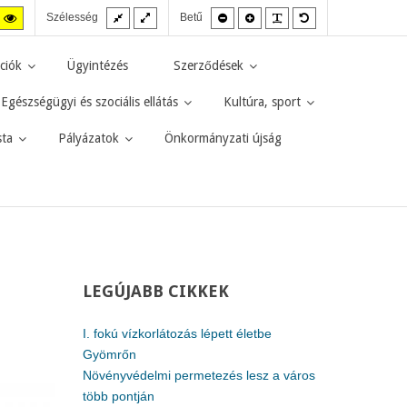
Fix
Széles
Kisebb
Nagyobb
PLG_SYSTEM_JMF
Alapértelmezett
agas
Magas
Szélesség
Betű
elrendezés
elrendezés
betűméret
betűméret
betűméret
zt
ntraszt
kontraszt
kete-
sárga-
rga
fekete
ciók
Ügyintézés
Szerződések
d.
mód.
Egészségügyi és szociális ellátás
Kultúra, sport
sta
Pályázatok
Önkormányzati újság
LEGÚJABB
CIKKEK
I. fokú vízkorlátozás lépett életbe
Gyömrőn
Növényvédelmi permetezés lesz a város
több pontján