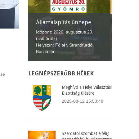
nepe
XII. Gyömrői
Lecsófesztivál
Képvise
us 20.
Időpont: 2026. szeptember 4-6.
Időpont:
fürdő,
(péntek-vasárnap)
(csütört
Helyszín: Búcsú tér
Helyszín
LEGNÉPSZERŰBB
HÍREK
ése
Meghívó a Helyi Választási
Bizottság ülésére
2025-08-12 15:53:48
Szerdától szombat éjfélig