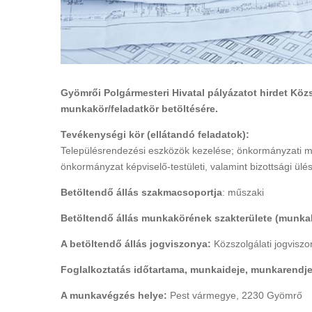
Gyömrői Polgármesteri Hivatal pályázatot hirdet Köz
munkakör/feladatkör betöltésére.
Tevékenységi kör (ellátandó feladatok):
Településrendezési eszközök kezelése; önkormányzati műs
önkormányzat képviselő-testületi, valamint bizottsági ülés
Betöltendő állás szakmacsoportja
: műszaki
Betöltendő állás munkakörének szakterülete (munka
A betöltendő állás jogviszonya:
Közszolgálati jogviszon
Foglalkoztatás időtartama, munkaideje, munkarendje
A munkavégzés helye:
Pest vármegye, 2230 Gyömrő