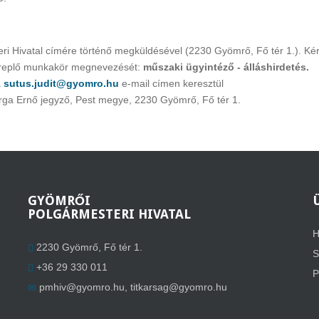
ri Hivatal címére történő megküldésével (2230 Gyömrő, Fő tér 1.). Kér
zereplő munkakör megnevezését:
műszaki ügyintéző - álláshirdetés.
a
sutus.judit@gyomro.hu
e-mail címen keresztül
rga Ernő jegyző, Pest megye, 2230 Gyömrő, Fő tér 1.
GYÖMRŐI
POLGÁRMESTERI HIVATAL
H
2230 Gyömrő, Fő tér 1.
S
+36 29 330 011
P
pmhiv@gyomro.hu
,
titkarsag@gyomro.hu