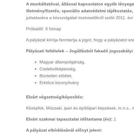
A munkáltatóval, állással kapcsolatos egyéb lényeges 
illetmény/fizetés, speciális adatvédelmi tájékoztatás
juttatásokra a közszolgálati tisztviselőkről szóló 2011. é
Próbaidő: 6 hónap
A pályázat kiírója fenntartja a jogot, hogy a pályázatot 
Pályázati feltételek – Jogállásból fakadó jogszabály
Magyar állampolgárság,
Cselekvőképesség,
Büntetlen előélet,
Erkölcsi bizonyítvány
Elvárt végzettség/képesítés:
Középfok, Műszaki, ipari és építőipari képzések, m.n.s.,
Elvárt szakmai tapasztalat időtartama (év):
1
A pályázat elbírálásánál előnyt jelent: