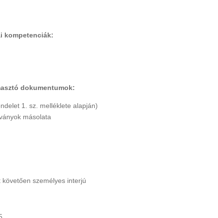
kai kompetenciák:
ámasztó dokumentumok:
ndelet 1. sz. melléklete alapján)
ítványok másolata
t követően személyes interjú
5.