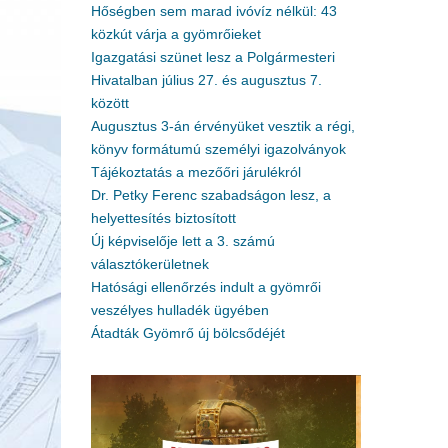
Hőségben sem marad ivóvíz nélkül: 43
közkút várja a gyömrőieket
Igazgatási szünet lesz a Polgármesteri
Hivatalban július 27. és augusztus 7.
között
Augusztus 3-án érvényüket vesztik a régi,
könyv formátumú személyi igazolványok
Tájékoztatás a mezőőri járulékról
Dr. Petky Ferenc szabadságon lesz, a
helyettesítés biztosított
Új képviselője lett a 3. számú
választókerületnek
Hatósági ellenőrzés indult a gyömrői
veszélyes hulladék ügyében
Átadták Gyömrő új bölcsődéjét