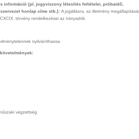
információ (pl. jogyviszony létesítés feltételei, próbaidő,
, szervezet honlap címe stb.):
A jogállásra, az illetmény megállapításá
vi CXCIX. törvény rendelkezései az irányadók.
eredménytelennek nyilváníthassa.
i követelmények:
 műszaki végzettség