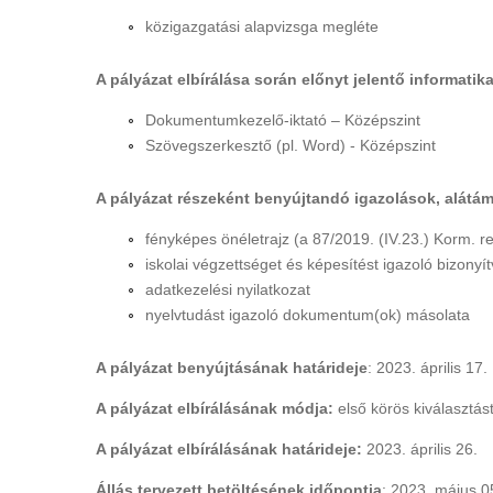
közigazgatási alapvizsga megléte
A pályázat elbírálása során előnyt jelentő informati
Dokumentumkezelő-iktató – Középszint
Szövegszerkesztő (pl. Word) - Középszint
A pályázat részeként benyújtandó igazolások, alát
fényképes önéletrajz (a 87/2019. (IV.23.) Korm. re
iskolai végzettséget és képesítést igazoló bizony
adatkezelési nyilatkozat
nyelvtudást igazoló dokumentum(ok) másolata
A pályázat benyújtásának határideje
: 2023. április 17.
A pályázat elbírálásának módja:
első körös kiválasztás
A pályázat elbírálásának határideje:
2023. április 26.
Állás tervezett betöltésének időpontja
: 2023. május 0