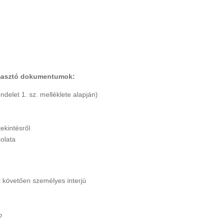
ámasztó dokumentumok:
ndelet 1. sz. melléklete alapján)
ekintésről
olata
t követően személyes interjú
2.