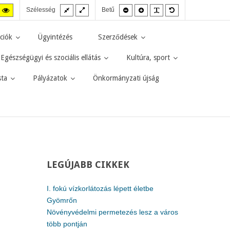
Fix
Széles
Kisebb
Nagyobb
PLG_SYSTEM_JMF
Alapértelmezett
agas
Magas
Szélesség
Betű
elrendezés
elrendezés
betűméret
betűméret
betűméret
zt
ntraszt
kontraszt
kete-
sárga-
rga
fekete
ciók
Ügyintézés
Szerződések
d.
mód.
Egészségügyi és szociális ellátás
Kultúra, sport
sta
Pályázatok
Önkormányzati újság
LEGÚJABB
CIKKEK
I. fokú vízkorlátozás lépett életbe
Gyömrőn
Növényvédelmi permetezés lesz a város
több pontján