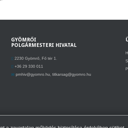
GYÖMRŐI
POLGÁRMESTERI HIVATAL
H
2230 Gyömrő, Fő tér 1.
S
+36 29 330 011
P
pmhiv@gyomro.hu
,
titkarsag@gyomro.hu