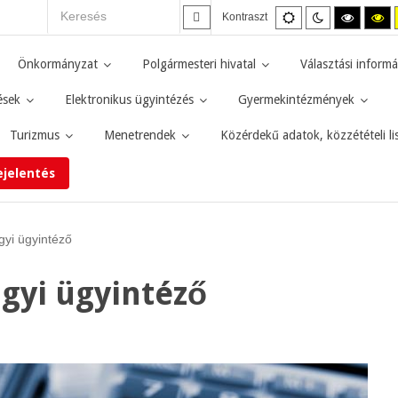
Alapértelmezett
Éjszakai
Magas
M
Kontraszt
mód
mód
kontras
ko
fekete-
fe
fehér
sá
Önkormányzat
Polgármesteri hivatal
Választási informá
mód.
mó
ések
Elektronikus ügyintézés
Gyermekintézmények
Turizmus
Menetrendek
Közérdekű adatok, közzétételi li
ejelentés
gyi ügyintéző
ügyi ügyintéző