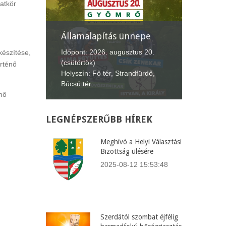
atkör
nepe
XII. Gyömrői
Lecsófesztivál
Képvise
us 20.
készítése,
Időpont: 2026. szeptember 4-6.
Időpont:
örténő
fürdő,
(péntek-vasárnap)
(csütört
Helyszín: Búcsú tér
Helyszín
enő
LEGNÉPSZERŰBB
HÍREK
Meghívó a Helyi Választási
Bizottság ülésére
2025-08-12 15:53:48
Szerdától szombat éjfélig