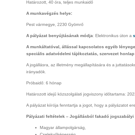
Határozott, 40 óra, teljes munkaidő
A munkavégzés helye:
Pest vármegye, 2230 Gyömrő
A pályázat benyújtásának módja
: Elektronikus úton a
A munkáltatóval, állással kapcsolatos egyéb lényeges 
speciális adatvédelmi tájékoztatás, szervezet honlap 
A jogállásra, az illetmény megállapítására és a juttatások
irányadók.
Próbaidő: 6 hónap
Határozott idejű közszolgálati jogviszony időtartama: 20
A pályázat kiírója fenntartja a jogot, hogy a pályázatot 
Pályázati feltételek – Jogállásból fakadó jogszabály
Magyar állampolgárság,
Cselekvőképesség,