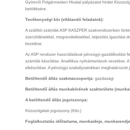
Gyömrői Polgármesteri Hivatal pályázatot hirdet Közszolgá
betöltésére.
Tevékenységi kör (ellátandó feladatok):
A szállítói számlák ASP KASZPER szakrendszerben történő 
szerződésekkel, megrendelésekkel, teljesítés igazolási 
kezelése.
Az ASP rendszer használatával pénzügyi-gazdálkodási fela
számlák készítése. Analitikus nyilvántartások vezetése. A 
elkészítése. A pénzügyi szabályzatokban meghatározott 
Betöltendő állás szakmacsoportja
: gazdasági
Betöltendő állás munkakörének szakterülete (munka
A betöltendő állás jogviszonya:
Közszolgálati jogviszony (Kttv.)
Foglalkoztatás időtartama, munkaideje, munkarendje