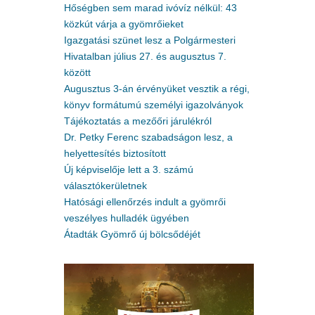
Hőségben sem marad ivóvíz nélkül: 43
közkút várja a gyömrőieket
Igazgatási szünet lesz a Polgármesteri
Hivatalban július 27. és augusztus 7.
között
Augusztus 3-án érvényüket vesztik a régi,
könyv formátumú személyi igazolványok
Tájékoztatás a mezőőri járulékról
Dr. Petky Ferenc szabadságon lesz, a
helyettesítés biztosított
Új képviselője lett a 3. számú
választókerületnek
Hatósági ellenőrzés indult a gyömrői
veszélyes hulladék ügyében
Átadták Gyömrő új bölcsődéjét