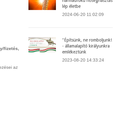
harmadfokú hőségriasztás
lép életbe
2024-06-20 11:02:09
"Építsünk, ne romboljunk!
- államalapító királyunkra
y/fizetés,
emlékeztünk
2023-08-20 14:33:24
kezései az