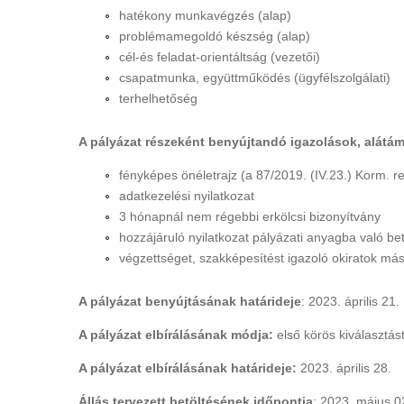
hatékony munkavégzés (alap)
problémamegoldó készség (alap)
cél-és feladat-orientáltság (vezetői)
csapatmunka, együttműködés (ügyfélszolgálati)
terhelhetőség
A pályázat részeként benyújtandó igazolások, alát
fényképes önéletrajz (a 87/2019. (IV.23.) Korm. re
adatkezelési nyilatkozat
3 hónapnál nem régebbi erkölcsi bizonyítvány
hozzájáruló nyilatkozat pályázati anyagba való bet
végzettséget, szakképesítést igazoló okiratok más
A pályázat benyújtásának határideje
: 2023. április 21.
A pályázat elbírálásának módja:
első körös kiválasztás
A pályázat elbírálásának határideje:
2023. április 28.
Állás tervezett betöltésének időpontja
: 2023. május 0