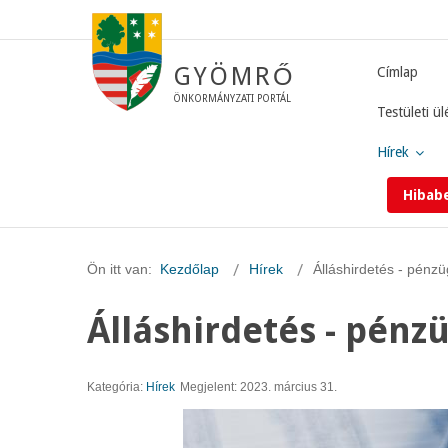
GYÖMRŐ
Címlap
ÖNKORMÁNYZATI PORTÁL
Testületi ül
Hírek
Hibab
Ön itt van:
Kezdőlap
Hírek
Álláshirdetés - pénzü
Álláshirdetés - pénz
Kategória:
Hírek
Megjelent: 2023. március 31.