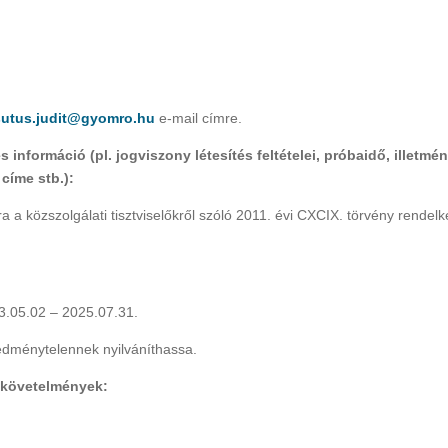
sutus.judit@gyomro.hu
e-mail címre.
információ (pl. jogviszony létesítés feltételei, próbaidő, illetmén
címe stb.):
ra a közszolgálati tisztviselőkről szóló 2011. évi CXCIX. törvény rendel
23.05.02 – 2025.07.31.
eredménytelennek nyilváníthassa.
i követelmények: