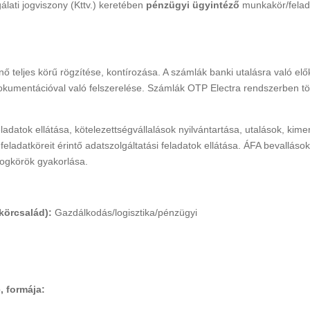
lati jogviszony (Kttv.) keretében
pénzügyi ügyintéző
munkakör/felad
Rákóczi Napok
Államalapítás ün
Időpont: 2026. július 3-4.
Időpont: 2026. auguszt
teljes körű rögzítése, kontírozása. A számlák banki utalásra való elő
(péntek-szombat)
(csütörtök)
dokumentációval való felszerelése. Számlák OTP Electra rendszerben t
Helyszín: Különböző
Helyszín: Fő tér, Strand
programhelyszínek
Búcsú tér
datok ellátása, kötelezettségvállalások nyilvántartása, utalások, kim
feladatköreit érintő adatszolgáltatási feladatok ellátása. ÁFA bevallások
jogkörök gyakorlása.
körcsalád):
Gazdálkodás/logisztika/pénzügyi
, formája: