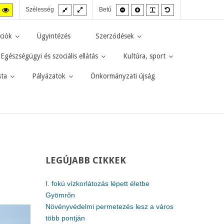
Fix
Széles
Kisebb
Nagyobb
PLG_SYSTEM_JMF
Alapértelmezett
agas
Magas
Szélesség
Betű
elrendezés
elrendezés
betűméret
betűméret
betűméret
zt
ntraszt
kontraszt
kete-
sárga-
rga
fekete
ciók
Ügyintézés
Szerződések
d.
mód.
Egészségügyi és szociális ellátás
Kultúra, sport
sta
Pályázatok
Önkormányzati újság
LEGÚJABB
CIKKEK
I. fokú vízkorlátozás lépett életbe
Gyömrőn
Növényvédelmi permetezés lesz a város
több pontján