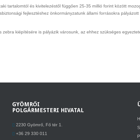
i tartalomtól és kivitelezéstől függően 25-35 millió forint között mozo
sbiztonsági fejlesztéshez önkormányzatunk állami forrásokra pályázott 
kos zebra kiépítésére is pályázik városunk, az ehhez szükséges egyezte
GYÖMRŐI
POLGÁRMESTERI HIVATAL
H
2230 Gyömrő, Fő tér 1.
S
+36 29 330 011
P