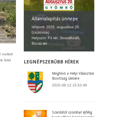
nepe
XII. Gyömrői
Lecsófesztivál
Képvise
us 20.
Időpont: 2026. szeptember 4-6.
Időpont:
fürdő,
(péntek-vasárnap)
(csütört
Helyszín: Búcsú tér
Helyszín
 mellett
k felét
LEGNÉPSZERŰBB
HÍREK
Meghívó a Helyi Választási
Bizottság ülésére
2025-08-12 15:53:48
Szerdától szombat éjfélig