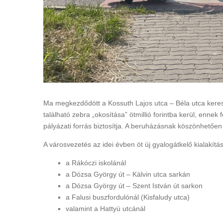
Ma megkezdődött a Kossuth Lajos utca – Béla utca keres
található zebra „okosítása” ötmillió forintba kerül, ennek
pályázati forrás biztosítja. A beruházásnak köszönhetőe
A városvezetés az idei évben öt új gyalogátkelő kialakítá
a Rákóczi iskolánál
a Dózsa György út – Kálvin utca sarkán
a Dózsa György út – Szent István út sarkon
a Falusi buszfordulónál (Kisfaludy utca)
valamint a Hattyú utcánál