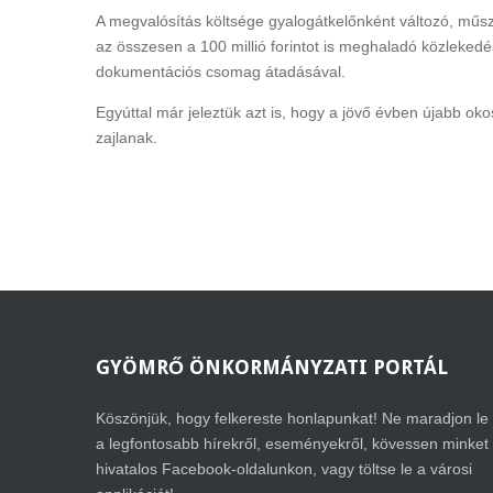
A megvalósítás költsége gyalogátkelőnként változó, műszak
az összesen a 100 millió forintot is meghaladó közlekedé
dokumentációs csomag átadásával.
Egyúttal már jeleztük azt is, hogy a jövő évben újabb o
zajlanak.
GYÖMRŐ
ÖNKORMÁNYZATI PORTÁL
Köszönjük, hogy felkereste honlapunkat! Ne maradjon le
a legfontosabb hírekről, eseményekről, kövessen minket
hivatalos Facebook-oldalunkon, vagy töltse le a városi