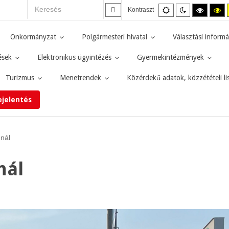
Alapértelmezett
Éjszakai
Magas
M
Kontraszt
mód
mód
kontras
ko
fekete-
fe
fehér
sá
Önkormányzat
Polgármesteri hivatal
Választási informá
mód.
mó
ések
Elektronikus ügyintézés
Gyermekintézmények
Turizmus
Menetrendek
Közérdekű adatok, közzétételi li
ejelentés
nál
nál