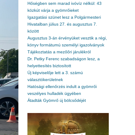
Hőségben sem marad ivóvíz nélkül: 43
közkút várja a gyömrőieket
Igazgatási szünet lesz a Polgármesteri
Hivatalban július 27. és augusztus 7.
között
Augusztus 3-án érvényüket vesztik a régi,
könyv formátumú személyi igazolványok
Tájékoztatás a mezőőri járulékról
Dr. Petky Ferenc szabadságon lesz, a
helyettesítés biztosított
Új képviselője lett a 3. számú
választókerületnek
Hatósági ellenőrzés indult a gyömrői
veszélyes hulladék ügyében
Átadták Gyömrő új bölcsődéjét