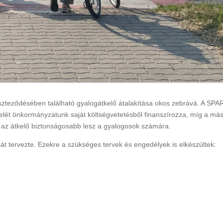
Rákóczi Napok
Államalapítás ün
Időpont: 2026. július 3-4.
Időpont: 2026. auguszt
(péntek-szombat)
(csütörtök)
Helyszín: Különböző
Helyszín: Fő tér, Strand
programhelyszínek
Búcsú tér
zteződésében található gyalogátkelő átalakítása okos zebrává. A SPAR
 felét önkormányzatunk saját költségvetetésből finanszírozza, míg a mási
n az átkelő biztonságosabb lesz a gyalogosok számára.
sát tervezte. Ezekre a szükséges tervek és engedélyek is elkészültek: