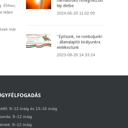
harmadfokú hőségriasztás
g. Ehhez,
lép életbe
a teljes
2024-06-20 11:02:09
tések már
"Építsünk, ne romboljunk!
- államalapító királyunkra
emlékeztünk
2023-08-20 14:33:24
ÜGYFÉLFOGADÁS
étfő: 8–12 óráig és 13–16 óráig
zerda: 8–12 óráig
éntek: 8–12 óráig