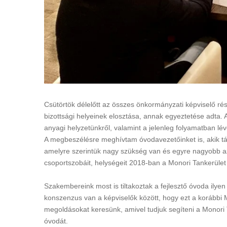
Csütörtök délelőtt az összes önkormányzati képviselő rész
bizottsági helyeinek elosztása, annak egyeztetése adta. 
anyagi helyzetünkről, valamint a jelenleg folyamatban lév
A megbeszélésre meghívtam óvodavezetőinket is, akik tá
amelyre szerintük nagy szükség van és egyre nagyobb az 
csoportszobáit, helységeit 2018-ban a Monori Tankerület
Szakembereink most is tiltakoztak a fejlesztő óvoda ily
konszenzus van a képviselők között, hogy ezt a korábbi
megoldásokat keresünk, amivel tudjuk segíteni a Monori
óvodát.