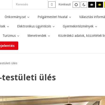
Alapértelmezett
Éjszakai
Magas
M
Kontraszt
mód
mód
kontras
ko
fekete-
fe
fehér
sá
Önkormányzat
Polgármesteri hivatal
Választási informá
mód.
mó
ések
Elektronikus ügyintézés
Gyermekintézmények
Turizmus
Menetrendek
Közérdekű adatok, közzétételi li
ejelentés
estületi ülés
testületi ülés