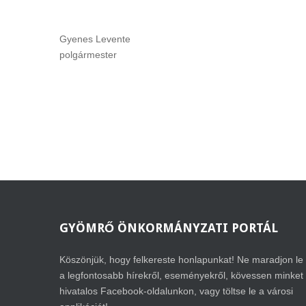
Gyenes Levente
polgármester
GYÖMRŐ
ÖNKORMÁNYZATI PORTÁL
Köszönjük, hogy felkereste honlapunkat! Ne maradjon le
a legfontosabb hírekről, eseményekről, kövessen minket
hivatalos Facebook-oldalunkon, vagy töltse le a városi