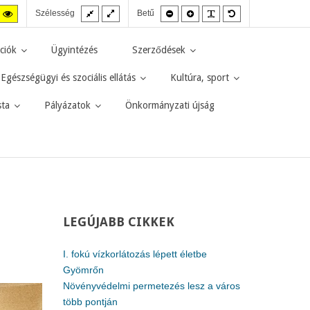
Fix
Széles
Kisebb
Nagyobb
PLG_SYSTEM_JMF
Alapértelmezett
agas
Magas
Szélesség
Betű
elrendezés
elrendezés
betűméret
betűméret
betűméret
zt
ntraszt
kontraszt
kete-
sárga-
rga
fekete
ciók
Ügyintézés
Szerződések
d.
mód.
Egészségügyi és szociális ellátás
Kultúra, sport
sta
Pályázatok
Önkormányzati újság
LEGÚJABB
CIKKEK
I. fokú vízkorlátozás lépett életbe
Gyömrőn
Növényvédelmi permetezés lesz a város
több pontján