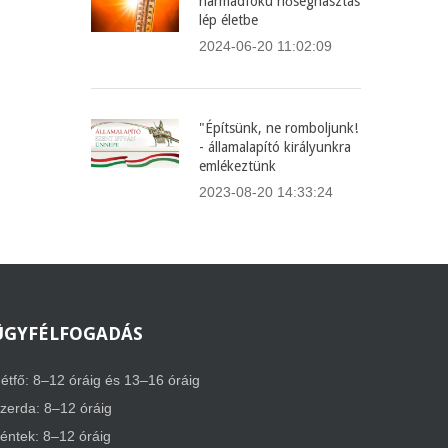
harmadfokú hőségriasztás
lép életbe
2024-06-20 11:02:09
"Építsünk, ne romboljunk!
- államalapító királyunkra
emlékeztünk
2023-08-20 14:33:24
ÜGYFÉLFOGADÁS
étfő: 8–12 óráig és 13–16 óráig
zerda: 8–12 óráig
éntek: 8–12 óráig