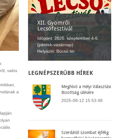
nepe
XII. Gyömrői
Lecsófesztivál
Képvise
us 20.
Időpont: 2026. szeptember 4-6.
Időpont:
fürdő,
(péntek-vasárnap)
(csütört
Helyszín: Búcsú tér
Helyszín
k
ől, valós
LEGNÉPSZERŰBB
HÍREK
vinkban,
Meghívó a Helyi Választási
óvodának a
Bizottság ülésére
2025-08-12 15:53:48
lapján
olyan
iális
Szerdától szombat éjfélig