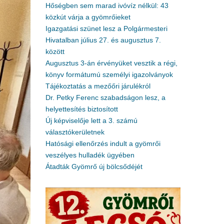
Hőségben sem marad ivóvíz nélkül: 43
közkút várja a gyömrőieket
Igazgatási szünet lesz a Polgármesteri
Hivatalban július 27. és augusztus 7.
között
Augusztus 3-án érvényüket vesztik a régi,
könyv formátumú személyi igazolványok
Tájékoztatás a mezőőri járulékról
Dr. Petky Ferenc szabadságon lesz, a
helyettesítés biztosított
Új képviselője lett a 3. számú
választókerületnek
Hatósági ellenőrzés indult a gyömrői
veszélyes hulladék ügyében
Átadták Gyömrő új bölcsődéjét