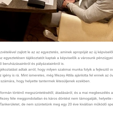
Rákóczi Napok
Államalapítás ün
Időpont: 2026. július 3-4.
Időpont: 2026. auguszt
(péntek-szombat)
(csütörtök)
Helyszín: Különböző
Helyszín: Fő tér, Strand
programhelyszínek
Búcsú tér
vételével zajlott le az az egyeztetés, aminek apropóját az új képviselő
Az egyeztetésen tájékoztatót kaptak a képviselők a városunk pénzügyeir
ő beruházásainkról és pályázatainkról is.
jékoztatást adtak arról, hogy
milyen szakmai munka folyik a fejlesztő o
igény is rá. Mint ismeretes, még Mezey Attila ajánlotta fel ennek az 
 számára, hogy helyette tantermek létesüljenek ezekben.
en formán történő megszüntetésétől, átadásáról, és a mai megbeszélés a
 Mezey féle meggondolatlan és káros döntést nem támogatják, helyette 
 Tankerületet, de nem szüntetünk meg egy 20 éve kiválóan működő spec