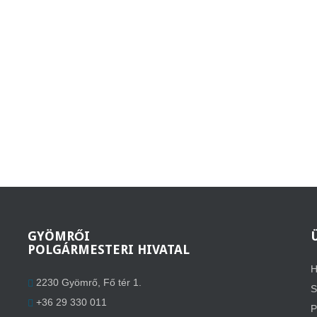
GYÖMRŐI
POLGÁRMESTERI HIVATAL
H
2230 Gyömrő, Fő tér 1.
S
+36 29 330 011
P