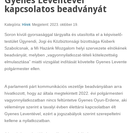
Gyenes Leventével
kapcsolatos beadványát
Kategória:
Hírek
Megjelent: 2023. október 19.
Soron kívüli gyorsasággal tárgyalta és utasította el a képviselő-
testület Ügyrendi, Jogi és Közbiztonsági bizottsága Kisberk
Szabolcsnak, a Mi Hazánk Mozgalom helyi szervezete elnökének
beadványát, melyben „vagyonnyilatkozat-tételi kötelezettség
elmulasztása” miatti vizsgálat indítását követelte Gyenes Levente
polgármester ellen.
A parlamenti párt kommunikációs vezetője beadványában arra
hivatkozott, hogy az általa megtekintett 2022. évi polgármesteri
vagyonnyilatkozatban nincs feltüntetve Gyenes Oyun-Erdene, aki
véleménye szerint a tavalyi évben élettársi kapcsolatban élt
Gyenes Leventével, ezért a jogszabályok szerint szerepeltetni
kellene a nyilatkozatban.