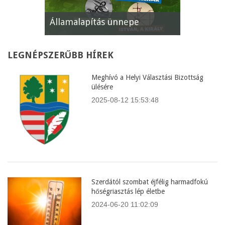
Államalapítás ünnepe
XII. Gyöm
LEGNÉPSZERŰBB
HÍREK
Meghívó a Helyi Választási Bizottság
ülésére
2025-08-12 15:53:48
Szerdától szombat éjfélig harmadfokú
hőségriasztás lép életbe
2024-06-20 11:02:09