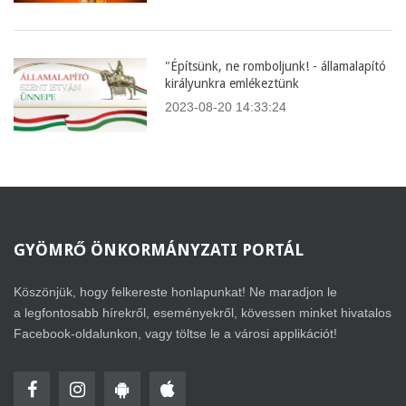
"Építsünk, ne romboljunk! - államalapító
királyunkra emlékeztünk
2023-08-20 14:33:24
GYÖMRŐ
ÖNKORMÁNYZATI PORTÁL
Köszönjük, hogy felkereste honlapunkat! Ne maradjon le
a legfontosabb hírekről, eseményekről, kövessen minket hivatalos
Facebook-oldalunkon, vagy töltse le a városi applikációt!