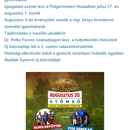
Igazgatási szünet lesz a Polgármesteri Hivatalban július 27. és
augusztus 7. között
Augusztus 3-án érvényüket vesztik a régi, könyv formátumú
személyi igazolványok
Tájékoztatás a mezőőri járulékról
Dr. Petky Ferenc szabadságon lesz, a helyettesítés biztosított
Új képviselője lett a 3. számú választókerületnek
Hatósági ellenőrzés indult a gyömrői veszélyes hulladék ügyében
Átadták Gyömrő új bölcsődéjét