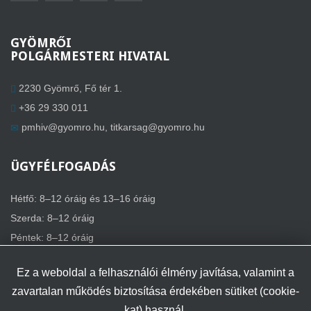
GYÖMRŐI
POLGÁRMESTERI HIVATAL
2230 Gyömrő, Fő tér 1.
+36 29 330 011
pmhiv@gyomro.hu
,
titkarsag@gyomro.hu
ÜGYFÉLFOGADÁS
Hétfő: 8–12 óráig és 13–16 óráig
Szerda: 8–12 óráig
Péntek: 8–12 óráig
Ez a weboldal a felhasználói élmény javítása, valamint a
zavartalan működés biztosítása érdekében sütiket (cookie-
kat) használ.