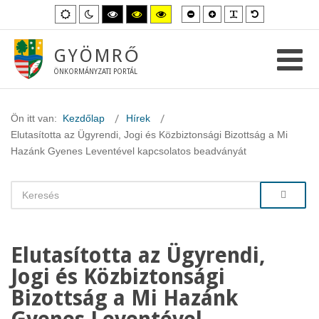
Kisebb
Nagyobb
PLG_SYSTEM_
Alapértelme
Alapértelmezett
Éjszakai
Magas
Magas
Magas
betűméret
betűméret
betűméret
mód
mód
kontraszt
kontraszt
kontraszt
fekete-
fekete-
sárga-
fehér
sárga
fekete
GYÖMRŐ
mód.
mód.
mód.
ÖNKORMÁNYZATI PORTÁL
Ön itt van:
Kezdőlap
Hírek
Elutasította az Ügyrendi, Jogi és Közbiztonsági Bizottság a Mi
Hazánk Gyenes Leventével kapcsolatos beadványát
Elutasította az Ügyrendi,
Jogi és Közbiztonsági
Bizottság a Mi Hazánk