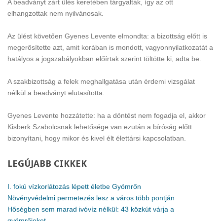
A beadványt zárt ülés keretében tárgyalták, így az ott
elhangzottak nem nyilvánosak.
Az ülést követően Gyenes Levente elmondta: a bizottság előtt is
megerősítette azt, amit korában is mondott, vagyonnyilatkozatát a
hatályos a jogszabályokban előírtak szerint töltötte ki, adta be.
A szakbizottság a felek meghallgatása után érdemi vizsgálat
nélkül a beadványt elutasította.
Gyenes Levente hozzátette: ha a döntést nem fogadja el, akkor
Kisberk Szabolcsnak lehetősége van ezután a bíróság előtt
bizonyítani, hogy mikor és kivel élt élettársi kapcsolatban.
LEGÚJABB
CIKKEK
I. fokú vízkorlátozás lépett életbe Gyömrőn
Növényvédelmi permetezés lesz a város több pontján
Hőségben sem marad ivóvíz nélkül: 43 közkút várja a
gyömrőieket