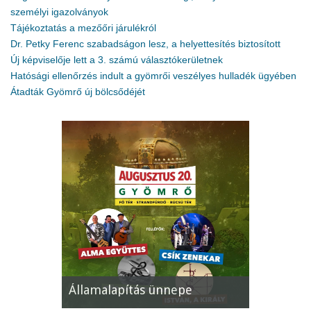
személyi igazolványok
Tájékoztatás a mezőőri járulékról
Dr. Petky Ferenc szabadságon lesz, a helyettesítés biztosított
Új képviselője lett a 3. számú választókerületnek
Hatósági ellenőrzés indult a gyömrői veszélyes hulladék ügyében
Átadták Gyömrő új bölcsődéjét
pe
XII. Gyömrői Lecsófesztivál
Képviselő