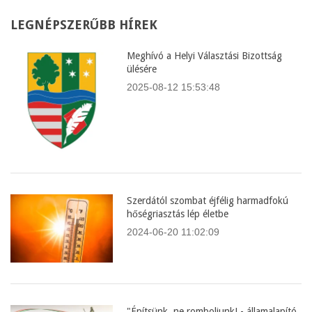
LEGNÉPSZERŰBB
HÍREK
Meghívó a Helyi Választási Bizottság
ülésére
2025-08-12 15:53:48
Szerdától szombat éjfélig harmadfokú
hőségriasztás lép életbe
2024-06-20 11:02:09
"Építsünk, ne romboljunk! - államalapító