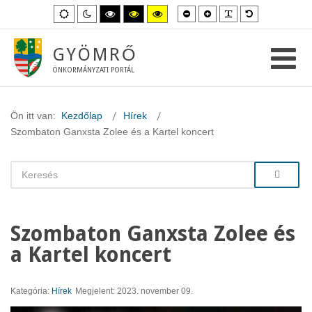
Kisebb
Nagyobb
PLG_SYSTEM_
Alapértelme
Alapértelmezett
Éjszakai
Magas
Magas
Magas
betűméret
betűméret
betűméret
mód
mód
kontraszt
kontraszt
kontraszt
fekete-
fekete-
sárga-
fehér
sárga
fekete
GYÖMRŐ
mód.
mód.
mód.
ÖNKORMÁNYZATI PORTÁL
Ön itt van:
Kezdőlap
Hírek
Szombaton Ganxsta Zolee és a Kartel koncert
Szombaton Ganxsta Zolee és
a Kartel koncert
Kategória:
Hírek
Megjelent: 2023. november 09.