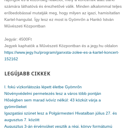
számára láthatóvá és érezhetővé válik. Minden alkalommal teljes
erőbedobással mutatják meg, hogy milyen az igazi, hamisítatlan
Kartel-hangulat. Így lesz ez most is Gyömrőn a Hankó István
Művészeti Központban
Jegyár: 4500Ft
Jegyek kaphatók a Művészeti Központban és a jegy.hu oldalon
https://www.jegy.hu/program/ganxsta-zolee-es-a-kartel-koncert-
152162
LEGÚJABB
CIKKEK
I. fokú vízkorlátozás lépett életbe Gyömrőn
Növényvédelmi permetezés lesz a város több pontján
Hőségben sem marad ivóvíz nélkül: 43 közkút várja a
gyömrőieket
Igazgatási szünet lesz a Polgármesteri Hivatalban július 27. és
augusztus 7. között
Augusztus 3-án érvényüket vesztik a régi, könyv formátumú