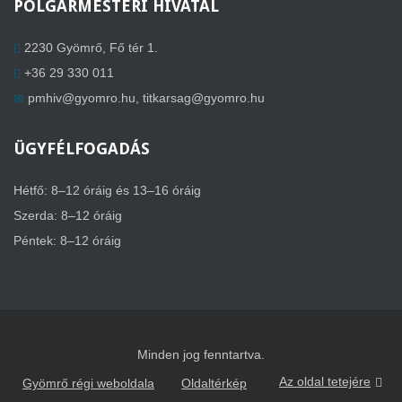
POLGÁRMESTERI HIVATAL
2230 Gyömrő, Fő tér 1.
+36 29 330 011
pmhiv@gyomro.hu
,
titkarsag@gyomro.hu
ÜGYFÉLFOGADÁS
Hétfő: 8–12 óráig és 13–16 óráig
Szerda: 8–12 óráig
Péntek: 8–12 óráig
Minden jog fenntartva.
Az oldal tetejére
Gyömrő régi weboldala
Oldaltérkép