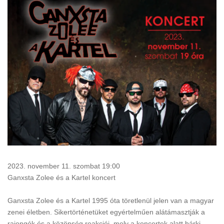
2023. november 11. szombat 19:00
Ganxsta Zolee és a Kartel koncert
Ganxsta Zolee és a Kartel 1995 óta töretlenül jelen van a magyar
zenei életben. Sikertörténetüket egyértelműen alátámasztják a
rajongók és a közönség reakciói, mely a koncertek alatt bárki