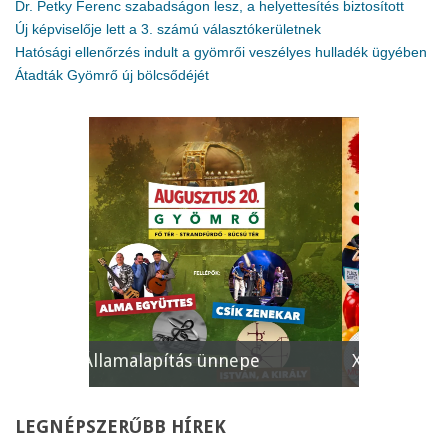
Dr. Petky Ferenc szabadságon lesz, a helyettesítés biztosított
Új képviselője lett a 3. számú választókerületnek
Hatósági ellenőrzés indult a gyömrői veszélyes hulladék ügyében
Átadták Gyömrő új bölcsődéjét
e
XII. Gyömrői Lecsófesztivál
Képviselő
LEGNÉPSZERŰBB
HÍREK