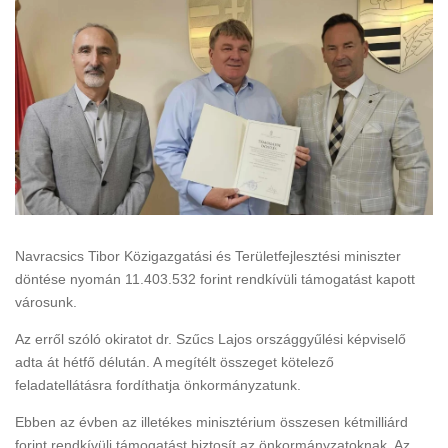
Navracsics Tibor Közigazgatási és Területfejlesztési miniszter
döntése nyomán 11.403.532 forint rendkívüli támogatást kapott
városunk.
Az erről szóló okiratot dr. Szűcs Lajos országgyűlési képviselő
adta át hétfő délután. A megítélt összeget kötelező
feladatellátásra fordíthatja önkormányzatunk.
Ebben az évben az illetékes minisztérium összesen kétmilliárd
forint rendkívüli támogatást biztosít az önkormányzatoknak. Az