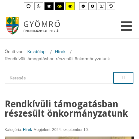
Kisebb
Nagyobb
PLG_SYSTEM_
Alapértelme
Alapértelmezett
Éjszakai
Magas
Magas
Magas
betűméret
betűméret
betűméret
mód
mód
kontraszt
kontraszt
kontraszt
fekete-
fekete-
sárga-
fehér
sárga
fekete
GYÖMRŐ
mód.
mód.
mód.
ÖNKORMÁNYZATI PORTÁL
Ön itt van:
Kezdőlap
Hírek
Rendkívüli támogatásban részesült önkormányzatunk
Rendkívüli támogatásban
részesült önkormányzatunk
Kategória:
Hírek
Megjelent: 2024. szeptember 10.