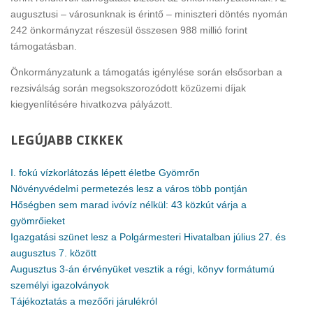
augusztusi – városunknak is érintő – miniszteri döntés nyomán
242 önkormányzat részesül összesen 988 millió forint
támogatásban.
Önkormányzatunk a támogatás igénylése során elsősorban a
rezsiválság során megsokszorozódott közüzemi díjak
kiegyenlítésére hivatkozva pályázott.
LEGÚJABB
CIKKEK
I. fokú vízkorlátozás lépett életbe Gyömrőn
Növényvédelmi permetezés lesz a város több pontján
Hőségben sem marad ivóvíz nélkül: 43 közkút várja a
gyömrőieket
Igazgatási szünet lesz a Polgármesteri Hivatalban július 27. és
augusztus 7. között
Augusztus 3-án érvényüket vesztik a régi, könyv formátumú
személyi igazolványok
Tájékoztatás a mezőőri járulékról