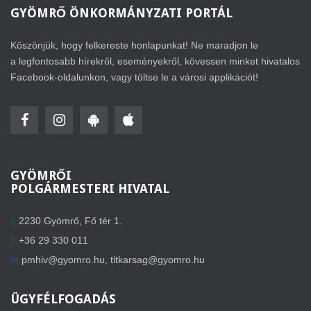
GYÖMRŐ
ÖNKORMÁNYZATI PORTÁL
Köszönjük, hogy felkereste honlapunkat! Ne maradjon le
a legfontosabb hírekről, eseményekről, kövessen minket hivatalos
Facebook-oldalunkon, vagy töltse le a városi applikációt!
GYÖMRŐI
POLGÁRMESTERI HIVATAL
2230 Gyömrő, Fő tér 1.
+36 29 330 011
pmhiv@gyomro.hu
,
titkarsag@gyomro.hu
ÜGYFÉLFOGADÁS