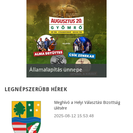
Államalapítás ünnepe
XII. Gyöm
LEGNÉPSZERŰBB
HÍREK
Meghívó a Helyi Választási Bizottság
ülésére
2025-08-12 15:53:48