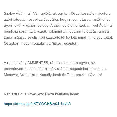
Szalay Ádám, a TV2 naplójának egykori főszerkesztője, riportere
azért látogat most el az óvodába, hogy megmutassa, mitől lehet
gyermekünk igazán boldog! A számos élethelyzet, amivel Ádám a
munkája során találkozott, valamint a megannyi előadás, amit a
téma világszerte elismert szakértőitől hallott, mind-mind segítették
Őt abban, hogy megtalálja a “titkos receptet”.
A rendezvény DÍJMENTES, ráadásul minden egyes, az
eseményen megjelenő személy után támogatásban részesül a
Mesevár, Varázskert, Kastélydomb és Tündérsziget Óvoda!
Regisztrálni a következő linkre kattintva lehet:
https://forms.gle/eKTYWGHBzpXb1dvbA