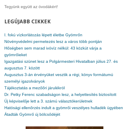
Tegyünk együtt az óvodákért!
LEGÚJABB
CIKKEK
I. fokú vízkorlátozás lépett életbe Gyömrőn
Növényvédelmi permetezés lesz a város több pontján
Hőségben sem marad ivóvíz nélkül: 43 közkút várja a
gyömrőieket
Igazgatási szünet lesz a Polgármesteri Hivatalban július 27. és
augusztus 7. között
Augusztus 3-án érvényüket vesztik a régi, könyv formátumú
személyi igazolványok
Tájékoztatás a mezőőri járulékról
Dr. Petky Ferenc szabadságon lesz, a helyettesítés biztosított
Új képviselője lett a 3. számú választókerületnek
Hatósági ellenőrzés indult a gyömrői veszélyes hulladék ügyében
Átadták Gyömrő új bölcsődéjét