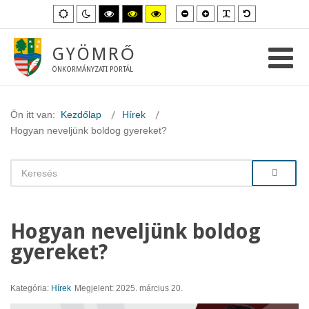
Kisebb
Nagyobb
PLG_SYSTEM_
Alapértelme
Alapértelmezett
Éjszakai
Magas
Magas
Magas
betűméret
betűméret
betűméret
mód
mód
kontraszt
kontraszt
kontraszt
fekete-
fekete-
sárga-
fehér
sárga
fekete
GYÖMRŐ
mód.
mód.
mód.
ÖNKORMÁNYZATI PORTÁL
Ön itt van:
Kezdőlap
Hírek
Hogyan neveljünk boldog gyereket?
Hogyan neveljünk boldog
gyereket?
Kategória:
Hírek
Megjelent: 2025. március 20.