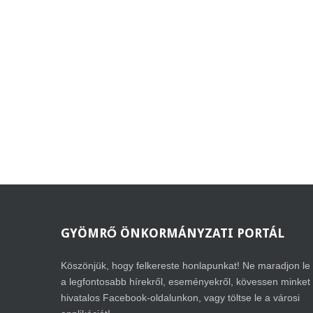
GYÖMRŐ
ÖNKORMÁNYZATI PORTÁL
Köszönjük, hogy felkereste honlapunkat! Ne maradjon le
a legfontosabb hírekről, eseményekről, kövessen minket
hivatalos Facebook-oldalunkon, vagy töltse le a városi