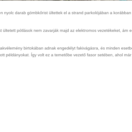
 nyolc darab gömbkőrist ültettek el a strand parkolójában a korábban 
Rákóczi Napok
Időpont: 2026. július 3-4.
ost ültetett pótlások nem zavarják majd az elektromos vezetékeket, ám e
(péntek-szombat)
Helyszín: Különböző
programhelyszínek
zakvélemény birtokában adnak engedélyt fakivágásra, és minden esetb
tt példányokat. Így volt ez a temetőbe vezető fasor setében, ahol már