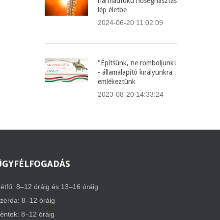
harmadfokú hőségriasztás
lép életbe
2024-06-20 11:02:09
"Építsünk, ne romboljunk!
- államalapító királyunkra
emlékeztünk
2023-08-20 14:33:24
ÜGYFÉLFOGADÁS
étfő: 8–12 óráig és 13–16 óráig
zerda: 8–12 óráig
éntek: 8–12 óráig