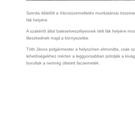
Szerda délelőtt a Városüzemeltetés munkatársai összesen
fák helyére.
A szakértő által balesetveszélyesnek ítélt fák helyére m
illeszkednek majd a környezetbe.
Tóth János polgármester a helyszínen elmondta, csak s
lehetőségekhez mérten a leggyorsabban pótolják a kivágo
borultak a nemrég ültetett facsemeték.