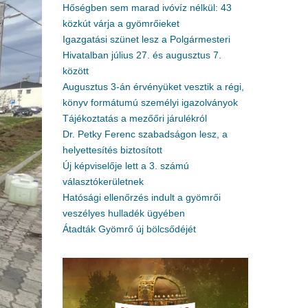
Hőségben sem marad ivóvíz nélkül: 43
közkút várja a gyömrőieket
Igazgatási szünet lesz a Polgármesteri
Hivatalban július 27. és augusztus 7.
között
Augusztus 3-án érvényüket vesztik a régi,
könyv formátumú személyi igazolványok
Tájékoztatás a mezőőri járulékról
Dr. Petky Ferenc szabadságon lesz, a
helyettesítés biztosított
Új képviselője lett a 3. számú
választókerületnek
Hatósági ellenőrzés indult a gyömrői
veszélyes hulladék ügyében
Átadták Gyömrő új bölcsődéjét