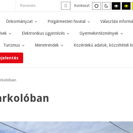
Alapértelmezett
Éjszakai
Magas
M
Kontraszt
mód
mód
kontras
ko
fekete-
fe
fehér
sá
Önkormányzat
Polgármesteri hivatal
Választási informá
mód.
mó
ések
Elektronikus ügyintézés
Gyermekintézmények
Turizmus
Menetrendek
Közérdekű adatok, közzétételi li
ejelentés
arkolóban
parkolóban