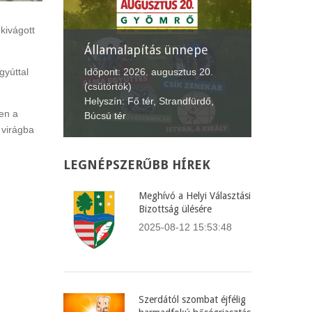
kivágott
Államalapítás ünnepe
XII. Gyömr
Lecsófeszti
Időpont: 2026. augusztus 20.
gyúttal
(csütörtök)
Időpont: 2026
Helyszín: Fő tér, Strandfürdő,
(péntek-vasár
en a
Búcsú tér
Helyszín: Búcs
 virágba
LEGNÉPSZERŰBB
HÍREK
Meghívó a Helyi Választási
Bizottság ülésére
2025-08-12 15:53:48
Szerdától szombat éjfélig