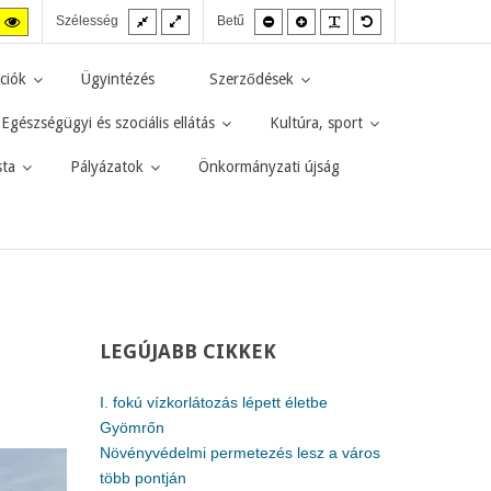
Fix
Széles
Kisebb
Nagyobb
PLG_SYSTEM_JMF
Alapértelmezett
agas
Magas
Szélesség
Betű
elrendezés
elrendezés
betűméret
betűméret
betűméret
zt
ntraszt
kontraszt
kete-
sárga-
rga
fekete
ciók
Ügyintézés
Szerződések
d.
mód.
Egészségügyi és szociális ellátás
Kultúra, sport
sta
Pályázatok
Önkormányzati újság
LEGÚJABB
CIKKEK
I. fokú vízkorlátozás lépett életbe
Gyömrőn
Növényvédelmi permetezés lesz a város
több pontján