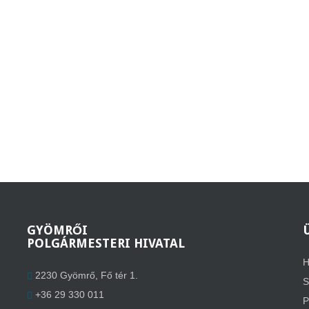
GYÖMRŐI
POLGÁRMESTERI HIVATAL
H
2230 Gyömrő, Fő tér 1.
S
+36 29 330 011
P