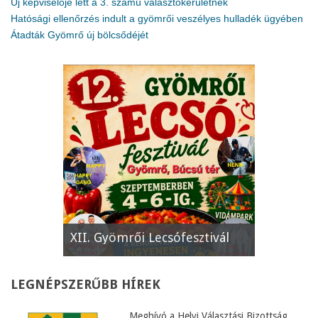
Új képviselője lett a 3. számú választókerületnek
Hatósági ellenőrzés indult a gyömrői veszélyes hulladék ügyében
Átadták Gyömrő új bölcsődéjét
e
XII. Gyömrői Lecsófesztivál
Képviselő
LEGNÉPSZERŰBB
HÍREK
Meghívó a Helyi Választási Bizottság