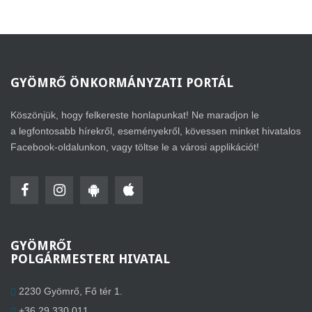
GYÖMRŐ
ÖNKORMÁNYZATI PORTÁL
Köszönjük, hogy felkereste honlapunkat! Ne maradjon le
a legfontosabb hírekről, eseményekről, kövessen minket hivatalos
Facebook-oldalunkon, vagy töltse le a városi applikációt!
GYÖMRŐI
POLGÁRMESTERI HIVATAL
2230 Gyömrő, Fő tér 1.
+36 29 330 011