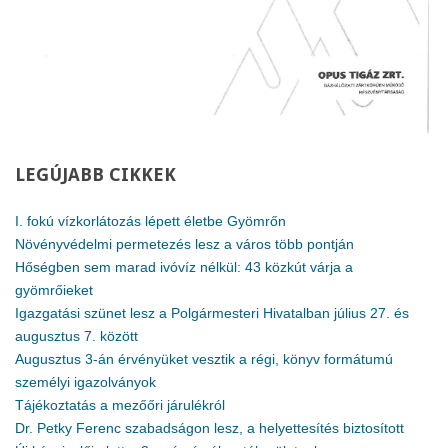
LEGÚJABB
CIKKEK
I. fokú vízkorlátozás lépett életbe Gyömrőn
Növényvédelmi permetezés lesz a város több pontján
Hőségben sem marad ivóvíz nélkül: 43 közkút várja a
gyömrőieket
Igazgatási szünet lesz a Polgármesteri Hivatalban július 27. és
augusztus 7. között
Augusztus 3-án érvényüket vesztik a régi, könyv formátumú
személyi igazolványok
Tájékoztatás a mezőőri járulékról
Dr. Petky Ferenc szabadságon lesz, a helyettesítés biztosított