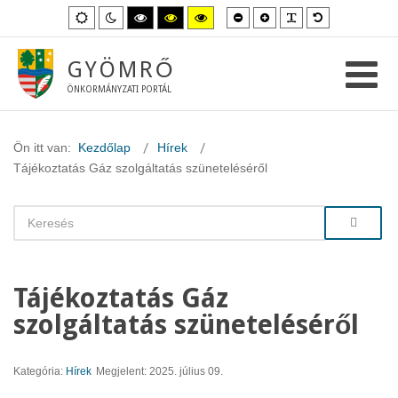
Kisebb
Nagyobb
PLG_SYSTEM_
Alapértelme
Alapértelmezett
Éjszakai
Magas
Magas
Magas
betűméret
betűméret
betűméret
mód
mód
kontraszt
kontraszt
kontraszt
fekete-
fekete-
sárga-
fehér
sárga
fekete
GYÖMRŐ
mód.
mód.
mód.
ÖNKORMÁNYZATI PORTÁL
Ön itt van:
Kezdőlap
Hírek
Tájékoztatás Gáz szolgáltatás szüneteléséről
Tájékoztatás Gáz
szolgáltatás szüneteléséről
Kategória:
Hírek
Megjelent: 2025. július 09.