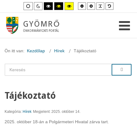
Kisebb
Nagyobb
PLG_SYSTEM_
Alapértelme
Alapértelmezett
Éjszakai
Magas
Magas
Magas
betűméret
betűméret
betűméret
mód
mód
kontraszt
kontraszt
kontraszt
fekete-
fekete-
sárga-
fehér
sárga
fekete
GYÖMRŐ
mód.
mód.
mód.
ÖNKORMÁNYZATI PORTÁL
Ön itt van:
Kezdőlap
Hírek
Tájékoztató
Tájékoztató
Kategória:
Hírek
Megjelent: 2025. október 14.
2025. október 18-án a Polgármeteri Hivatal zárva tart.