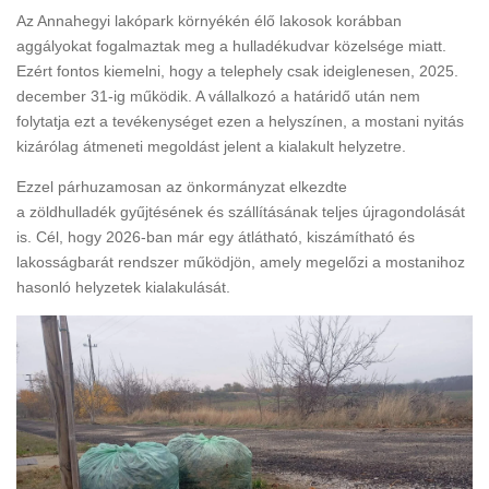
Az Annahegyi lakópark környékén élő lakosok korábban
aggályokat fogalmaztak meg a hulladékudvar közelsége miatt.
Ezért fontos kiemelni, hogy a telephely csak ideiglenesen, 2025.
december 31-ig működik. A vállalkozó a határidő után nem
folytatja ezt a tevékenységet ezen a helyszínen, a mostani nyitás
kizárólag átmeneti megoldást jelent a kialakult helyzetre.
Ezzel párhuzamosan az önkormányzat elkezdte
a zöldhulladék gyűjtésének és szállításának teljes újragondolását
is. Cél, hogy 2026-ban már egy átlátható, kiszámítható és
lakosságbarát rendszer működjön, amely megelőzi a mostanihoz
hasonló helyzetek kialakulását.