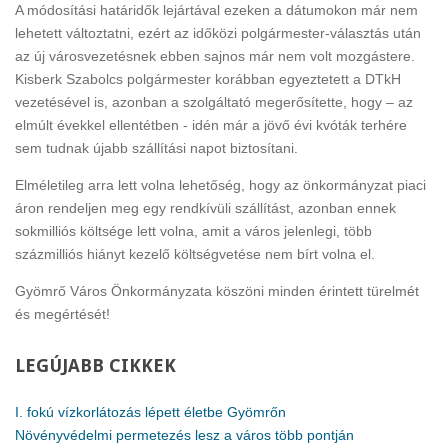
A módosítási határidők lejártával ezeken a dátumokon már nem
lehetett változtatni, ezért az időközi polgármester-választás után
az új városvezetésnek ebben sajnos már nem volt mozgástere.
Kisberk Szabolcs polgármester korábban egyeztetett a DTkH
vezetésével is, azonban a szolgáltató megerősítette, hogy – az
elmúlt évekkel ellentétben - idén már a jövő évi kvóták terhére
sem tudnak újabb szállítási napot biztosítani.
Elméletileg arra lett volna lehetőség, hogy az önkormányzat piaci
áron rendeljen meg egy rendkívüli szállítást, azonban ennek
sokmilliós költsége lett volna, amit a város jelenlegi, több
százmilliós hiányt kezelő költségvetése nem bírt volna el.
Gyömrő Város Önkormányzata köszöni minden érintett türelmét
és megértését!
LEGÚJABB
CIKKEK
I. fokú vízkorlátozás lépett életbe Gyömrőn
Növényvédelmi permetezés lesz a város több pontján