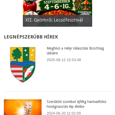
e
XII. Gyömrői Lecsófesztivál
Képviselő
LEGNÉPSZERŰBB
HÍREK
Meghívó a Helyi Választási Bizottság
ülésére
2025-08-12 15:53:48
Szerdától szombat éjfélig harmadfokú
hőségriasztás lép életbe
2024-06-20 11:02:09