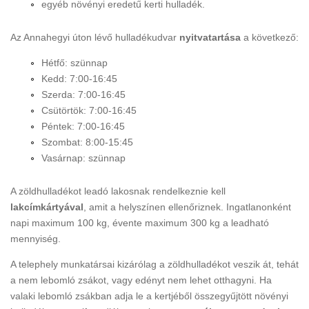
egyéb növényi eredetű kerti hulladék.
Az Annahegyi úton lévő hulladékudvar
nyitvatartása
a következő:
Hétfő: szünnap
Kedd: 7:00-16:45
Szerda: 7:00-16:45
Csütörtök: 7:00-16:45
Péntek: 7:00-16:45
Szombat: 8:00-15:45
Vasárnap: szünnap
A zöldhulladékot leadó lakosnak rendelkeznie kell
lakcímkártyával
, amit a helyszínen ellenőriznek. Ingatlanonként
napi maximum 100 kg, évente maximum 300 kg a leadható
mennyiség.
A telephely munkatársai kizárólag a zöldhulladékot veszik át, tehát
a nem lebomló zsákot, vagy edényt nem lehet otthagyni. Ha
valaki lebomló zsákban adja le a kertjéből összegyűjtött növényi