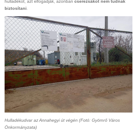
hulladékot, azt elfogadják, azonban
cserezsákot nem tudnak
biztosítani
.
Hulladékudvar az Annahegyi út végén (Fotó: Gyömrő Város
Önkormányzata)