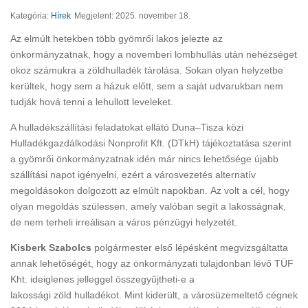
Kategória:
Hírek
Megjelent: 2025. november 18.
Az elmúlt hetekben több gyömrői lakos jelezte az
önkormányzatnak, hogy a novemberi lombhullás után nehézséget
okoz számukra a zöldhulladék tárolása. Sokan olyan helyzetbe
kerültek, hogy sem a házuk előtt, sem a saját udvarukban nem
tudják hová tenni a lehullott leveleket.
A hulladékszállítási feladatokat ellátó Duna–Tisza közi
Hulladékgazdálkodási Nonprofit Kft. (DTkH) tájékoztatása szerint
a gyömrői önkormányzatnak idén már nincs lehetősége újabb
szállítási napot igényelni, ezért a városvezetés alternatív
megoldásokon dolgozott az elmúlt napokban. Az volt a cél, hogy
olyan megoldás szülessen, amely valóban segít a lakosságnak,
de nem terheli irreálisan a város pénzügyi helyzetét.
Kisberk Szabolcs
polgármester első lépésként megvizsgáltatta
annak lehetőségét, hogy az önkormányzati tulajdonban lévő TÜF
Kht. ideiglenes jelleggel összegyűjtheti-e a
lakossági zöld hulladékot. Mint kiderült, a városüzemeltető cégnek