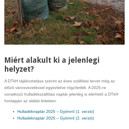
Miért alakult ki a jelenlegi
helyzet?
A DTkH tájékoztatása szerint az éves szállítási tervet még az
előző városvezetéssel egyeztetve rögzítették. A 2025-re
vonatkozó hulladékszállítási naptár jelenleg is elérhető a DTkH
honlapján az alábbi linkeken:
Hulladéknaptár 2025 – Gyömrő (1. verzió)
Hulladéknaptár 2025 – Gyömrő (2. verzió)