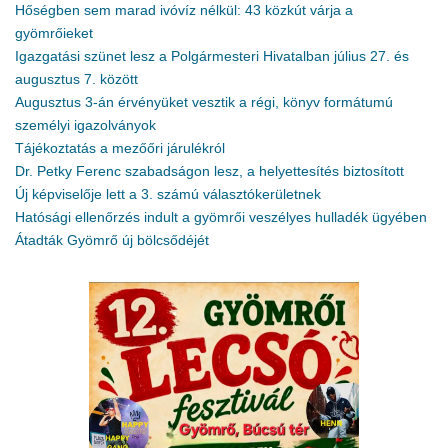
Hőségben sem marad ivóvíz nélkül: 43 közkút várja a
gyömrőieket
Igazgatási szünet lesz a Polgármesteri Hivatalban július 27. és
augusztus 7. között
Augusztus 3-án érvényüket vesztik a régi, könyv formátumú
személyi igazolványok
Tájékoztatás a mezőőri járulékról
Dr. Petky Ferenc szabadságon lesz, a helyettesítés biztosított
Új képviselője lett a 3. számú választókerületnek
Hatósági ellenőrzés indult a gyömrői veszélyes hulladék ügyében
Átadták Gyömrő új bölcsődéjét