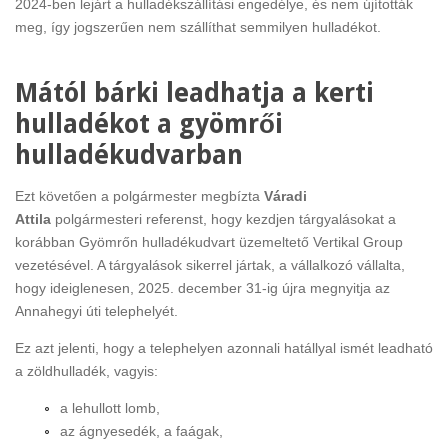
2024-ben lejárt a hulladékszállítási engedélye, és nem újították
meg, így jogszerűen nem szállíthat semmilyen hulladékot.
Mától bárki leadhatja a kerti
hulladékot a gyömrői
hulladékudvarban
Ezt követően a polgármester megbízta
Váradi
Attila
polgármesteri referenst, hogy kezdjen tárgyalásokat a
korábban Gyömrőn hulladékudvart üzemeltető Vertikal Group
vezetésével. A tárgyalások sikerrel jártak, a vállalkozó vállalta,
hogy ideiglenesen, 2025. december 31-ig újra megnyitja az
Annahegyi úti telephelyét.
Ez azt jelenti, hogy a telephelyen azonnali hatállyal ismét leadható
a zöldhulladék, vagyis:
a lehullott lomb,
az ágnyesedék, a faágak,