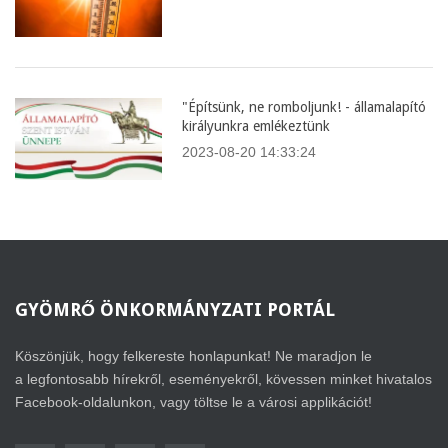
"Építsünk, ne romboljunk! - államalapító
királyunkra emlékeztünk
2023-08-20 14:33:24
GYÖMRŐ
ÖNKORMÁNYZATI PORTÁL
Köszönjük, hogy felkereste honlapunkat! Ne maradjon le
a legfontosabb hírekről, eseményekről, kövessen minket hivatalos
Facebook-oldalunkon, vagy töltse le a városi applikációt!