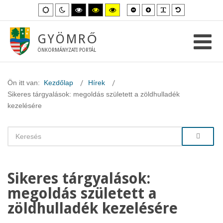
Kisebb
Nagyobb
PLG_SYSTEM_
Alapértelme
Alapértelmezett
Éjszakai
Magas
Magas
Magas
betűméret
betűméret
betűméret
mód
mód
kontraszt
kontraszt
kontraszt
fekete-
fekete-
sárga-
fehér
sárga
fekete
GYÖMRŐ
mód.
mód.
mód.
ÖNKORMÁNYZATI PORTÁL
Ön itt van:
Kezdőlap
Hírek
Sikeres tárgyalások: megoldás született a zöldhulladék
kezelésére
Sikeres tárgyalások:
megoldás született a
zöldhulladék kezelésére