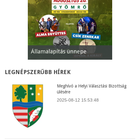
Államalapítás ünnepe
XII. Gyöm
LEGNÉPSZERŰBB
HÍREK
Meghívó a Helyi Választási Bizottság
ülésére
2025-08-12 15:53:48