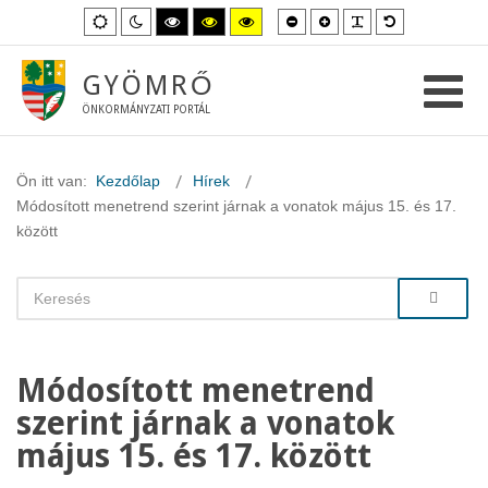
Kisebb
Nagyobb
PLG_SYSTEM_
Alapértelme
Alapértelmezett
Éjszakai
Magas
Magas
Magas
betűméret
betűméret
betűméret
mód
mód
kontraszt
kontraszt
kontraszt
fekete-
fekete-
sárga-
fehér
sárga
fekete
GYÖMRŐ
mód.
mód.
mód.
ÖNKORMÁNYZATI PORTÁL
Ön itt van:
Kezdőlap
Hírek
Módosított menetrend szerint járnak a vonatok május 15. és 17.
között
Módosított menetrend
szerint járnak a vonatok
május 15. és 17. között