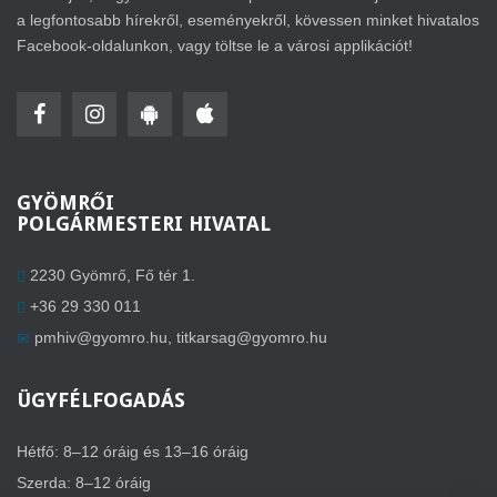
a legfontosabb hírekről, eseményekről, kövessen minket hivatalos
Facebook-oldalunkon, vagy töltse le a városi applikációt!
GYÖMRŐI
POLGÁRMESTERI HIVATAL
2230 Gyömrő, Fő tér 1.
+36 29 330 011
pmhiv@gyomro.hu
,
titkarsag@gyomro.hu
ÜGYFÉLFOGADÁS
Hétfő: 8–12 óráig és 13–16 óráig
Szerda: 8–12 óráig