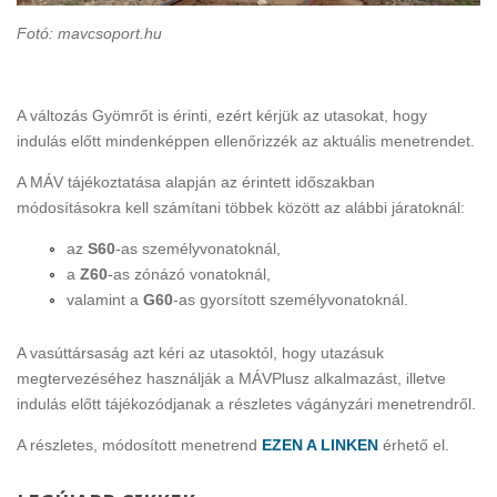
Fotó: mavcsoport.hu
A változás Gyömrőt is érinti, ezért kérjük az utasokat, hogy
indulás előtt mindenképpen ellenőrizzék az aktuális menetrendet.
A MÁV tájékoztatása alapján az érintett időszakban
módosításokra kell számítani többek között az alábbi járatoknál:
az
S60
-as személyvonatoknál,
a
Z60
-as zónázó vonatoknál,
valamint a
G60
-as gyorsított személyvonatoknál.
A vasúttársaság azt kéri az utasoktól, hogy utazásuk
megtervezéséhez használják a MÁVPlusz alkalmazást, illetve
indulás előtt tájékozódjanak a részletes vágányzári menetrendről.
A részletes, módosított menetrend
EZEN A LINKEN
érhető el.