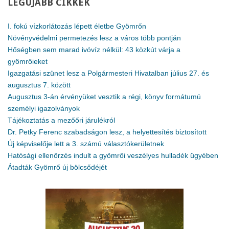
LEGÚJABB
CIKKEK
I. fokú vízkorlátozás lépett életbe Gyömrőn
Növényvédelmi permetezés lesz a város több pontján
Hőségben sem marad ivóvíz nélkül: 43 közkút várja a
gyömrőieket
Igazgatási szünet lesz a Polgármesteri Hivatalban július 27. és
augusztus 7. között
Augusztus 3-án érvényüket vesztik a régi, könyv formátumú
személyi igazolványok
Tájékoztatás a mezőőri járulékról
Dr. Petky Ferenc szabadságon lesz, a helyettesítés biztosított
Új képviselője lett a 3. számú választókerületnek
Hatósági ellenőrzés indult a gyömrői veszélyes hulladék ügyében
Átadták Gyömrő új bölcsődéjét