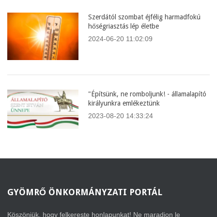
Szerdától szombat éjfélig harmadfokú
hőségriasztás lép életbe
2024-06-20 11:02:09
"Építsünk, ne romboljunk! - államalapító
királyunkra emlékeztünk
2023-08-20 14:33:24
GYÖMRŐ
ÖNKORMÁNYZATI PORTÁL
Köszönjük, hogy felkereste honlapunkat! Ne maradjon le