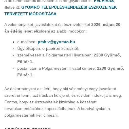
A dokumentumok közvetlenül is megnyithatók itt:
FELHÍVÁS
,
illetve itt:
GYÖMRŐ TELEPÜLÉSRENDEZÉSI ESZKÖZEINEK
TERVEZETT MÓDOSÍTÁSA
.
A véleményeket, javaslatokat és észrevételeket
2026. május 20-
án éjfélig
lehet elküldeni az alábbi módokon:
e-mailben:
pmhiv@gyomro.hu
Ügyfélkapun, e-papíron keresztül,
személyesen a Polgármesteri Hivatalban:
2230 Gyömrő,
Fő tér 1.
postai úton a Polgármesteri Hivatal címére:
2230 Gyömrő,
Fő tér 1.
Az önkormányzat azt kéri, hogy aki véleményt vagy javaslatot
szeretne tenni, azt írásban küldje el, és röviden indokolja is meg.
Fontos, hogy az észrevételek kizárólag a közzétett
tervdokumentációhoz kapcsolódhatnak. A beadványokat a
polgármesternek kell címezni.