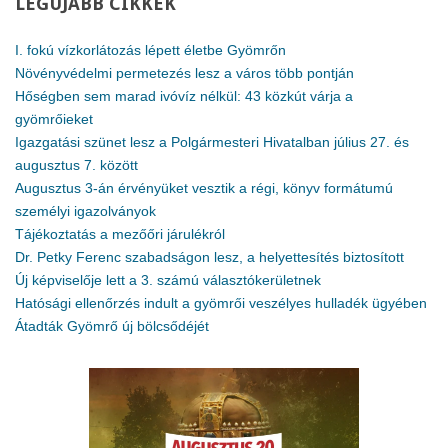
LEGÚJABB
CIKKEK
I. fokú vízkorlátozás lépett életbe Gyömrőn
Növényvédelmi permetezés lesz a város több pontján
Hőségben sem marad ivóvíz nélkül: 43 közkút várja a
gyömrőieket
Igazgatási szünet lesz a Polgármesteri Hivatalban július 27. és
augusztus 7. között
Augusztus 3-án érvényüket vesztik a régi, könyv formátumú
személyi igazolványok
Tájékoztatás a mezőőri járulékról
Dr. Petky Ferenc szabadságon lesz, a helyettesítés biztosított
Új képviselője lett a 3. számú választókerületnek
Hatósági ellenőrzés indult a gyömrői veszélyes hulladék ügyében
Átadták Gyömrő új bölcsődéjét