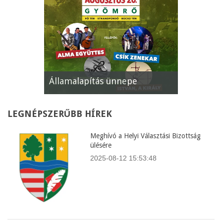
Államalapítás ünnepe
XII. Gyöm
LEGNÉPSZERŰBB
HÍREK
Meghívó a Helyi Választási Bizottság
ülésére
2025-08-12 15:53:48