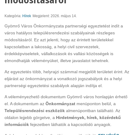
módosításáról
Kategória:
Hírek
Megjelent: 2026. május 14.
Gyömrő Város Önkormányzata partnerségi egyeztetést indít a
város hatályos településrendezési szabályainak részleges
módosításáról. Ez azt jelenti, hogy az érintett területekkel
kapcsolatban a lakosság, a helyi civil szervezetek,
érdekképviseletek, vállalkozások és vallási közösségek is
elmondhatják véleményüket, illetve javaslatot tehetnek.
Az egyeztetés több, helyrajzi számmal megjelölt területet érint. Az
eljárást az önkormányzat a vonatkozó jogszabályok és a helyi
partnerségi egyeztetési szabályok alapján indítja el.
A véleményezhető dokumentum Gyömrő város honlapján érhető
el. A dokumentum az
Önkormányzat
menüponton belül, a
Településrendezési eszközök
almenüpontban található. Az
oldalon lejjebb görgetve, a
Hirdetmények, hírek, közérdekű
információk
fejezetben láthatók a kapcsolódó anyagok.