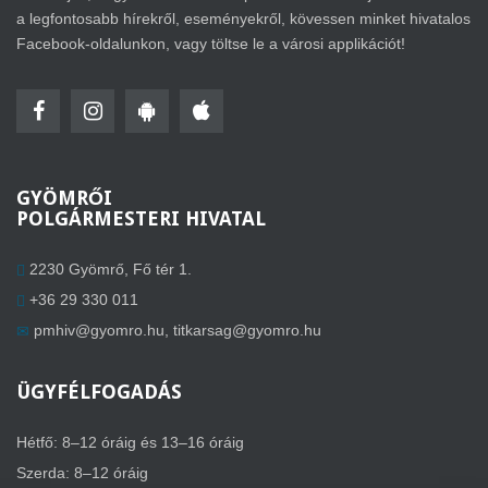
a legfontosabb hírekről, eseményekről, kövessen minket hivatalos
Facebook-oldalunkon, vagy töltse le a városi applikációt!
GYÖMRŐI
POLGÁRMESTERI HIVATAL
2230 Gyömrő, Fő tér 1.
+36 29 330 011
pmhiv@gyomro.hu
,
titkarsag@gyomro.hu
ÜGYFÉLFOGADÁS
Hétfő: 8–12 óráig és 13–16 óráig
Szerda: 8–12 óráig