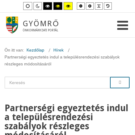
Kisebb
Nagyobb
PLG_SYSTEM_
Alapértelme
Alapértelmezett
Éjszakai
Magas
Magas
Magas
betűméret
betűméret
betűméret
mód
mód
kontraszt
kontraszt
kontraszt
fekete-
fekete-
sárga-
fehér
sárga
fekete
GYÖMRŐ
mód.
mód.
mód.
ÖNKORMÁNYZATI PORTÁL
Ön itt van:
Kezdőlap
Hírek
Partnerségi egyeztetés indul a településrendezési szabályok
részleges módosításáról
Partnerségi egyeztetés indul
a településrendezési
szabályok részleges