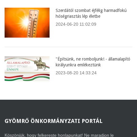
Szerdától szombat éjfélig harmadfokú
hőségriasztás lép életbe
2024-06-20 11:02:09
"Építsünk, ne romboljunk! - államalapító
királyunkra emlékeztünk
2023-08-20 14:33:24
GYÖMRŐ
ÖNKORMÁNYZATI PORTÁL
Köszönjük, hogy felkereste honlapunkat! Ne maradjon le