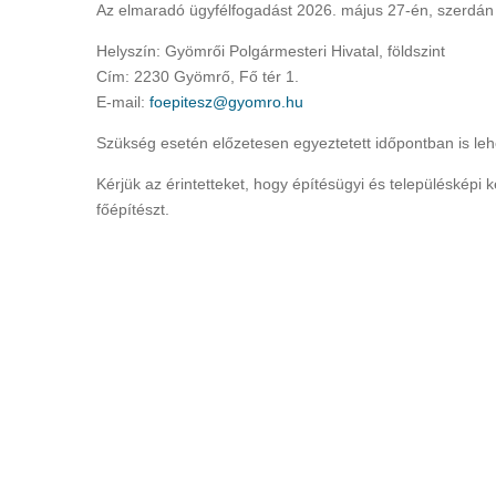
Az elmaradó ügyfélfogadást 2026. május 27-én, szerdán 
Helyszín: Gyömrői Polgármesteri Hivatal, földszint
Cím: 2230 Gyömrő, Fő tér 1.
E-mail:
foepitesz@gyomro.hu
Szükség esetén előzetesen egyeztetett időpontban is le
Kérjük az érintetteket, hogy építésügyi és településképi
főépítészt.