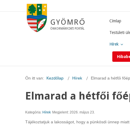
GYÖMRŐ
Címlap
ÖNKORMÁNYZATI PORTÁL
Testületi ül
Hírek
Hibab
Ön itt van:
Kezdőlap
Hírek
Elmarad a hétfői főép
Elmarad a hétfői főé
Kategória:
Hírek
Megjelent: 2026. május 23.
Tájékoztatjuk a lakosságot, hogy a pünkösdi ünnep miatt 