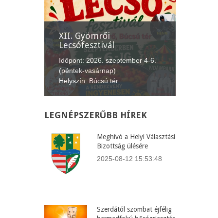
nepe
XII. Gyömrői
Lecsófesztivál
Képvise
us 20.
Időpont: 2026. szeptember 4-6.
Időpont:
fürdő,
(péntek-vasárnap)
(csütört
Helyszín: Búcsú tér
Helyszín
LEGNÉPSZERŰBB
HÍREK
Meghívó a Helyi Választási
Bizottság ülésére
2025-08-12 15:53:48
Szerdától szombat éjfélig