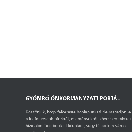
GYÖMRŐ
ÖNKORMÁNYZATI PORTÁL
Köszönjük, hogy felkereste honlapunkat! Ne maradjon le
a legfontosabb hírekről, eseményekről, kövessen minket
hivatalos Facebook-oldalunkon, vagy töltse le a városi