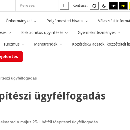
Alapértelmezett
Éjszakai
Magas
M
Kontraszt
mód
mód
kontras
ko
fekete-
fe
fehér
sá
Önkormányzat
Polgármesteri hivatal
Választási informá
mód.
mó
ések
Elektronikus ügyintézés
Gyermekintézmények
Turizmus
Menetrendek
Közérdekű adatok, közzétételi li
ejelentés
ítészi ügyfélfogadás
pítészi ügyfélfogadás
elmarad a május 25-i, hétfői főépítészi ügyfélfogadás.