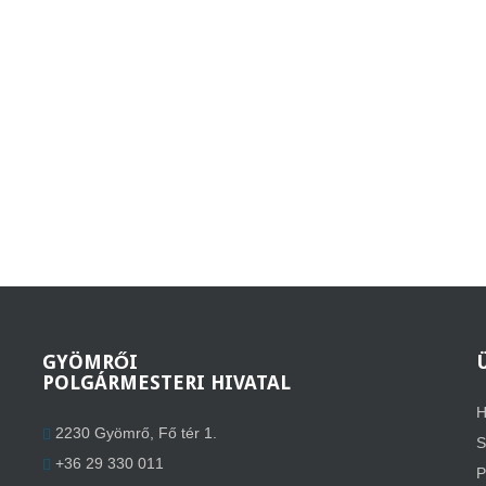
GYÖMRŐI
POLGÁRMESTERI HIVATAL
H
2230 Gyömrő, Fő tér 1.
S
+36 29 330 011
P