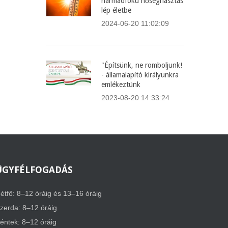
harmadfokú hőségriasztás
lép életbe
2024-06-20 11:02:09
"Építsünk, ne romboljunk!
- államalapító királyunkra
emlékeztünk
2023-08-20 14:33:24
ÜGYFÉLFOGADÁS
étfő: 8–12 óráig és 13–16 óráig
zerda: 8–12 óráig
éntek: 8–12 óráig