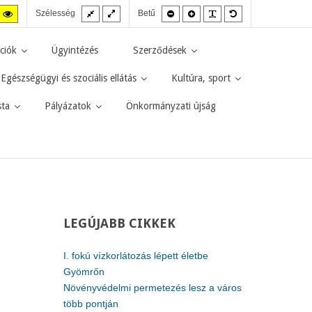
Fix
Széles
Kisebb
Nagyobb
PLG_SYSTEM_JMF
Alapértelmezett
agas
Magas
Szélesség
Betű
elrendezés
elrendezés
betűméret
betűméret
betűméret
zt
ntraszt
kontraszt
kete-
sárga-
rga
fekete
ciók
Ügyintézés
Szerződések
d.
mód.
Egészségügyi és szociális ellátás
Kultúra, sport
sta
Pályázatok
Önkormányzati újság
LEGÚJABB
CIKKEK
I. fokú vízkorlátozás lépett életbe
Gyömrőn
Növényvédelmi permetezés lesz a város
több pontján