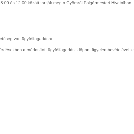
8:00 és 12:00 között tartják meg a Gyömrői Polgármesteri Hivatalban.
hetőség van ügyfélfogadásra.
 kérdésekben a módosított ügyfélfogadási időpont figyelembevételével k