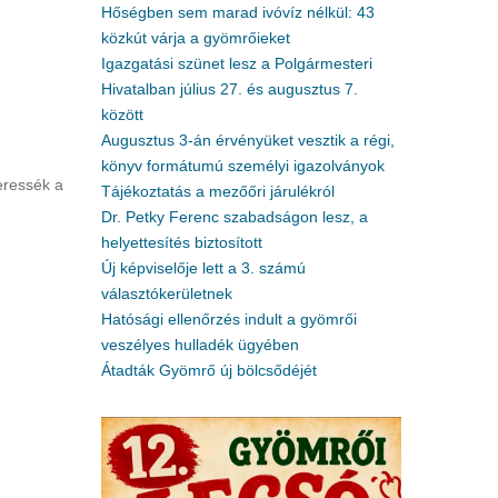
Hőségben sem marad ivóvíz nélkül: 43
közkút várja a gyömrőieket
Igazgatási szünet lesz a Polgármesteri
Hivatalban július 27. és augusztus 7.
között
Augusztus 3-án érvényüket vesztik a régi,
könyv formátumú személyi igazolványok
eressék a
Tájékoztatás a mezőőri járulékról
Dr. Petky Ferenc szabadságon lesz, a
helyettesítés biztosított
Új képviselője lett a 3. számú
választókerületnek
Hatósági ellenőrzés indult a gyömrői
veszélyes hulladék ügyében
Átadták Gyömrő új bölcsődéjét